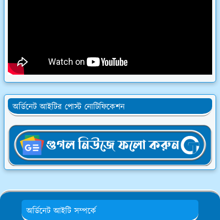
অর্ডিনেট আইটির পোস্ট নোটিফিকেশন
অর্ডিনেট আইটি সম্পর্কে