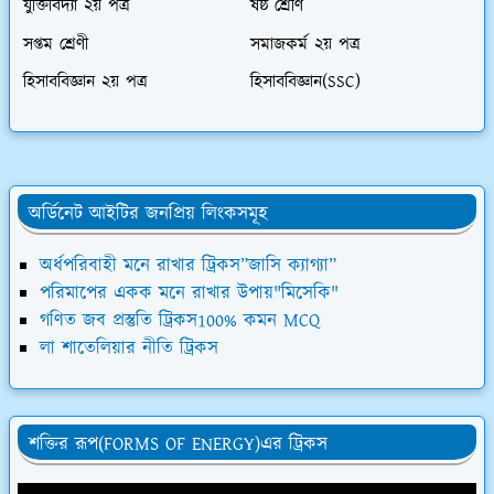
যুক্তিবিদ্যা ২য় পত্র
ষষ্ঠ শ্রেণি
সপ্তম শ্রেণী
সমাজকর্ম ২য় পত্র
হিসাববিজ্ঞান ২য় পত্র
হিসাববিজ্ঞান(SSC)
অর্ডিনেট আইটির জনপ্রিয় লিংকসমূহ
অর্ধপরিবাহী মনে রাখার ট্রিকস”জাসি ক্যাগ্যা”
পরিমাপের একক মনে রাখার উপায়"মিসেকি"
গণিত জব প্রস্তুতি ট্রিকস100% কমন MCQ
লা শাতেলিয়ার নীতি ট্রিকস
শক্তির রূপ(FORMS OF ENERGY)এর ট্রিকস