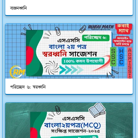
ব্যঞ্জনধ্বনি
পরিচ্ছেদ ৬: স্বরধ্বনি