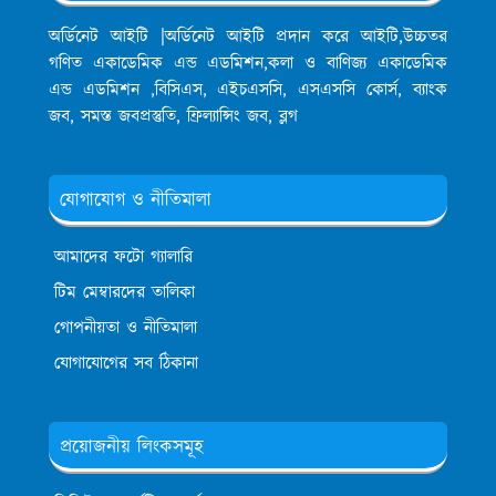
অর্ডিনেট আইটি |অর্ডিনেট আইটি প্রদান করে আইটি,উচ্চতর
গণিত একাডেমিক এন্ড এডমিশন,কলা ও বাণিজ্য একাডেমিক
এন্ড এডমিশন ,বিসিএস, এইচএসসি, এসএসসি কোর্স, ব্যাংক
জব, সমস্ত জবপ্রস্তুতি, ফ্রিল্যান্সিং জব, ব্লগ
যোগাযোগ ও নীতিমালা
আমাদের ফটো গ্যালারি
টিম মেম্বারদের তালিকা
গোপনীয়তা ও নীতিমালা
যোগাযোগের সব ঠিকানা
প্রয়োজনীয় লিংকসমূহ