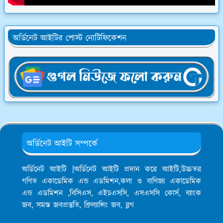
অর্ডিনেট আইটির পোস্ট নোটিফিকেশন
অর্ডিনেট আইটি সম্পর্কে
অর্ডিনেট আইটি |অর্ডিনেট আইটি প্রদান করে আইটি,উচ্চতর
গণিত একাডেমিক এন্ড এডমিশন,কলা ও বাণিজ্য একাডেমিক
এন্ড এডমিশন ,বিসিএস, এইচএসসি, এসএসসি কোর্স, ব্যাংক
জব, সমস্ত জবপ্রস্তুতি, ফ্রিল্যান্সিং জব, ব্লগ