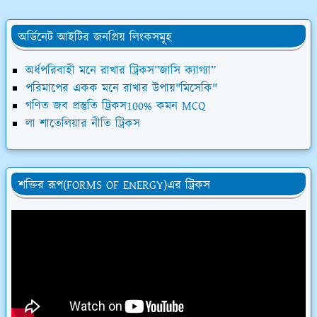
অর্ডিনেট আইটির জনপ্রিয় লিংকসমূহ
অর্ধপরিবাহী মনে রাখার ট্রিকস”জাসি ক্যাগ্যা”
পরিমাপের একক মনে রাখার উপায়"মিসেকি"
গণিত জব প্রস্তুতি ট্রিকস100% কমন MCQ
লা শাতেলিয়ার নীতি ট্রিকস
শক্তির রূপ(FORMS OF ENERGY)এর ট্রিকস