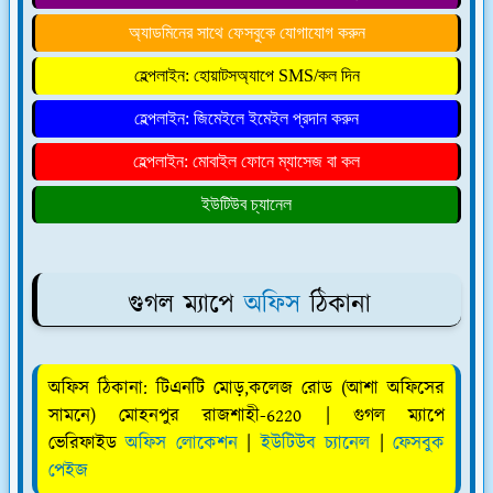
অ্যাডমিনের সাথে ফেসবুকে যোগাযোগ করুন
হেল্পলাইন: হোয়াটসঅ্যাপে SMS/কল দিন
হেল্পলাইন: জিমেইলে ইমেইল প্রদান করুন
হেল্পলাইন: মোবাইল ফোনে ম্যাসেজ বা কল
ইউটিউব চ্যানেল
গুগল ম্যাপে
অফিস
ঠিকানা
অফিস ঠিকানা: টিএনটি মোড়,কলেজ রোড (আশা অফিসের
সামনে) মোহনপুর রাজশাহী-6220
| গুগল ম্যাপে
ভেরিফাইড
অফিস লোকেশন
|
ইউটিউব চ্যানেল
|
ফেসবুক
পেইজ