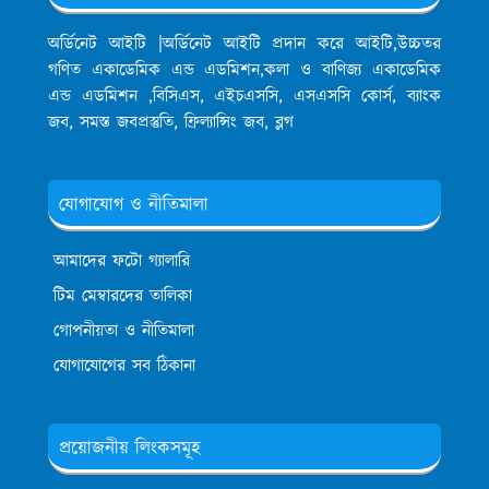
অর্ডিনেট আইটি |অর্ডিনেট আইটি প্রদান করে আইটি,উচ্চতর
গণিত একাডেমিক এন্ড এডমিশন,কলা ও বাণিজ্য একাডেমিক
এন্ড এডমিশন ,বিসিএস, এইচএসসি, এসএসসি কোর্স, ব্যাংক
জব, সমস্ত জবপ্রস্তুতি, ফ্রিল্যান্সিং জব, ব্লগ
যোগাযোগ ও নীতিমালা
আমাদের ফটো গ্যালারি
টিম মেম্বারদের তালিকা
গোপনীয়তা ও নীতিমালা
যোগাযোগের সব ঠিকানা
প্রয়োজনীয় লিংকসমূহ