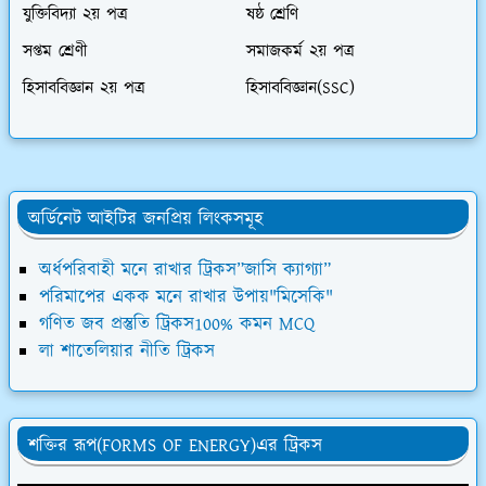
যুক্তিবিদ্যা ২য় পত্র
ষষ্ঠ শ্রেণি
সপ্তম শ্রেণী
সমাজকর্ম ২য় পত্র
হিসাববিজ্ঞান ২য় পত্র
হিসাববিজ্ঞান(SSC)
অর্ডিনেট আইটির জনপ্রিয় লিংকসমূহ
অর্ধপরিবাহী মনে রাখার ট্রিকস”জাসি ক্যাগ্যা”
পরিমাপের একক মনে রাখার উপায়"মিসেকি"
গণিত জব প্রস্তুতি ট্রিকস100% কমন MCQ
লা শাতেলিয়ার নীতি ট্রিকস
শক্তির রূপ(FORMS OF ENERGY)এর ট্রিকস