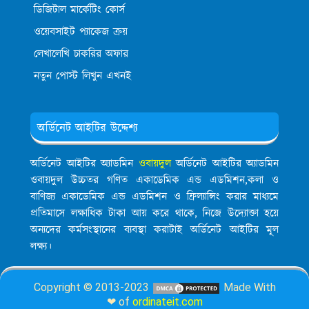
ডিজিটাল মার্কেটিং কোর্স
ওয়েবসাইট প্যাকেজ ক্রয়
লেখালেখি চাকরির অফার
নতুন পোস্ট লিখুন এখনই
অর্ডিনেট আইটির উদ্দেশ্য
অর্ডিনেট আইটির অ্যাডমিন
ওবায়দুল
অর্ডিনেট আইটির অ্যাডমিন
ওবায়দুল উচ্চতর গণিত একাডেমিক এন্ড এডমিশন,কলা ও
বাণিজ্য একাডেমিক এন্ড এডমিশন ও ফ্রিল্যান্সিং করার মাধ্যমে
প্রতিমাসে লক্ষাধিক টাকা আয় করে থাকে, নিজে উদ্যোক্তা হয়ে
অন্যদের কর্মসংস্থানের ব্যবস্থা করাটাই অর্ডিনেট আইটির মূল
লক্ষ্য।
Copyright © 2013-2023
Made With
❤ of
ordinateit.com