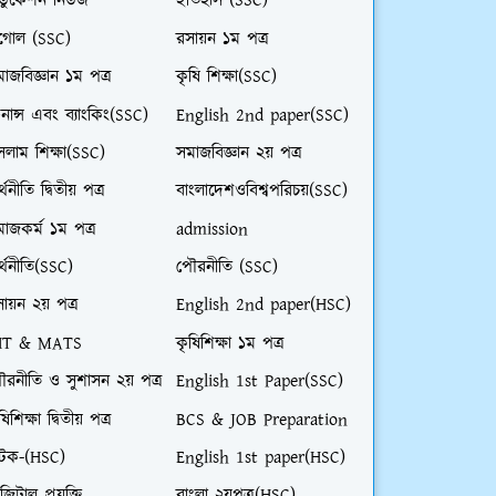
ডুকেশন নিউজ
ইতিহাস (SSC)
ূগোল (SSC)
রসায়ন ১ম পত্র
াজবিজ্ঞান ১ম পত্র
কৃষি শিক্ষা(SSC)
নান্স এবং ব্যাংকিং(SSC)
English 2nd paper(SSC)
লাম শিক্ষা(SSC)
সমাজবিজ্ঞান ২য় পত্র
্থনীতি দ্বিতীয় পত্র
বাংলাদেশওবিশ্বপরিচয়(SSC)
াজকর্ম ১ম পত্র
admission
্থনীতি(SSC)
পৌরনীতি (SSC)
ায়ন ২য় পত্র
English 2nd paper(HSC)
HT & MATS
কৃষিশিক্ষা ১ম পত্র
ৌরনীতি ও সুশাসন ২য় পত্র
English 1st Paper(SSC)
ষিশিক্ষা দ্বিতীয় পত্র
BCS & JOB Preparation
াটক-(HSC)
English 1st paper(HSC)