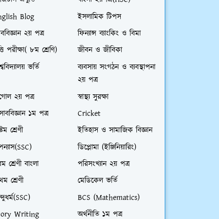
জিটাল প্রযুক্তি
বাংলা ২য়পত্র(HSC)
nglish Blog
ইসলামিক টিপস
ববিজ্ঞান ২য় পত্র
ফিন্যান্স ব্যাংকিং ও বিমা
ত্তি পরীক্ষা( ৮ম শ্রেণি)
জীবন ও জীবিকা
শ্ববিদ্যালয় ভর্তি
ব্যবসায় সংগঠন ও ব্যবস্থাপনা
২য় পত্র
গোল ২য় পত্র
স্বাস্থ্য সুরক্ষা
সাববিজ্ঞান ১ম পত্র
Cricket
্টম শ্রেণী
ইতিহাস ও সামাজিক বিজ্ঞান
ন্যাস(SSC)
ডিপ্লোমা (ইঞ্জিনিয়ারিং)
ম শ্রেণী বাংলা
পরিসংখ্যান ২য় পত্র
রথম শ্রেণী
মেডিকেল ভর্তি
ন্দুধর্ম(SSC)
BCS (Mathematics)
tory Writing
অর্থনীতি ১ম পত্র