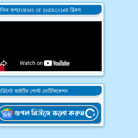
ক্তির রূপ(FORMS OF ENERGY)এর ট্রিকস
র্ডিনেট আইটির পোস্ট নোটিফিকেশন