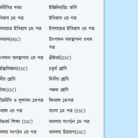
্থনীতির খবর
ইঞ্জিনিয়ারিং ভর্তি
িহাস ১ম পত্র
ইতিহাস ২য় পত্র
সলামের ইতিহাস ১ম পত্র
ইসলামের ইতিহাস ২য় পত্র
পন্যাস(HSC)
উৎপাদন ব্যবস্থাপনা প্রথম
পত্র
পাদন ব্যবস্থাপনা ২য় পত্র
খ্রীষ্টধর্ম(SSC)
র্হস্থ্যবিজ্ঞান(SSC)
চতুর্থ শ্রেণি
তীয় শ্রেণি
দ্বিতীয় শ্রেণি
াটক(SSC)
পঞ্চম শ্রেণি
ৌরনীতি ও সুশাসন ১মপত্র
ফিন্যান্স ১মপত্র
ন্যান্স ২য় পত্র
বাংলা ১ম পত্র (SSC)
দ্ধধর্ম শিক্ষা (SSC)
ব্যবসায় সংগঠন ১ম পত্র
যবসায় সংগঠন ২য় পত্র
ব্যবসায় উদ্যোগ(SSC)