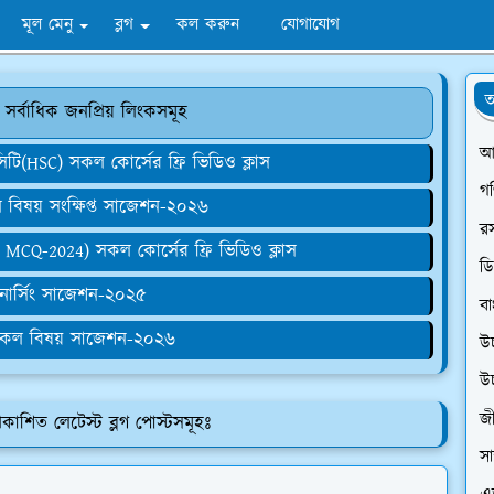
মূল মেনু
ব্লগ
কল করুন
যোগাযোগ
অ
 সর্বাধিক জনপ্রিয় লিংকসমূহ
আ
আইসিটি(HSC) সকল কোর্সের ফ্রি ভিডিও ক্লাস
গ
িষয় সংক্ষিপ্ত সাজেশন-২০২৬
র
MCQ-2024) সকল কোর্সের ফ্রি ভিডিও ক্লাস
ডি
া নার্সিং সাজেশন-২০২৫
বা
কল বিষয় সাজেশন-২০২৬
উ
উ
জী
রকাশিত লেটেস্ট ব্লগ পোস্টসমূহঃ
সা