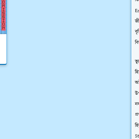
ডি
E
জী
বৃ
বি
ভূ
হি
অষ
উপ
নব
প্
হি
S