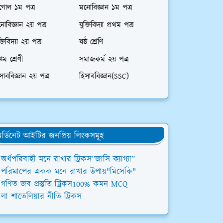
গোল ১ম পত্র
মনোবিজ্ঞান ১ম পত্র
োবিজ্ঞান ২য় পত্র
যুক্তিবিদ্যা প্রথম পত্র
ক্তিবিদ্যা ২য় পত্র
ষষ্ঠ শ্রেণি
্তম শ্রেণী
সমাজকর্ম ২য় পত্র
সাববিজ্ঞান ২য় পত্র
হিসাববিজ্ঞান(SSC)
র্ডিনেট আইটির জনপ্রিয় লিংকসমূহ
অর্ধপরিবাহী মনে রাখার ট্রিকস”জাসি ক্যাগ্যা”
পরিমাপের একক মনে রাখার উপায়"মিসেকি"
গণিত জব প্রস্তুতি ট্রিকস100% কমন MCQ
লা শাতেলিয়ার নীতি ট্রিকস