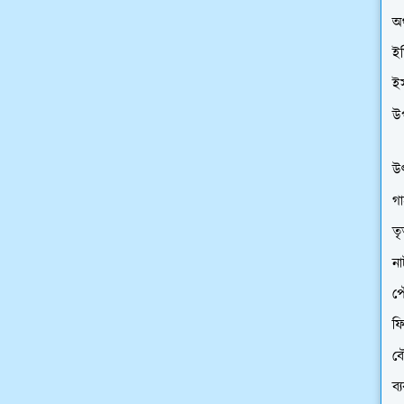
অর
ইত
ই
উ
উৎ
গা
তৃ
ন
প
ফি
বৌ
ব্