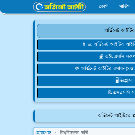
কোর্স
সার্ভিস
অর্ডিনেট আইটির
👨‍💻 অর্ডিনেট আইটির 
💰 এইচএসসি সকল ব
💸 অর্ডিনেট আইটির রসায়ন(SSC 
🖥️ডিপ্লোম
📝এসএসসি স
অর্ডিনেট আইটিতে প্
হোমপেজ
বিশ্ববিদ্যালয় ভর্তি