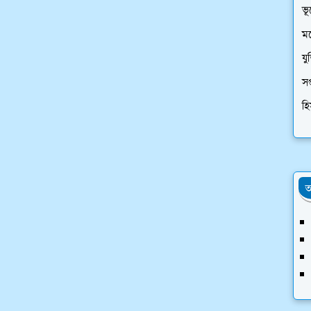
ভূ
মন
যু
সপ
হি
অ