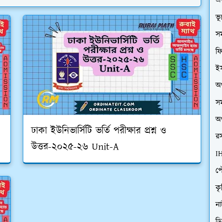
এ
ভ
সম
ফি
ইস
অর
সম
অর
ঢাকা ইউনিভার্সিটি ভর্তি পরীক্ষার প্রশ্ন ও
রস
উত্তর-২০২৫-২৬ Unit-A
I
প
কৃ
ন