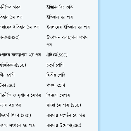
্থনীতির খবর
ইঞ্জিনিয়ারিং ভর্তি
িহাস ১ম পত্র
ইতিহাস ২য় পত্র
সলামের ইতিহাস ১ম পত্র
ইসলামের ইতিহাস ২য় পত্র
পন্যাস(HSC)
উৎপাদন ব্যবস্থাপনা প্রথম
পত্র
পাদন ব্যবস্থাপনা ২য় পত্র
খ্রীষ্টধর্ম(SSC)
র্হস্থ্যবিজ্ঞান(SSC)
চতুর্থ শ্রেণি
তীয় শ্রেণি
দ্বিতীয় শ্রেণি
াটক(SSC)
পঞ্চম শ্রেণি
ৌরনীতি ও সুশাসন ১মপত্র
ফিন্যান্স ১মপত্র
ন্যান্স ২য় পত্র
বাংলা ১ম পত্র (SSC)
দ্ধধর্ম শিক্ষা (SSC)
ব্যবসায় সংগঠন ১ম পত্র
যবসায় সংগঠন ২য় পত্র
ব্যবসায় উদ্যোগ(SSC)