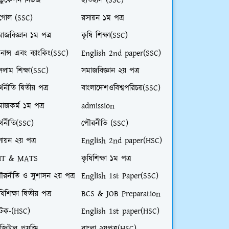
ডুকেশন নিউজ
ইতিহাস (SSC)
ূগোল (SSC)
রসায়ন ১ম পত্র
াজবিজ্ঞান ১ম পত্র
কৃষি শিক্ষা(SSC)
নান্স এবং ব্যাংকিং(SSC)
English 2nd paper(SSC)
লাম শিক্ষা(SSC)
সমাজবিজ্ঞান ২য় পত্র
্থনীতি দ্বিতীয় পত্র
বাংলাদেশওবিশ্বপরিচয়(SSC)
াজকর্ম ১ম পত্র
admission
্থনীতি(SSC)
পৌরনীতি (SSC)
ায়ন ২য় পত্র
English 2nd paper(HSC)
HT & MATS
কৃষিশিক্ষা ১ম পত্র
ৌরনীতি ও সুশাসন ২য় পত্র
English 1st Paper(SSC)
ষিশিক্ষা দ্বিতীয় পত্র
BCS & JOB Preparation
াটক-(HSC)
English 1st paper(HSC)