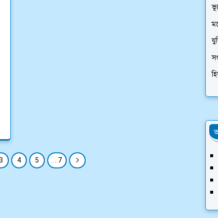
ভূ
মন
যু
সপ
হি
অ
3
4
5
. . 7