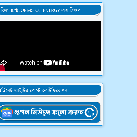
ক্তির রূপ(FORMS OF ENERGY)এর ট্রিকস
র্ডিনেট আইটির পোস্ট নোটিফিকেশন