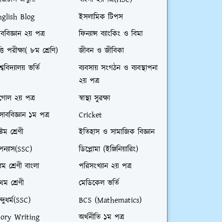
জিটাল প্রযুক্তি
বাংলা ২য়পত্র(HSC)
nglish Blog
ইসলামিক টিপস
ববিজ্ঞান ২য় পত্র
ফিন্যান্স ব্যাংকিং ও বিমা
ত্তি পরীক্ষা( ৮ম শ্রেণি)
জীবন ও জীবিকা
শ্ববিদ্যালয় ভর্তি
ব্যবসায় সংগঠন ও ব্যবস্থাপনা
২য় পত্র
গোল ২য় পত্র
স্বাস্থ্য সুরক্ষা
সাববিজ্ঞান ১ম পত্র
Cricket
্টম শ্রেণী
ইতিহাস ও সামাজিক বিজ্ঞান
ন্যাস(SSC)
ডিপ্লোমা (ইঞ্জিনিয়ারিং)
ম শ্রেণী বাংলা
পরিসংখ্যান ২য় পত্র
রথম শ্রেণী
মেডিকেল ভর্তি
ন্দুধর্ম(SSC)
BCS (Mathematics)
tory Writing
অর্থনীতি ১ম পত্র