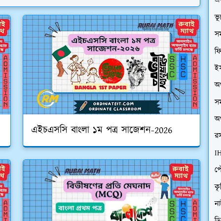
এ
ভ
সম
ফি
ইস
অর
সম
অর
এইচএসসি বাংলা ১ম পত্র সাজেশন-2026
রস
I
প
কৃ
ন