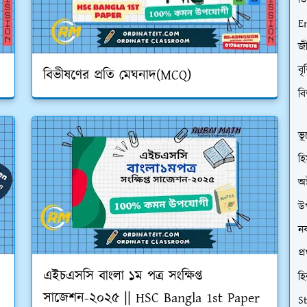
ডি
E
জী
বৃ
বিভীষণের প্রতি মেঘনাদ(MCQ)
বি
ভূ
হি
অষ
উপ
নব
প্
এইচএসসি বাংলা ১ম পত্র সংক্ষিপ্ত
হি
সাজেশন-২০২৫ || HSC Bangla 1st Paper
S