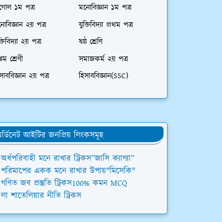
গোল ১ম পত্র
মনোবিজ্ঞান ১ম পত্র
োবিজ্ঞান ২য় পত্র
যুক্তিবিদ্যা প্রথম পত্র
ক্তিবিদ্যা ২য় পত্র
ষষ্ঠ শ্রেণি
্তম শ্রেণী
সমাজকর্ম ২য় পত্র
সাববিজ্ঞান ২য় পত্র
হিসাববিজ্ঞান(SSC)
র্ডিনেট আইটির জনপ্রিয় লিংকসমূহ
অর্ধপরিবাহী মনে রাখার ট্রিকস”জাসি ক্যাগ্যা”
পরিমাপের একক মনে রাখার উপায়"মিসেকি"
গণিত জব প্রস্তুতি ট্রিকস100% কমন MCQ
লা শাতেলিয়ার নীতি ট্রিকস