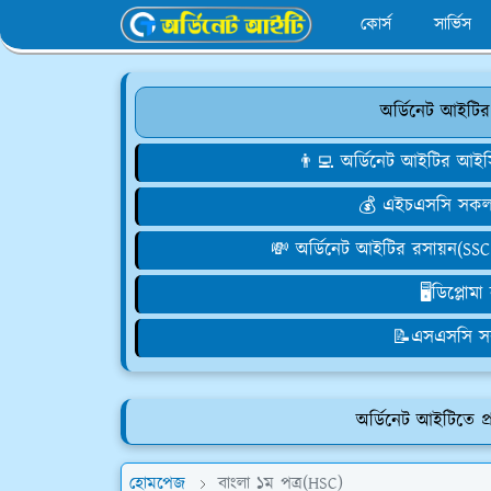
কোর্স
সার্ভিস
অর্ডিনেট আইটির
👨‍💻 অর্ডিনেট আইটির 
💰 এইচএসসি সকল ব
💸 অর্ডিনেট আইটির রসায়ন(SSC 
🖥️ডিপ্লোম
📝এসএসসি স
অর্ডিনেট আইটিতে প্
হোমপেজ
বাংলা ১ম পত্র(HSC)