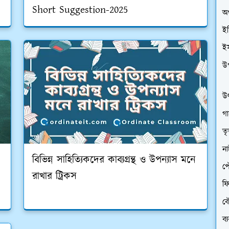
Short Suggestion-2025
অর
ইত
ই
উ
উৎ
গা
তৃ
ন
বিভিন্ন সাহিত্যিকদের কাব্যগ্রন্থ ও উপন্যাস মনে
প
রাখার ট্রিকস
ফি
বৌ
ব্