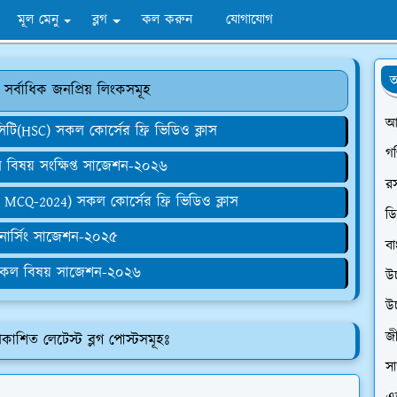
মূল মেনু
ব্লগ
কল করুন
যোগাযোগ
অ
 সর্বাধিক জনপ্রিয় লিংকসমূহ
আ
আইসিটি(HSC) সকল কোর্সের ফ্রি ভিডিও ক্লাস
গ
িষয় সংক্ষিপ্ত সাজেশন-২০২৬
র
MCQ-2024) সকল কোর্সের ফ্রি ভিডিও ক্লাস
ডি
া নার্সিং সাজেশন-২০২৫
বা
কল বিষয় সাজেশন-২০২৬
উ
উ
জী
রকাশিত লেটেস্ট ব্লগ পোস্টসমূহঃ
সা