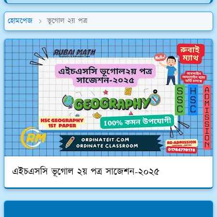
হোমপেজ
ভূগোল ২য় পত্র
এইচএসসি ভূগোল ২য় পত্র সাজেশন-২০২৫