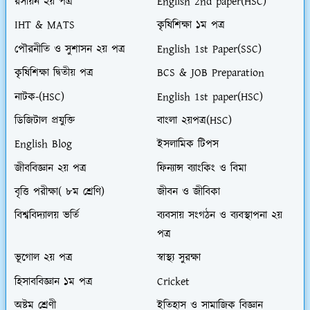
রসায়ন ২য় পত্র
English 2nd paper(HSC)
IHT & MATS
কৃষিশিক্ষা ১ম পত্র
পৌরনীতি ও সুশাসন ২য় পত্র
English 1st Paper(SSC)
কৃষিশিক্ষা দ্বিতীয় পত্র
BCS & JOB Preparation
নাটক-(HSC)
English 1st paper(HSC)
ডিজিটাল প্রযুক্তি
বাংলা ২য়পত্র(HSC)
English Blog
ইসলামিক টিপস
জীববিজ্ঞান ২য় পত্র
ফিন্যান্স ব্যাংকিং ও বিমা
বৃত্তি পরীক্ষা( ৮ম শ্রেণি)
জীবন ও জীবিকা
বিশ্ববিদ্যালয় ভর্তি
ব্যবসায় সংগঠন ও ব্যবস্থাপনা ২য়
পত্র
ভূগোল ২য় পত্র
স্বাস্থ্য সুরক্ষা
হিসাববিজ্ঞান ১ম পত্র
Cricket
অষ্টম শ্রেণী
ইতিহাস ও সামাজিক বিজ্ঞান