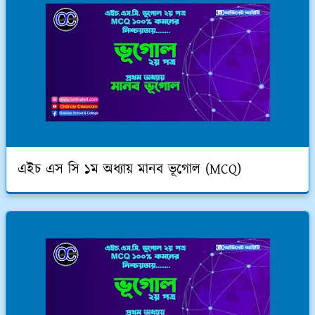
এইচ এস সি ১ম অধ্যায় মানব ভূগোল (MCQ)