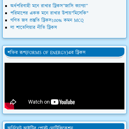
অর্ধপরিবাহী মনে রাখার ট্রিকস”জাসি ক্যাগ্যা”
পরিমাপের একক মনে রাখার উপায়"মিসেকি"
গণিত জব প্রস্তুতি ট্রিকস100% কমন MCQ
লা শাতেলিয়ার নীতি ট্রিকস
শক্তির রূপ(FORMS OF ENERGY)এর ট্রিকস
অর্ডিনেট আইটির পোস্ট নোটিফিকেশন