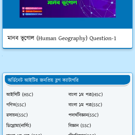
মানব ভূগোল (Human Geography) Question-1
ুলো দেখুন
অর্ডিনেট আইটির জনপ্রিয় ব্লগ ক্যাটাগরি
আইসিটি (HSC)
বাংলা ১ম পত্র(HSC)
গণিত(SSC)
বাংলা ১ম পত্র(SSC)
রসায়ন(SSC)
পদার্থবিজ্ঞান(SSC)
ডিপ্লোমা(নার্সিং)
বিজ্ঞান (SSC)