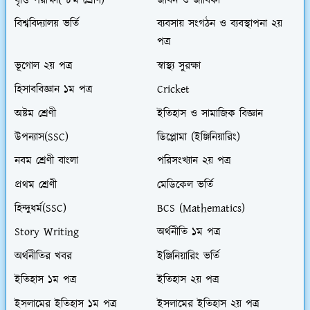
বৃত্তি পরীক্ষা( ৮ম শ্রেণি)
জীবন ও জীবিকা
বিশ্ববিদ্যালয় ভর্তি
ব্যবসায় সংগঠন ও ব্যবস্থাপনা ২য়
পত্র
ভূগোল ২য় পত্র
স্বাস্থ্য সুরক্ষা
হিসাববিজ্ঞান ১ম পত্র
Cricket
অষ্টম শ্রেণী
ইতিহাস ও সামাজিক বিজ্ঞান
উপন্যাস(SSC)
ডিপ্লোমা (ইঞ্জিনিয়ারিং)
নবম শ্রেণী বাংলা
পরিসংখ্যান ২য় পত্র
প্রথম শ্রেণী
মেডিকেল ভর্তি
হিন্দুধর্ম(SSC)
BCS (Mathematics)
Story Writing
অর্থনীতি ১ম পত্র
অর্থনীতির খবর
ইঞ্জিনিয়ারিং ভর্তি
ইতিহাস ১ম পত্র
ইতিহাস ২য় পত্র
ইসলামের ইতিহাস ১ম পত্র
ইসলামের ইতিহাস ২য় পত্র