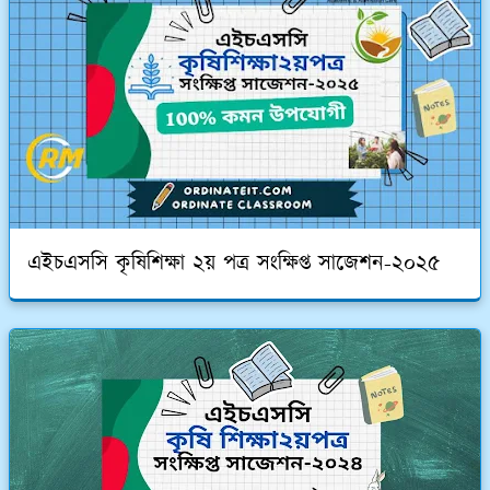
এইচএসসি কৃষিশিক্ষা ২য় পত্র সংক্ষিপ্ত সাজেশন-২০২৫