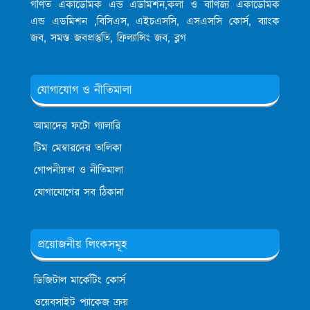
গণিত একাডেমিক এন্ড এডমিশন,কলা ও বাণিজ্য একাডেমিক
এন্ড এডমিশন ,বিসিএস, এইচএসসি, এসএসসি কোর্স, ব্যাংক
জব, সমস্ত জবপ্রস্তুতি, ফ্রিল্যান্সিং জব, ব্লগ
যোগাযোগ ও নীতিমালা
আমাদের ফটো গ্যালারি
টিম মেম্বারদের তালিকা
গোপনীয়তা ও নীতিমালা
যোগাযোগের সব ঠিকানা
প্রয়োজনীয় লিংকসমূহ
ডিজিটাল মার্কেটিং কোর্স
ওয়েবসাইট প্যাকেজ ক্রয়