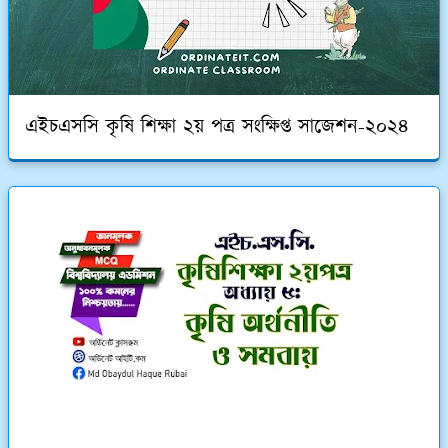
এইচএসসি কৃষি শিক্ষা ২য় পত্র সংক্ষিপ্ত সাজেশন-২০২৪