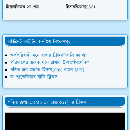
হিসাববিজ্ঞান ২য় পত্র
হিসাববিজ্ঞান(SSC)
অর্ডিনেট আইটির জনপ্রিয় লিংকসমূহ
অর্ধপরিবাহী মনে রাখার ট্রিকস”জাসি ক্যাগ্যা”
পরিমাপের একক মনে রাখার উপায়"মিসেকি"
গণিত জব প্রস্তুতি ট্রিকস100% কমন MCQ
লা শাতেলিয়ার নীতি ট্রিকস
শক্তির রূপ(FORMS OF ENERGY)এর ট্রিকস