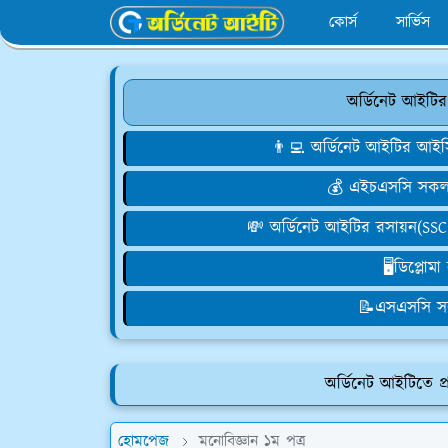
কোর্স
সার্ভিস
অর্ডিনেট আইটির
👨‍💻 অর্ডিনেট আইটির 
💰 এইচএসসি সকল ব
💸 অর্ডিনেট আইটির রসায়ন(SSC 
🖥️ডিপ্লোম
📝এসএসসি স
অর্ডিনেট আইটিতে প্
হোমপেজ
মনোবিজ্ঞান ১ম পত্র