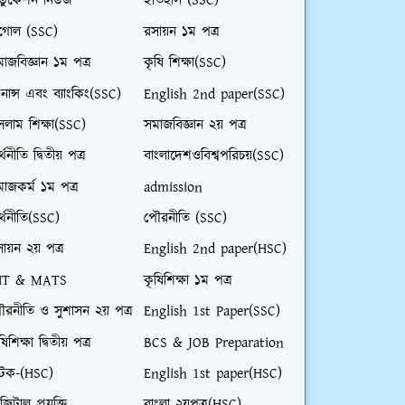
ডুকেশন নিউজ
ইতিহাস (SSC)
ূগোল (SSC)
রসায়ন ১ম পত্র
াজবিজ্ঞান ১ম পত্র
কৃষি শিক্ষা(SSC)
নান্স এবং ব্যাংকিং(SSC)
English 2nd paper(SSC)
লাম শিক্ষা(SSC)
সমাজবিজ্ঞান ২য় পত্র
্থনীতি দ্বিতীয় পত্র
বাংলাদেশওবিশ্বপরিচয়(SSC)
াজকর্ম ১ম পত্র
admission
্থনীতি(SSC)
পৌরনীতি (SSC)
ায়ন ২য় পত্র
English 2nd paper(HSC)
HT & MATS
কৃষিশিক্ষা ১ম পত্র
ৌরনীতি ও সুশাসন ২য় পত্র
English 1st Paper(SSC)
ষিশিক্ষা দ্বিতীয় পত্র
BCS & JOB Preparation
াটক-(HSC)
English 1st paper(HSC)