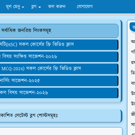
মূল মেনু
ব্লগ
কল করুন
যোগাযোগ
অ
 সর্বাধিক জনপ্রিয় লিংকসমূহ
আ
আইসিটি(HSC) সকল কোর্সের ফ্রি ভিডিও ক্লাস
গ
িষয় সংক্ষিপ্ত সাজেশন-২০২৬
র
MCQ-2024) সকল কোর্সের ফ্রি ভিডিও ক্লাস
ডি
া নার্সিং সাজেশন-২০২৫
বা
কল বিষয় সাজেশন-২০২৬
উ
উ
জী
রকাশিত লেটেস্ট ব্লগ পোস্টসমূহঃ
সা