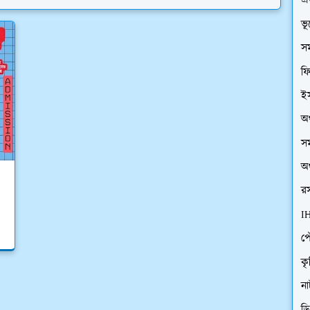
এ
ভ
সম
ফি
ইস
অর
সম
অর
রস
I
প
কৃ
ন