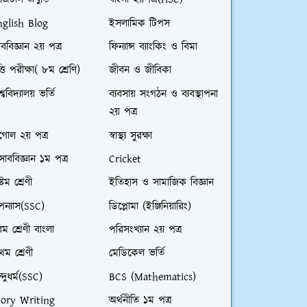
জিটাল প্রযুক্তি
বাংলা ২য়পত্র(HSC)
nglish Blog
ইসলামিক টিপস
ববিজ্ঞান ২য় পত্র
ফিন্যান্স ব্যাংকিং ও বিমা
ত্তি পরীক্ষা( ৮ম শ্রেণি)
জীবন ও জীবিকা
শ্ববিদ্যালয় ভর্তি
ব্যবসায় সংগঠন ও ব্যবস্থাপনা
২য় পত্র
গোল ২য় পত্র
স্বাস্থ্য সুরক্ষা
সাববিজ্ঞান ১ম পত্র
Cricket
্টম শ্রেণী
ইতিহাস ও সামাজিক বিজ্ঞান
ন্যাস(SSC)
ডিপ্লোমা (ইঞ্জিনিয়ারিং)
ম শ্রেণী বাংলা
পরিসংখ্যান ২য় পত্র
রথম শ্রেণী
মেডিকেল ভর্তি
ন্দুধর্ম(SSC)
BCS (Mathematics)
tory Writing
অর্থনীতি ১ম পত্র