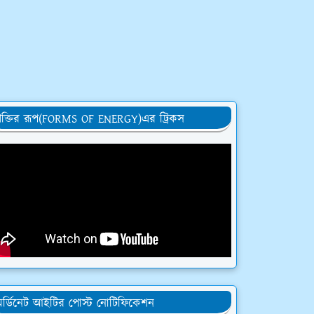
ক্তির রূপ(FORMS OF ENERGY)এর ট্রিকস
র্ডিনেট আইটির পোস্ট নোটিফিকেশন