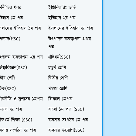
্থনীতির খবর
ইঞ্জিনিয়ারিং ভর্তি
িহাস ১ম পত্র
ইতিহাস ২য় পত্র
সলামের ইতিহাস ১ম পত্র
ইসলামের ইতিহাস ২য় পত্র
পন্যাস(HSC)
উৎপাদন ব্যবস্থাপনা প্রথম
পত্র
পাদন ব্যবস্থাপনা ২য় পত্র
খ্রীষ্টধর্ম(SSC)
র্হস্থ্যবিজ্ঞান(SSC)
চতুর্থ শ্রেণি
তীয় শ্রেণি
দ্বিতীয় শ্রেণি
াটক(SSC)
পঞ্চম শ্রেণি
ৌরনীতি ও সুশাসন ১মপত্র
ফিন্যান্স ১মপত্র
ন্যান্স ২য় পত্র
বাংলা ১ম পত্র (SSC)
দ্ধধর্ম শিক্ষা (SSC)
ব্যবসায় সংগঠন ১ম পত্র
যবসায় সংগঠন ২য় পত্র
ব্যবসায় উদ্যোগ(SSC)