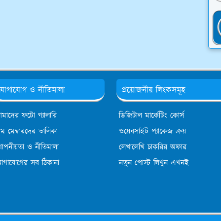
যোগাযোগ ও নীতিমালা
প্রয়োজনীয় লিংকসমূহ
মাদের ফটো গ্যালারি
ডিজিটাল মার্কেটিং কোর্স
িম মেম্বারদের তালিকা
ওয়েবসাইট প্যাকেজ ক্রয়
োপনীয়তা ও নীতিমালা
লেখালেখি চাকরির অফার
োগাযোগের সব ঠিকানা
নতুন পোস্ট লিখুন এখনই