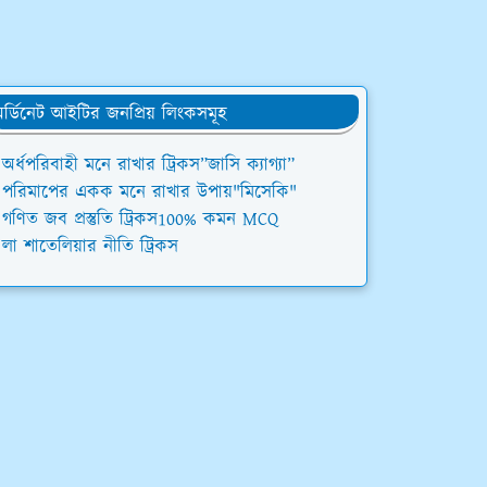
র্ডিনেট আইটির জনপ্রিয় লিংকসমূহ
অর্ধপরিবাহী মনে রাখার ট্রিকস”জাসি ক্যাগ্যা”
পরিমাপের একক মনে রাখার উপায়"মিসেকি"
গণিত জব প্রস্তুতি ট্রিকস100% কমন MCQ
লা শাতেলিয়ার নীতি ট্রিকস