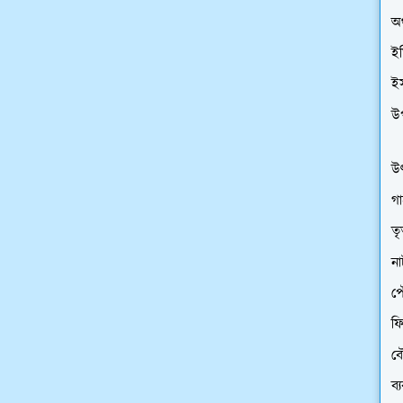
অর
ইত
ই
উ
উৎ
গা
তৃ
ন
প
ফি
বৌ
ব্