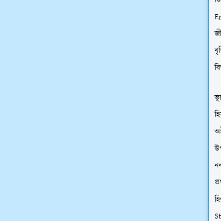
ডি
E
জী
বৃ
বি
ভূ
হি
অষ
উপ
নব
প্
হি
S