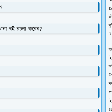
ডি
া?
E
জী
বৃ
য়খানা বই রচনা করেন?
বি
ভূ
হি
অষ
উপ
নব
প্
হি
S