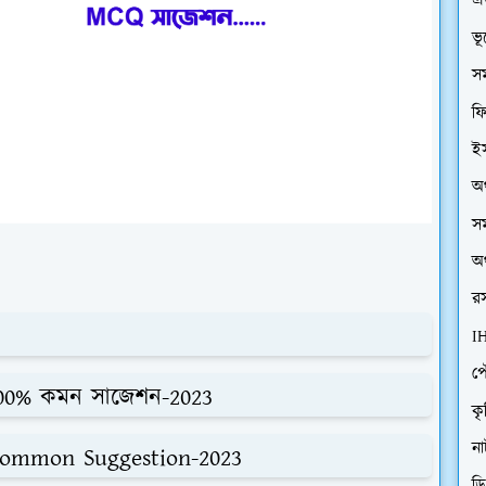
এ
ভ
সম
ফি
ইস
অর
সম
অর
রস
I
প
100% কমন সাজেশন-2023
কৃ
ন
Common Suggestion-2023