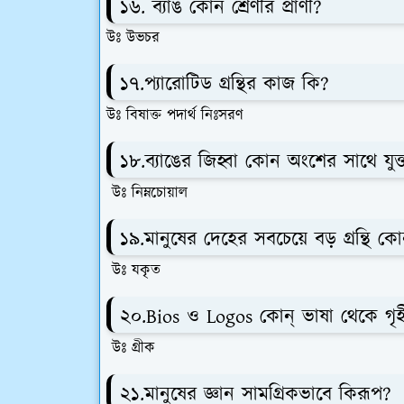
১৬. ব্যাঙ কোন শ্রেণীর প্রাণী?
উঃ উভচর
১৭.প্যারোটিড গ্রন্থির কাজ কি?
উঃ বিষাক্ত পদার্থ নিঃসরণ
১৮.ব্যাঙের জিহ্বা কোন অংশের সাথে যুক্
উঃ নিম্নচোয়াল
১৯.মানুষের দেহের সবচেয়ে বড় গ্রন্থি ক
উঃ যকৃত
২০.Bios ও Logos কোন্ ভাষা থেকে গৃ
উঃ গ্রীক
২১.মানুষের জ্ঞান সামগ্রিকভাবে কিরূপ?