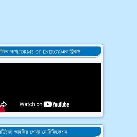
ক্তির রূপ(FORMS OF ENERGY)এর ট্রিকস
র্ডিনেট আইটির পোস্ট নোটিফিকেশন