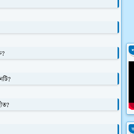
শ
ত?
োনটি?
হীত?
অ