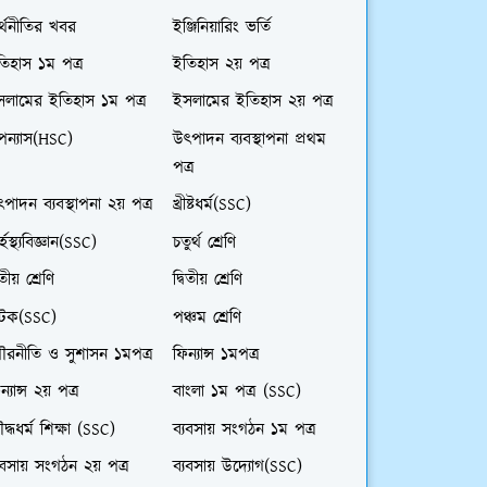
্থনীতির খবর
ইঞ্জিনিয়ারিং ভর্তি
িহাস ১ম পত্র
ইতিহাস ২য় পত্র
সলামের ইতিহাস ১ম পত্র
ইসলামের ইতিহাস ২য় পত্র
পন্যাস(HSC)
উৎপাদন ব্যবস্থাপনা প্রথম
পত্র
পাদন ব্যবস্থাপনা ২য় পত্র
খ্রীষ্টধর্ম(SSC)
র্হস্থ্যবিজ্ঞান(SSC)
চতুর্থ শ্রেণি
তীয় শ্রেণি
দ্বিতীয় শ্রেণি
াটক(SSC)
পঞ্চম শ্রেণি
ৌরনীতি ও সুশাসন ১মপত্র
ফিন্যান্স ১মপত্র
ন্যান্স ২য় পত্র
বাংলা ১ম পত্র (SSC)
দ্ধধর্ম শিক্ষা (SSC)
ব্যবসায় সংগঠন ১ম পত্র
যবসায় সংগঠন ২য় পত্র
ব্যবসায় উদ্যোগ(SSC)