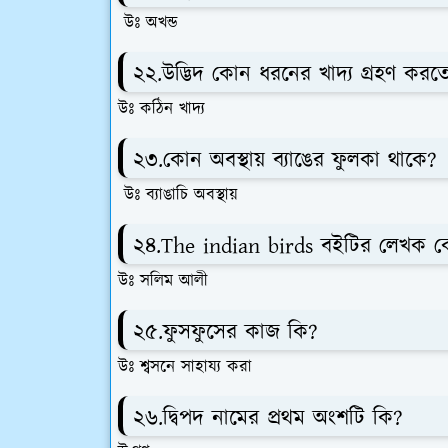
উঃ অখন্ড
২২.উদ্ভিদ কোন ধরনের খাদ্য গ্রহণ করত
উঃ কঠিন খাদ্য
২৩.কোন অবস্থায় ব্যাঙের ফুলকা থাকে?
উঃ ব্যাঙাচি অবস্থায়
২৪.The indian birds বইটির লেখক ক
উঃ সলিম আলী
২৫.ফুসফুসের কাজ কি?
উঃ শ্বসনে সাহায্য করা
২৬.দ্বিপদ নামের প্রথম অংশটি কি?