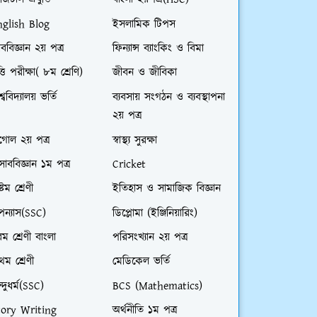
জিটাল প্রযুক্তি
বাংলা ২য়পত্র(HSC)
nglish Blog
ইসলামিক টিপস
ববিজ্ঞান ২য় পত্র
ফিন্যান্স ব্যাংকিং ও বিমা
ত্তি পরীক্ষা( ৮ম শ্রেণি)
জীবন ও জীবিকা
শ্ববিদ্যালয় ভর্তি
ব্যবসায় সংগঠন ও ব্যবস্থাপনা
২য় পত্র
গোল ২য় পত্র
স্বাস্থ্য সুরক্ষা
সাববিজ্ঞান ১ম পত্র
Cricket
্টম শ্রেণী
ইতিহাস ও সামাজিক বিজ্ঞান
ন্যাস(SSC)
ডিপ্লোমা (ইঞ্জিনিয়ারিং)
ম শ্রেণী বাংলা
পরিসংখ্যান ২য় পত্র
রথম শ্রেণী
মেডিকেল ভর্তি
ন্দুধর্ম(SSC)
BCS (Mathematics)
tory Writing
অর্থনীতি ১ম পত্র