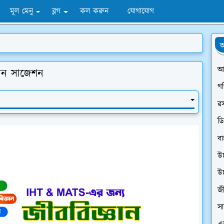
মূল মেনু
ব্লগ
কল করুন
যোগাযোগ
অ
আ
মন সাজেশন
গ
র
ডি
বা
উ
উ
জী
সা