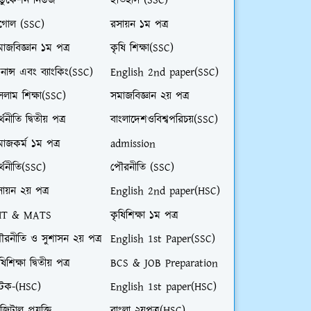
ডুকেশন নিউজ
ইতিহাস (SSC)
ূগোল (SSC)
রসায়ন ১ম পত্র
াজবিজ্ঞান ১ম পত্র
কৃষি শিক্ষা(SSC)
নান্স এবং ব্যাংকিং(SSC)
English 2nd paper(SSC)
লাম শিক্ষা(SSC)
সমাজবিজ্ঞান ২য় পত্র
্থনীতি দ্বিতীয় পত্র
বাংলাদেশওবিশ্বপরিচয়(SSC)
াজকর্ম ১ম পত্র
admission
্থনীতি(SSC)
পৌরনীতি (SSC)
ায়ন ২য় পত্র
English 2nd paper(HSC)
HT & MATS
কৃষিশিক্ষা ১ম পত্র
ৌরনীতি ও সুশাসন ২য় পত্র
English 1st Paper(SSC)
ষিশিক্ষা দ্বিতীয় পত্র
BCS & JOB Preparation
াটক-(HSC)
English 1st paper(HSC)