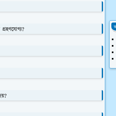
অ
 গ্রহণযোগ্য?
য়?