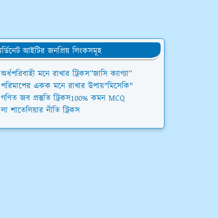
র্ডিনেট আইটির জনপ্রিয় লিংকসমূহ
অর্ধপরিবাহী মনে রাখার ট্রিকস”জাসি ক্যাগ্যা”
পরিমাপের একক মনে রাখার উপায়"মিসেকি"
গণিত জব প্রস্তুতি ট্রিকস100% কমন MCQ
লা শাতেলিয়ার নীতি ট্রিকস