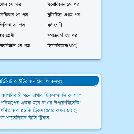
গোল ১ম পত্র
মনোবিজ্ঞান ১ম পত্র
োবিজ্ঞান ২য় পত্র
যুক্তিবিদ্যা প্রথম পত্র
ক্তিবিদ্যা ২য় পত্র
ষষ্ঠ শ্রেণি
্তম শ্রেণী
সমাজকর্ম ২য় পত্র
সাববিজ্ঞান ২য় পত্র
হিসাববিজ্ঞান(SSC)
র্ডিনেট আইটির জনপ্রিয় লিংকসমূহ
অর্ধপরিবাহী মনে রাখার ট্রিকস”জাসি ক্যাগ্যা”
পরিমাপের একক মনে রাখার উপায়"মিসেকি"
গণিত জব প্রস্তুতি ট্রিকস100% কমন MCQ
লা শাতেলিয়ার নীতি ট্রিকস