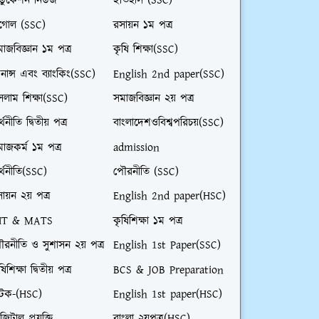
ডুকেশন নিউজ
ইতিহাস (SSC)
ূগোল (SSC)
রসায়ন ১ম পত্র
াজবিজ্ঞান ১ম পত্র
কৃষি শিক্ষা(SSC)
নান্স এবং ব্যাংকিং(SSC)
English 2nd paper(SSC)
লাম শিক্ষা(SSC)
সমাজবিজ্ঞান ২য় পত্র
্থনীতি দ্বিতীয় পত্র
বাংলাদেশওবিশ্বপরিচয়(SSC)
াজকর্ম ১ম পত্র
admission
্থনীতি(SSC)
পৌরনীতি (SSC)
ায়ন ২য় পত্র
English 2nd paper(HSC)
HT & MATS
কৃষিশিক্ষা ১ম পত্র
ৌরনীতি ও সুশাসন ২য় পত্র
English 1st Paper(SSC)
ষিশিক্ষা দ্বিতীয় পত্র
BCS & JOB Preparation
াটক-(HSC)
English 1st paper(HSC)