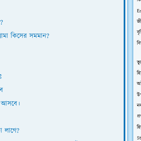
ডি
E
়?
জী
বৃ
্লোমা কিসের সমমান?
বি
ভূ
হি
ঃ
অষ
বে
উপ
্ন আসবে।
নব
প্
হি
া লাগে?
S