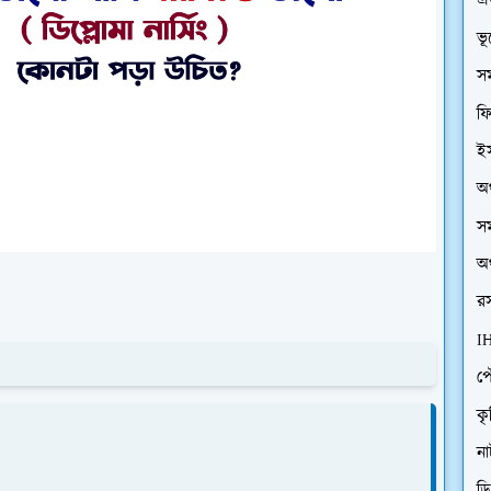
এ
ভ
সম
ফি
ইস
অর
সম
অর
রস
I
প
কৃ
ন