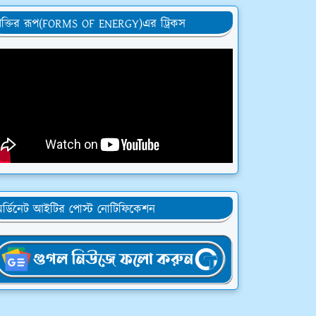
ক্তির রূপ(FORMS OF ENERGY)এর ট্রিকস
র্ডিনেট আইটির পোস্ট নোটিফিকেশন