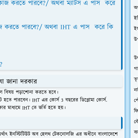
 কাজ করতে পারবে?/ অথবা ম্যাটস এ পাস করে
অর
ইত
জ করতে পারবে?/ অথবা IHT এ পাস করে কি
ই
উ
উৎ
?
গা
তৃ
যা জানা দরকার
ন
ল বিষয় পড়াশোনা করতে হবে।
তে পারবেন। IHT এর কোর্স 3 বছরের ডিপ্লোমা কোর্স.
প
ষার মাধ্যমে IHT তে ভর্তি হতে হয়।
ফি
বৌ
ব্
র্থাৎ ইনস্টিটিউট অব হেলথ টেকনোলজি এর অধীনে বাংলাদেশে