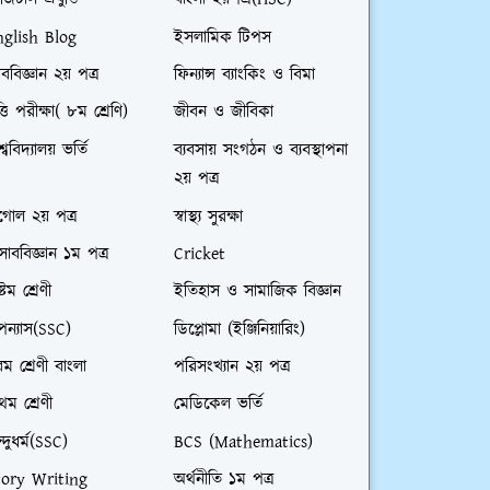
জিটাল প্রযুক্তি
বাংলা ২য়পত্র(HSC)
nglish Blog
ইসলামিক টিপস
ববিজ্ঞান ২য় পত্র
ফিন্যান্স ব্যাংকিং ও বিমা
ত্তি পরীক্ষা( ৮ম শ্রেণি)
জীবন ও জীবিকা
শ্ববিদ্যালয় ভর্তি
ব্যবসায় সংগঠন ও ব্যবস্থাপনা
২য় পত্র
গোল ২য় পত্র
স্বাস্থ্য সুরক্ষা
সাববিজ্ঞান ১ম পত্র
Cricket
্টম শ্রেণী
ইতিহাস ও সামাজিক বিজ্ঞান
ন্যাস(SSC)
ডিপ্লোমা (ইঞ্জিনিয়ারিং)
ম শ্রেণী বাংলা
পরিসংখ্যান ২য় পত্র
রথম শ্রেণী
মেডিকেল ভর্তি
ন্দুধর্ম(SSC)
BCS (Mathematics)
tory Writing
অর্থনীতি ১ম পত্র