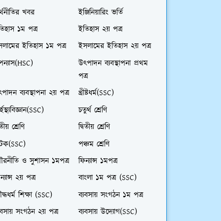
্থনীতির খবর
ইঞ্জিনিয়ারিং ভর্তি
িহাস ১ম পত্র
ইতিহাস ২য় পত্র
সলামের ইতিহাস ১ম পত্র
ইসলামের ইতিহাস ২য় পত্র
পন্যাস(HSC)
উৎপাদন ব্যবস্থাপনা প্রথম
পত্র
পাদন ব্যবস্থাপনা ২য় পত্র
খ্রীষ্টধর্ম(SSC)
র্হস্থ্যবিজ্ঞান(SSC)
চতুর্থ শ্রেণি
তীয় শ্রেণি
দ্বিতীয় শ্রেণি
াটক(SSC)
পঞ্চম শ্রেণি
ৌরনীতি ও সুশাসন ১মপত্র
ফিন্যান্স ১মপত্র
ন্যান্স ২য় পত্র
বাংলা ১ম পত্র (SSC)
দ্ধধর্ম শিক্ষা (SSC)
ব্যবসায় সংগঠন ১ম পত্র
যবসায় সংগঠন ২য় পত্র
ব্যবসায় উদ্যোগ(SSC)