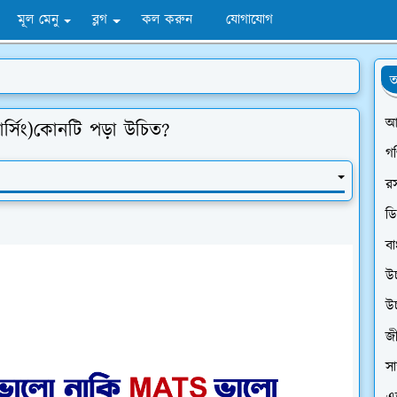
মূল মেনু
ব্লগ
কল করুন
যোগাযোগ
অ
আ
র্সিং)কোনটি পড়া উচিত?
গ
র
ডি
বা
উ
উ
জী
সা