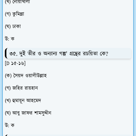
(খ) নোয়াখালী
(গ) কুমিল্লা
(ঘ) ঢাকা
উ: ক
৩৫. দুই তীর ও অন্যান্য গল্প' গ্রন্থের রচয়িতা কে?
[D ১৫-১৬]
(ক) সৈয়দ ওয়ালীউল্লাহ
(গ) জহির রায়হান
(খ) হুমায়ূন আহমেদ
(ঘ) আবু জাফর শামসুদ্দীন
উ: ক