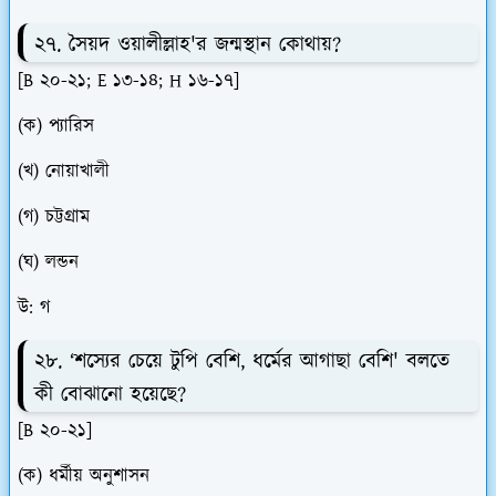
২৭. সৈয়দ ওয়ালীল্লাহ'র জন্মস্থান কোথায়?
[B ২০-২১; E ১৩-১৪; H ১৬-১৭]
(ক) প্যারিস
(খ) নোয়াখালী
(গ) চট্টগ্রাম
(ঘ) লন্ডন
উ: গ
২৮. ‘শস্যের চেয়ে টুপি বেশি, ধর্মের আগাছা বেশি' বলতে
কী বোঝানো হয়েছে?
[B ২০-২১]
(ক) ধর্মীয় অনুশাসন