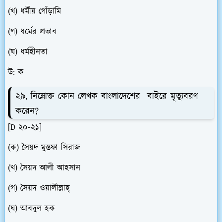
(খ) ধর্মীয় গোঁড়ামি
(গ) ধর্মের প্রভাব
(ঘ) ধর্মহীনতা
উ: ক
২৯. নিম্নোক্ত কোন লেখক বাংলাদেশের বাইরে মৃত্যুবরণ
করেন?
[D ২০-২১]
(ক) সৈয়দ মুস্তফা সিরাজ
(খ) সৈয়দ আলী আহসান
(গ) সৈয়দ ওয়ালীল্লাহ্
(ঘ) আবদুল হক