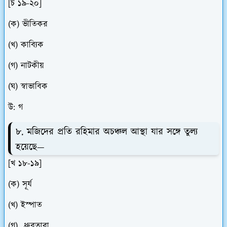
[চ ১৯-২০]
(ক) ভীতিকর
(খ) কাব্যিক
(গ) নাটকীয়
(ঘ) স্বাভাবিক
উ: গ
৮. মজিদের প্রতি রহিমার অচঞ্চল আস্থা যার সঙ্গে তুল্য
হয়েছে—
[খ ১৮-১৯]
(ক) সূর্য
(খ) ইস্পাত
(গ) ধ্রুবতারা