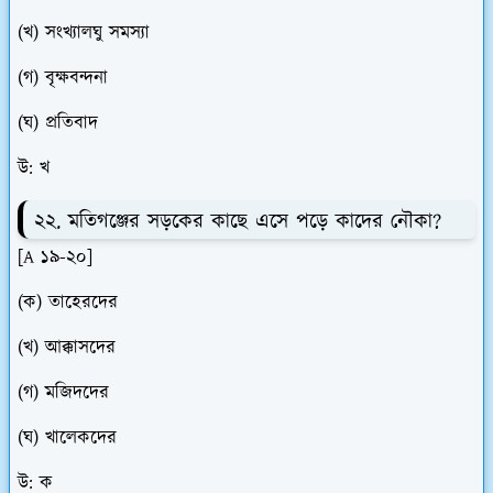
(খ) সংখ্যালঘু সমস্যা
(গ) বৃক্ষবন্দনা
(ঘ) প্রতিবাদ
উ: খ
২২. মতিগঞ্জের সড়কের কাছে এসে পড়ে কাদের নৌকা?
[A ১৯-২০]
(ক) তাহেরদের
(খ) আক্কাসদের
(গ) মজিদদের
(ঘ) খালেকদের
উ: ক