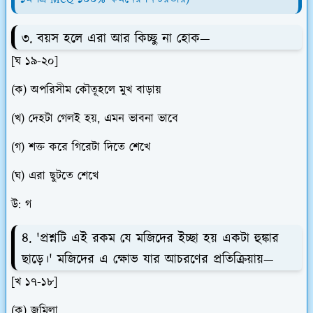
৩. বয়স হলে এরা আর কিচ্ছু না হোক—
[ঘ ১৯-২০]
(ক) অপরিসীম কৌতূহলে মুখ বাড়ায়
(খ) দেহটা গেলই হয়, এমন ভাবনা ভাবে
(গ) শক্ত করে গিরেটা দিতে শেখে
(ঘ) এরা ছুটতে শেখে
উ: গ
৪. 'প্রশ্নটি এই রকম যে মজিদের ইচ্ছা হয় একটা হুঙ্কার
ছাড়ে।' মজিদের এ ক্ষোভ যার আচরণের প্রতিক্রিয়ায়—
[খ ১৭-১৮]
(ক) জমিলা