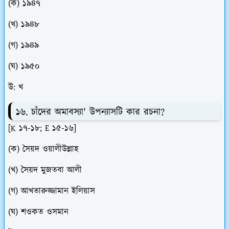
(ক) ১৯৪৭
(খ) ১৯৪৮
(গ) ১৯৪৯
(ঘ) ১৯৫০
উ: খ
১৬. চাঁদের অমাবস্যা' উপন্যাসটি কার রচনা?
[K ১৭-১৮; E ১৫-১৬]
(ক) সৈয়দ ওয়ালীউল্লাহ
(খ) সৈয়দ মুজতবা আলী
(গ) আখতারুজ্জামান ইলিয়াস
(ঘ) শওকত ওসমান