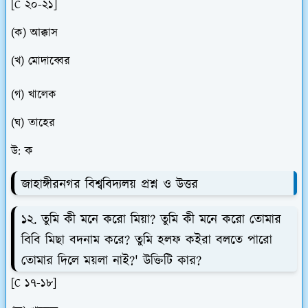
[C ২০-২১]
(ক) আক্কাস
(খ) মোদাব্বের
(গ) খালেক
(ঘ) তাহের
উ: ক
জাহাঙ্গীরনগর বিশ্ববিদ্যলয় প্রশ্ন ও উত্তর
১২. তুমি কী মনে করো মিয়া? তুমি কী মনে করো তোমার
বিবি মিছা বদনাম করে? তুমি হলফ কইরা বলতে পারো
তোমার দিলে ময়লা নাই?' উক্তিটি কার?
[C ১৭-১৮]