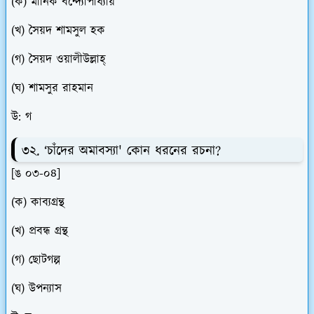
(ক) মানিক বন্দ্যোপাধ্যায়
(খ) সৈয়দ শামসুল হক
(গ) সৈয়দ ওয়ালীউল্লাহ্
(ঘ) শামসুর রাহমান
উ: গ
৩২. ‘চাঁদের অমাবস্যা' কোন ধরনের রচনা?
[ঙ ০৩-০৪]
(ক) কাব্যগ্রন্থ
(খ) প্রবন্ধ গ্রন্থ
(গ) ছোটগল্প
(ঘ) উপন্যাস