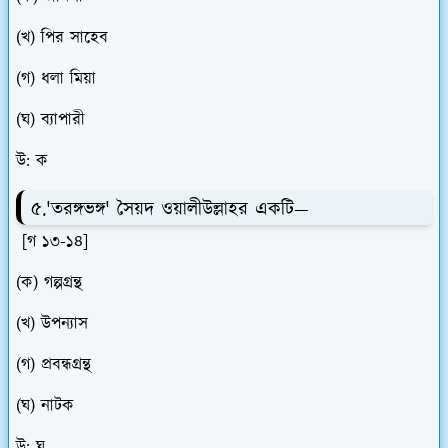
(খ) পির সাহেব
(গ) ধলা মিয়া
(ঘ) ব্যাপারী
উ: ক
৫.'তরঙ্গভঙ্গ' সৈয়দ ওয়ালীউল্লাহর একটি—
[গ ১৩-১৪]
(ক) গল্পগ্রন্থ
(খ) উপন্যাস
(গ) প্রবন্ধগ্রন্থ
(ঘ) নাটক
উ: ঘ