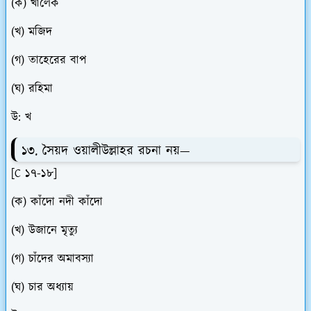
(ক) খালেক
(খ) মজিদ
(গ) তাহেরের বাপ
(ঘ) রহিমা
উ: খ
১৩. সৈয়দ ওয়ালীউল্লাহর রচনা নয়—
[C ১৭-১৮]
(ক) কাঁদো নদী কাঁদো
(খ) উজানে মৃত্যু
(গ) চাঁদের অমাবস্যা
(ঘ) চার অধ্যায়