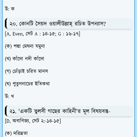
উ: ক
২০. কোনটি সৈয়দ ওয়ালীউল্লাহ্ রচিত উপন্যাস?
[A, Even, সেট A : ১৪-১৫; G : ১৬-১৭]
(ক) পদ্মা মেঘনা যমুনা
(খ) কাঁদো নদী কাঁদো
(গ) ঢোঁড়াই চরিত মানস
(ঘ) পুতুলনাচের ইতিকথা
উ: খ
২১. 'একটি তুলসী গাছের কাহিনী'র মূল বিষয়বস্তু-
[D, অবাণিজ্য, সেট ২:-১৪-১৫]
(ক) দরিদ্রতা