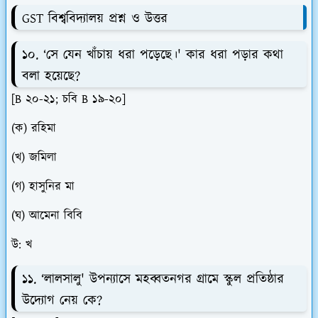
GST বিশ্ববিদ্যালয় প্রশ্ন ও উত্তর
১০. ‘সে যেন খাঁচায় ধরা পড়েছে।' কার ধরা পড়ার কথা
বলা হয়েছে?
[B ২০-২১; চবি B ১৯-২০]
(ক) রহিমা
(খ) জমিলা
(গ) হাসুনির মা
(ঘ) আমেনা বিবি
উ: খ
১১. ‘লালসালু' উপন্যাসে মহব্বতনগর গ্রামে স্কুল প্রতিষ্ঠার
উদ্যোগ নেয় কে?