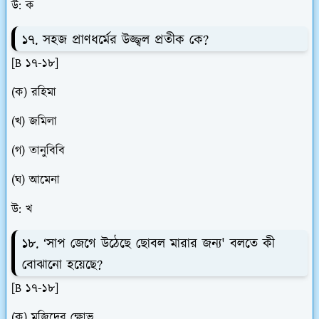
উ: ক
১৭. সহজ প্রাণধর্মের উজ্জ্বল প্রতীক কে?
[B ১৭-১৮]
(ক) রহিমা
(খ) জমিলা
(গ) তানুবিবি
(ঘ) আমেনা
উ: খ
১৮. ‘সাপ জেগে উঠেছে ছোবল মারার জন্য' বলতে কী
বোঝানো হয়েছে?
[B ১৭-১৮]
(ক) মজিদের ক্ষোভ