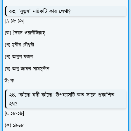
২৩. 'সুড়ঙ্গ' নাটকটি কার লেখা?
[A ১৮-১৯]
(ক) সৈয়দ ওয়ালীউল্লাহ্
(খ) মুনীর চৌধুরী
(গ) আবুল ফজল
(ঘ) আবু জাফর সামসুদ্দীন
উ: ক
২৪. 'কাঁদো নদী কাঁদো' উপন্যাসটি কত সালে প্রকাশিত
হয়?
[C ১৮-১৯]
(ক) ১৯৬৮