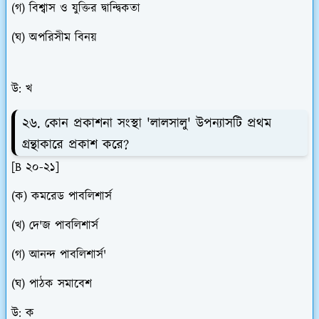
(গ) বিশ্বাস ও যুক্তির দ্বান্দ্বিকতা
(ঘ) অপরিসীম বিনয়
উপন্যাস(HSC),বাংলা ১ম পত্র(HSC)
উ: খ
২৬. কোন প্রকাশনা সংস্থা 'লালসালু' উপন্যাসটি প্রথম
গ্রন্থাকারে প্রকাশ করে?
[B ২০-২১]
(ক) কমরেড পাবলিশার্স
(খ) দে'জ পাবলিশার্স
(গ) আনন্দ পাবলিশার্স'
(ঘ) পাঠক সমাবেশ
উ: ক