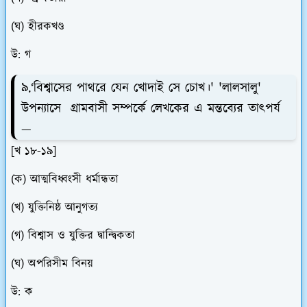
(ঘ) হীরকখণ্ড
উ: গ
৯.‘বিশ্বাসের পাথরে যেন খোদাই সে চোখ।' 'লালসালু'
উপন্যাসে গ্রামবাসী সম্পর্কে লেখকের এ মন্তব্যের তাৎপর্য
—
[খ ১৮-১৯]
(ক) আত্মবিধ্বংসী ধর্মান্ধতা
(খ) যুক্তিনিষ্ঠ আনুগত্য
(গ) বিশ্বাস ও যুক্তির দ্বান্দ্বিকতা
(ঘ) অপরিসীম বিনয়
উ: ক