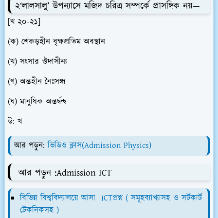
২‘লালসালু’ উপন্যাসে মজিদ চরিত্র সম্পর্কে প্রাসঙ্গিক নয়—
[খ ২০-২১]
(ক) শেকড়হীন বৃক্ষপ্রতিম অবস্থান
(খ) সংসার ঔদাসীন্য
(গ) অন্তহীন নৈঃসঙ্গ্য
(ঘ) মানুষিক অন্তর্দ্বন্দ্ব
উ: খ
আর পড়ুন:
ভিডিও ক্লাস(Admission Physics)
আর পড়ুন :Admission ICT
বিভিন্ন বিশ্ববিদ্যালয়ে আসা ICTপ্রশ্ন ( সমূহব্যাখ্যাসহ ও সর্টকার্ট
টেকনিকসহ )