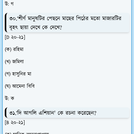
উ: গ
৩০.‘শীর্ণ মানুষটির পেছনে মাছের পিঠের মতো মাজারটির
বৃহৎ ছায়া দেখে কে দেখে?
[D ২০-২১]
(ক) রহিমা
(খ) জমিলা
(গ) হাসুনির মা
(ঘ) আমেনা বিবি
উ: ক
৩১.‘দি আগলি এশিয়ান' কে রচনা করেছেন?
[B ২০-২১]