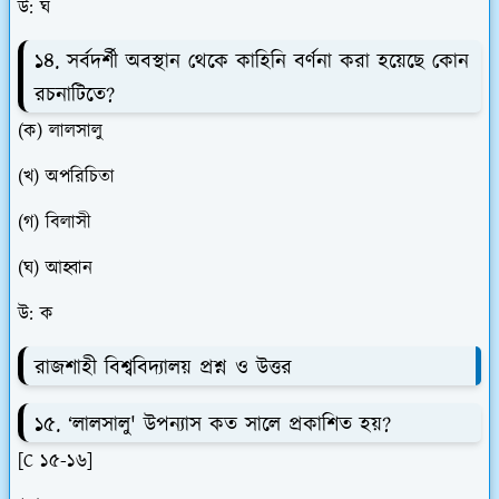
উ: ঘ
১৪. সর্বদর্শী অবস্থান থেকে কাহিনি বর্ণনা করা হয়েছে কোন
রচনাটিতে?
(ক) লালসালু
(খ) অপরিচিতা
(গ) বিলাসী
(ঘ) আহ্বান
উ: ক
রাজশাহী বিশ্ববিদ্যালয় প্রশ্ন ও উত্তর
১৫. ‘লালসালু' উপন্যাস কত সালে প্রকাশিত হয়?
[C ১৫-১৬]