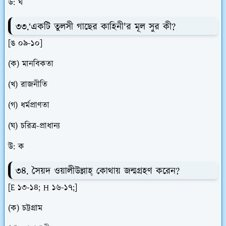
উ: ঘ
৩৩.‘একটি তুলসী গাছের কাহিনী'র মূল সুর কী?
[ঙ ০৯-১০]
(ক) মানবিকতা
(খ) রাজনীতি
(গ) ধর্মপ্রাণতা
(ঘ) চরিত্র-প্রাধান্য
উ: ক
৩৪. সৈয়দ ওয়ালীউল্লাহ্ কোথায় জন্মগ্রহণ করেন?
[E ১৩-১৪; H ১৬-১৭;]
(ক) চট্টগ্রাম