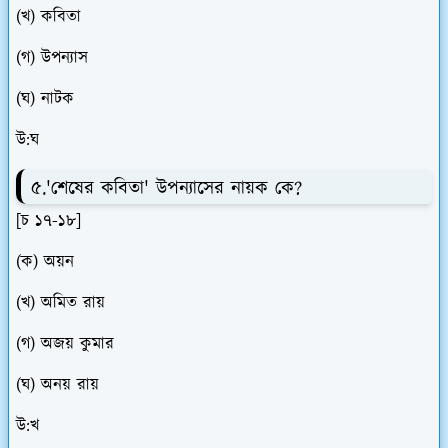
(খ) কবিতা
(গ) উপন্যাস
(ঘ) নাটক
উ:ঘ
৫.'শেষের কবিতা' উপন্যাসের নায়ক কে?
[চ ১৭-১৮]
(ক) অয়ন
(খ) অমিত রায়
(গ) অজয় কুমার
(ঘ) অনয় রায়
উ:খ