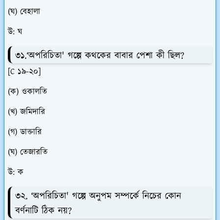
(ঘ) বেহালা
উ: ঘ
৩১.‘অপরিচিতা' গল্পে কথকের বাবার পেশা কী ছিল?
[C ১৯-২০]
(ক) ওকালতি
(খ) জমিদারি
(গ) ডাক্তারি
(ঘ) তেজারতি
উ: ক
৩২. ‘অপরিচিতা' গল্পে অনুপম সম্পর্কে নিচের কোন
বর্ণনাটি ঠিক নয়?