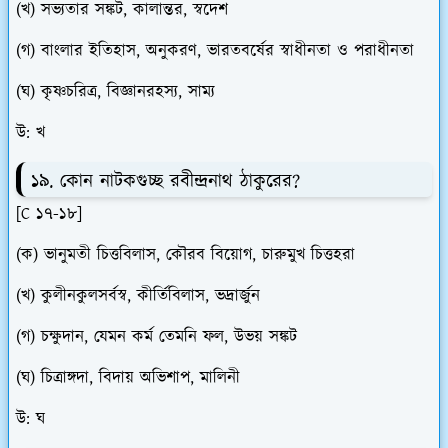
(খ) সভ্যতার সঙ্কট, কালান্তর, স্বদেশ
(গ) বাংলার ইতিহাস, অনুকরণ, ভারতবর্ষের স্বাধীনতা ও পরাধীনতা
(ঘ) কৃষ্ণচরিত্র, বিজ্ঞানরহস্য, সাম্য
উ: খ
১৯. কোন নাটকগুচ্ছ রবীন্দ্রনাথ ঠাকুরের?
[C ১৭-১৮]
(ক) ভানুমতী চিত্তবিলাস, কৌরব বিয়োগ, চারুমুখ চিত্তহরা
(খ) কুলীনকুলসর্বস্ব, কীর্তিবিলাস, ভদ্রার্জুন
(গ) চক্ষুদান, যেমন কর্ম তেমনি ফল, উভয় সঙ্কট
(ঘ) চিত্রাঙ্গদা, বিদায় অভিশাপ, মালিনী
উ: ঘ