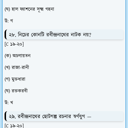
(ঘ) হাল ফ্যাশনের সূক্ষ্ম গহনা
উ: গ
২৮. নিচের কোনটি রবীন্দ্রনাথের নাটক নয়?
[C ১৯-২০]
(ক) অচলায়তন
(খ) রাজা-রানী
(গ) মুক্তধারা
(ঘ) রক্তকরবী
উ: খ
২৯. রবীন্দ্রনাথের ছোটগল্প রচনার স্বর্ণযুগ —
[C ১৯-২০]