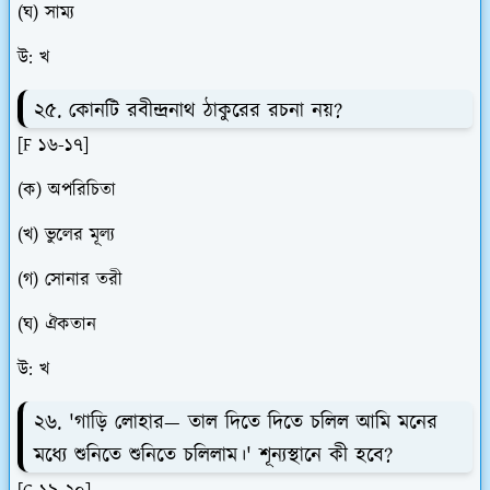
(ঘ) সাম্য
উ: খ
২৫. কোনটি রবীন্দ্রনাথ ঠাকুরের রচনা নয়?
[F ১৬-১৭]
(ক) অপরিচিতা
(খ) ভুলের মূল্য
(গ) সোনার তরী
(ঘ) ঐকতান
উ: খ
২৬. 'গাড়ি লোহার— তাল দিতে দিতে চলিল আমি মনের
মধ্যে শুনিতে শুনিতে চলিলাম।' শূন্যস্থানে কী হবে?