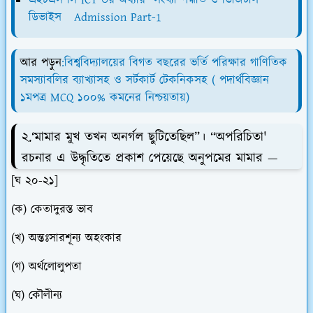
এইচএস সি ICT ৩য় অধ্যায় সংখ্যা পদ্ধতি ও ডিজিটাল
ডিভাইস Admission Part-1
আর পড়ুন
:বিশ্ববিদ্যালয়ের বিগত বছরের ভর্তি পরিক্ষার গাণিতিক
সমস্যাবলির ব্যাখ্যাসহ ও সর্টকার্ট টেকনিকসহ ( পদার্থবিজ্ঞান
১মপত্র MCQ ১০০% কমনের নিশ্চয়তায়)
২.‘মামার মুখ তখন অনর্গল ছুটিতেছিল”। “অপরিচিতা'
রচনার এ উদ্ধৃতিতে প্রকাশ পেয়েছে অনুপমের মামার —
[ঘ ২০-২১]
(ক) কেতাদুরস্ত ভাব
(খ) অন্তঃসারশূন্য অহংকার
(গ) অর্থলোলুপতা
(ঘ) কৌলীন্য