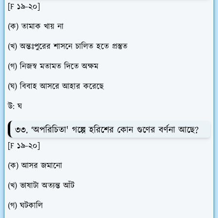
[F ১৯-২০]
(ক) তামাক খায় না
(খ) অন্তঃপুরের শাসনে চালিত হতে প্রস্তুত
(গ) নিজস্ব মতামত দিতে অক্ষম
(ঘ) বিবাহ আসরে আহার করেছে
উ: ঘ
৩৩. ‘অপরিচিতা' গল্পে হরিশের কোন গুণের বর্ণনা আছে?
[F ১৯-২০]
(ক) আসর জমানো
(খ) ভাষাটা অত্যন্ত আঁট
(গ) ঘটকালি