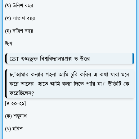
(খ) উনিশ বছর
(গ) সাতাশ বছর
(ঘ) বত্রিশ বছর
উ:গ
GST গুচ্ছভুক্ত বিশ্ববিদ্যালয়প্রশ্ন ও উত্তর
৮.'আমার কন্যার গহনা আমি চুরি করিব এ কথা যারা মনে
করে তাদের হাতে আমি কন্যা দিতে পারি না।' উক্তিটি কে
করেছিলেন?
[B ২০-২১]
(ক) শম্ভুনাথ
(খ) হরিশ