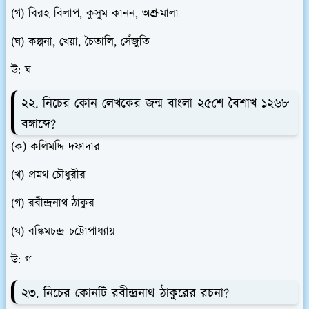
(গ) বিরহ বিলাপ, কুসুম কানন, অশ্রুমালা
(ঘ) কল্পনা, খেয়া, চৈতালি, সেঁজুতি
উ: ঘ
২২. নিচের কোন লেখকের জন্ম বাংলা ২৫শে বৈশাখ ১২৬৮
বঙ্গাব্দে?
(ক) কলিমদ্দি দফাদার
(খ) প্রমথ চৌধুরীর
(গ) রবীন্দ্রনাথ ঠাকুর
(ঘ) বঙ্কিমচন্দ্র চট্টোপাধ্যায়
উ: গ
২৩. নিচের কোনটি রবীন্দ্রনাথ ঠাকুরের রচনা?