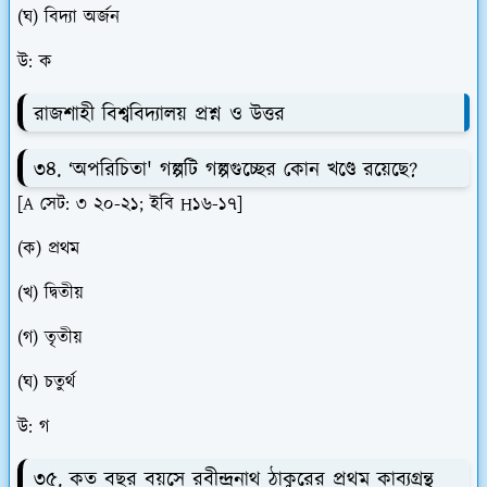
(ঘ) বিদ্যা অর্জন
উ: ক
রাজশাহী বিশ্ববিদ্যালয় প্রশ্ন ও উত্তর
৩৪. ‘অপরিচিতা' গল্পটি গল্পগুচ্ছের কোন খণ্ডে রয়েছে?
[A সেট: ৩ ২০-২১; ইবি H১৬-১৭]
(ক) প্রথম
(খ) দ্বিতীয়
(গ) তৃতীয়
(ঘ) চতুর্থ
উ: গ
৩৫. কত বছর বয়সে রবীন্দ্রনাথ ঠাকুরের প্রথম কাব্যগ্রন্থ