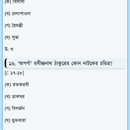
(ক) বিলাসী
(খ) দেনাপাওনা
(গ) হৈমন্তী
(ঘ) সুভা
উ: খ
১৬. 'অপর্ণা' রবীন্দ্রনাথ ঠাকুরের কোন নাটকের চরিত্র?
[C ১৭-১৮]
(ক) রক্তকরবী
(খ) ডাকঘর
(গ) বিসর্জন
(ঘ) মুক্তধারা