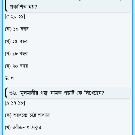
প্রকাশিত হয়?
[C ২০-২১]
(ক) ১০ বছর
(খ) ১৫ বছর
(গ) ১৮ বছর
(ঘ) ২০ বছর
উ: খ
৩৬. ‘মুলমানীর গল্প' নামক গল্পটি কে লিখেছেন?
[A ১৭-১৮]
(ক) শরৎচন্দ্র চট্টোপাধ্যায়
(খ) রবীন্দ্রনাথ ঠাকুর