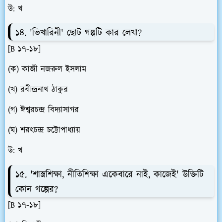
উ: খ
১৪. 'ভিখারিনী' ছোট গল্পটি কার লেখা?
[B ১৭-১৮]
(ক) কাজী নজরুল ইসলাম
(খ) রবীন্দ্রনাথ ঠাকুর
(গ) ঈশ্বরচন্দ্র বিদ্যাসাগর
(ঘ) শরৎচন্দ্র চট্টোপাধ্যায়
উ: খ
১৫. 'শাস্ত্রশিক্ষা, নীতিশিক্ষা একেবারে নাই, কাজেই' উক্তিটি
কোন গল্পের?
[B ১৭-১৮]