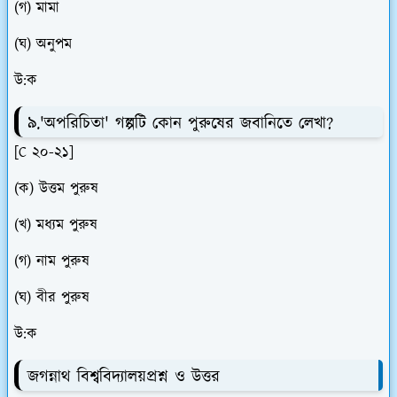
(গ) মামা
(ঘ) অনুপম
উ:ক
৯.'অপরিচিতা' গল্পটি কোন পুরুষের জবানিতে লেখা?
[C ২০-২১]
(ক) উত্তম পুরুষ
(খ) মধ্যম পুরুষ
(গ) নাম পুরুষ
(ঘ) বীর পুরুষ
উ:ক
জগন্নাথ বিশ্ববিদ্যালয়প্রশ্ন ও উত্তর