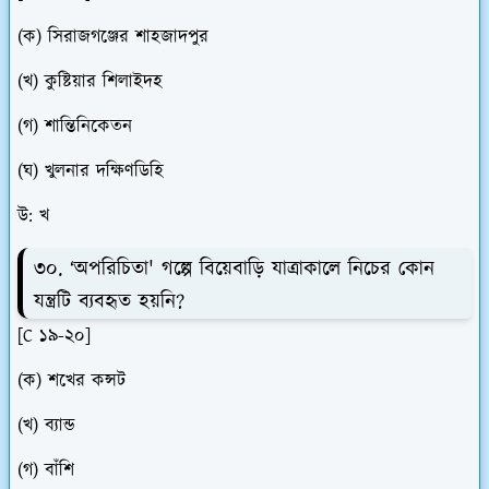
(ক) সিরাজগঞ্জের শাহজাদপুর
(খ) কুষ্টিয়ার শিলাইদহ
(গ) শান্তিনিকেতন
(ঘ) খুলনার দক্ষিণডিহি
উ: খ
৩০. ‘অপরিচিতা' গল্পে বিয়েবাড়ি যাত্রাকালে নিচের কোন
যন্ত্রটি ব্যবহৃত হয়নি?
[C ১৯-২০]
(ক) শখের কন্সট
(খ) ব্যান্ড
(গ) বাঁশি