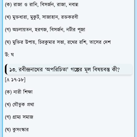
(ক) রাজা ও রানি, বিসর্জন, রাজা, নবান্ন
(খ) মুক্তধারা, মুকুট, সাজাহান, রক্তকরবী
(গ) অচলায়তন, হরগজ, বিসর্জন, নটীর পূজা
(ঘ) মুক্তির উপায়, চিরকুমার সভা, রথের রশি, তাসের দেশ
উ: ঘ
১৩. রবীন্দ্রনাথের ‘অপরিচিতা' গল্পের মূল বিষয়বস্তু কী?
[A ১৭-১৮]
(ক) নারী শিক্ষা
(খ) যৌতুক প্রথা
(গ) গ্রাম্য সমাজ
(ঘ) কুসংস্কার