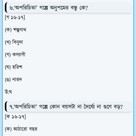
৬.‘অপরিচিতা' গল্পে অনুপমের বন্ধু কে?
[গ ১৬-১৭]
(ক) শম্ভুনাথ
(খ) বিনুদা
(গ) কল্যাণী
(ঘ) হরিশ
(ঙ) নারদ
উ:ঘ
৭.‘অপরিচিতা' গল্পে কোন বয়সটা না দৈর্ঘ্যে না গুণে বড়?
[ক ১৬-১৭]
(ক) আঠারো বছর