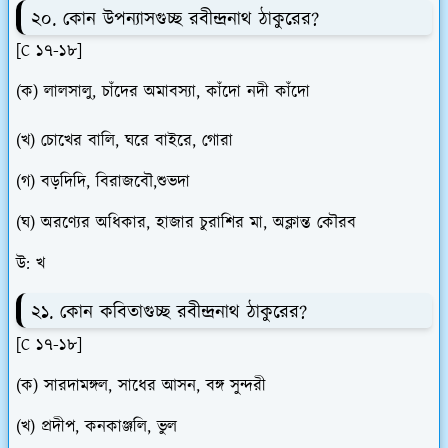
২০. কোন উপন্যাসগুচ্ছ রবীন্দ্রনাথ ঠাকুরের?
[C ১৭-১৮]
(ক) লালসালু, চাঁদের অমাবস্যা, কাঁদো নদী কাঁদো
(খ) চোখের বালি, ঘরে বাইরে, গোরা
(গ) বড়দিদি, বিরাজবৌ,শুভদা
(ঘ) অরণ্যের অধিকার, হাজার চুরাশির মা, অক্লান্ত কৌরব
উ: খ
২১. কোন কবিতাগুচ্ছ রবীন্দ্রনাথ ঠাকুরের?
[C ১৭-১৮]
(ক) সারদামঙ্গল, সাধের আসন, বঙ্গ সুন্দরী
(খ) প্রদীপ, কনকাঞ্জলি, ভুল