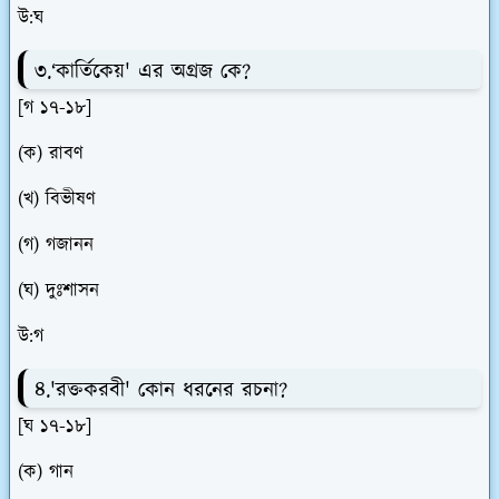
উ:ঘ
৩.‘কার্তিকেয়' এর অগ্রজ কে?
[গ ১৭-১৮]
(ক) রাবণ
(খ) বিভীষণ
(গ) গজানন
(ঘ) দুঃশাসন
উ:গ
৪.'রক্তকরবী' কোন ধরনের রচনা?
[ঘ ১৭-১৮]
(ক) গান