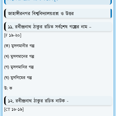
জাহাঙ্গীরনগর বিশ্ববিদ্যালয়প্রশ্ন ও উত্তর
১১. রবীন্দ্রনাথ ঠাকুর রচিত সর্বশেষ গল্পের নাম –
[F ১৯-২০]
(ক) মুসলমানীর গল্প
(খ) মুসলমানের গল্প
(গ) মুসলমানির গল্প
(ঘ) মুসলিমের গল্প
উ: ক
১২. রবীন্দ্রনাথ ঠাকুর রচিত নাটক -
[CT ১৮-১৯]