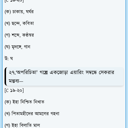
[C ১৯-২০]
(ক) চাকায়, ঘর্ঘর
(খ) ছন্দে, কবিতা
(গ) শব্দে, কণ্ঠস্বর
(ঘ) মৃদঙ্গে, গান
উ: ঘ
২৭.‘অপরিচিতা' গল্পে একজোড়া এয়ারিং সম্বন্ধে সেকরার
মন্তব্য—
[C ১৯-২০]
(ক) ইহা নিশ্চিত নিখাত
(খ) পিতামহীদের আমলের গহনা
(গ) ইহা বিলাতি মাল