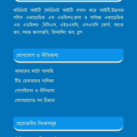
অর্ডিনেট আইটি |অর্ডিনেট আইটি প্রদান করে আইটি,উচ্চতর
গণিত একাডেমিক এন্ড এডমিশন,কলা ও বাণিজ্য একাডেমিক
এন্ড এডমিশন ,বিসিএস, এইচএসসি, এসএসসি কোর্স, ব্যাংক
জব, সমস্ত জবপ্রস্তুতি, ফ্রিল্যান্সিং জব, ব্লগ
যোগাযোগ ও নীতিমালা
আমাদের ফটো গ্যালারি
টিম মেম্বারদের তালিকা
গোপনীয়তা ও নীতিমালা
যোগাযোগের সব ঠিকানা
প্রয়োজনীয় লিংকসমূহ