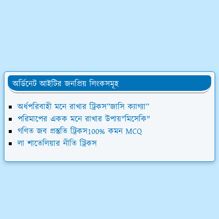
অর্ডিনেট আইটির জনপ্রিয় লিংকসমূহ
অর্ধপরিবাহী মনে রাখার ট্রিকস”জাসি ক্যাগ্যা”
পরিমাপের একক মনে রাখার উপায়"মিসেকি"
গণিত জব প্রস্তুতি ট্রিকস100% কমন MCQ
লা শাতেলিয়ার নীতি ট্রিকস