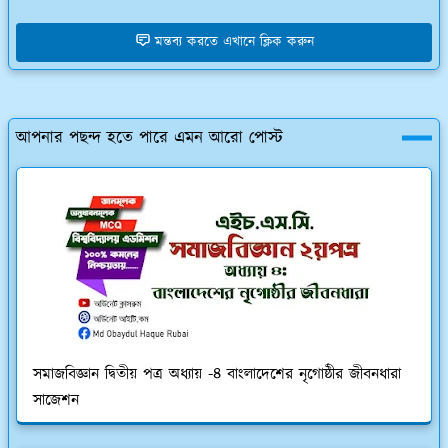
মন্তব্য করতে এখানে ক্লিক করুন
আপনার পছন্দ হতে পারে এমন আরো পোস্ট
সমাজবিজ্ঞান দ্বিতীয় পত্র অধ্যায় -৪ বাংলাদেশের নৃগোষ্ঠীর জীবনধারা
সাজেশন