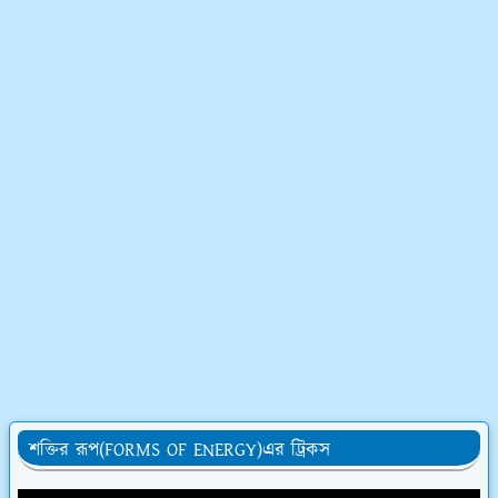
শক্তির রূপ(FORMS OF ENERGY)এর ট্রিকস