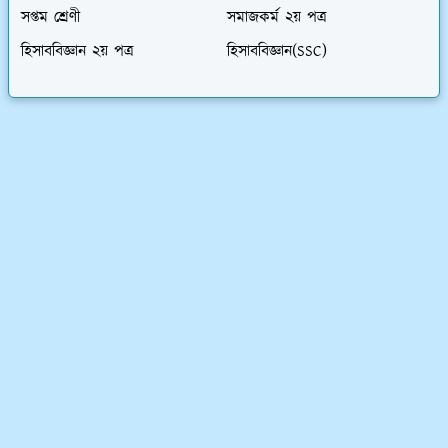
সপ্তম শ্রেণী
সমাজকর্ম ২য় পত্র
হিসাববিজ্ঞান ২য় পত্র
হিসাববিজ্ঞান(SSC)