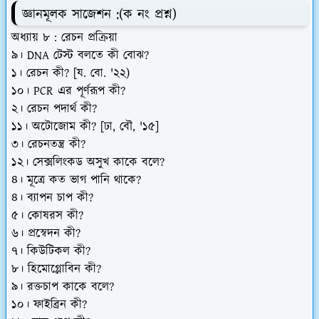
জ্ঞানমূলক সাজেশন :
(ক নং প্রশ্ন)
অধ্যায় ৮ : রেচন প্রক্রিয়া
৯। DNA টেস্ট বলতে কী বোঝ?
১। রেচন কী? [য. বো. '২২)
১০। PCR এর পূর্ণরূপ কী?
২। রেচন পদার্থ কী?
১১। অটোজোম কী? [ঢা, বৌ, '১৫]
৩। রেচনতন্ত্র কী?
১২। সেক্সলিংকড অসুখ কাকে বলে?
৪। মূত্রে কত ভাগ পানি থাকে?
৪। ব্যাপন চাপ কী?
৫। কোষরস কী?
৬। প্রস্বেদন কী?
৭। কিউটিকল কী?
৮। হিমোগ্লোবিন কী?
৯। রক্তচাপ কাকে বলে?
১০। ফাইব্রিন কী?