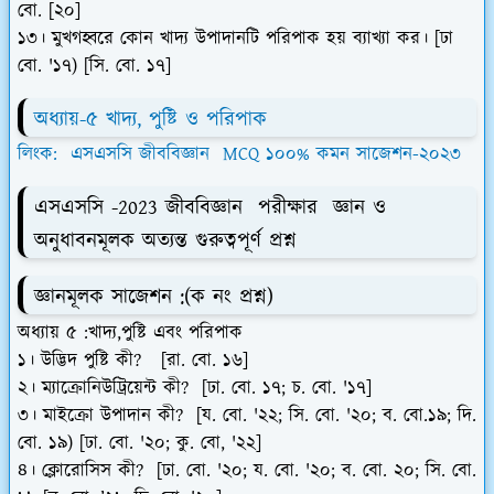
বো. [২০]
১৩। মুখগহ্বরে কোন খাদ্য উপাদানটি পরিপাক হয় ব্যাখ্যা কর। [ঢা
বো. '১৭) [সি. বো. ১৭]
অধ্যায়-৫ খাদ্য, পুষ্টি ও পরিপাক
লিংক: এসএসসি জীববিজ্ঞান MCQ ১০০% কমন সাজেশন-২০২৩
এসএসসি -2023 জীববিজ্ঞান পরীক্ষার জ্ঞান ও
অনুধাবনমূলক অত্যন্ত গুরুত্বপূর্ণ প্রশ্ন
জ্ঞানমূলক সাজেশন :
(ক নং প্রশ্ন)
অধ্যায় ৫ :খাদ্য,পুষ্টি এবং পরিপাক
১। উদ্ভিদ পুষ্টি কী? [রা. বো. ১৬]
২। ম্যাক্রোনিউট্রিয়েন্ট কী? [ঢা. বো. ১৭; চ. বো. '১৭]
৩। মাইক্রো উপাদান কী? [য. বো. '২২; সি. বো. '২০; ব. বো.১৯; দি.
বো. ১৯) [ঢা. বো. '২০; কু. বো, '২২]
৪। ক্লোরোসিস কী? [ঢা. বো. '২০; য. বো. '২০; ব. বো. ২০; সি. বো.