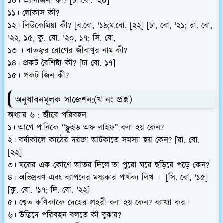
১০। অ্যানজিনা কী? [ঢা বো. '২০]
১১। লোকাস কী?
১২। লিউকেমিয়া কী? [ব.বো, '১৯;ম.বো. [২২] [ঢা, বো, '২১; রা. বো,
'২২, ১৫, কু. বো. '২০, ১৭; সি. বো,
১৩ । বাতজ্বর রোগের জীবাণুর নাম কী?
১৪। প্রকট বৈশিষ্ট্য কী? [ঢা বো. ১৭]
১৫। প্রকট জিন কী?
অনুধাবনমূলক সাজেশন:
(খ নং প্রশ্ন)
অধ্যায় ৬ : জীবে পরিবহন
১। আগে পানিকে
“ফ্লুইড অফ লাইফ”
বলা হয় কেন?
২। বর্ষাকালে কাঠের দরজা আটকাতে সমস্যা হয় কেন? [রা. বো.
[২২]
৩। ঘরের এক কোণে আতর দিলে তা পুরো ঘরে ছড়িয়ে পড়ে কেন?
৪। অভিস্রবণ এবং ব্যাপনের মধ্যকার পার্থক্য লিখ । [সি. বো, '১৫]
[কু. বো. '১৭; দি. বো. '২২]
৫। শ্বেত কণিকাকে দেহের প্রহরী বলা হয় কেন? ব্যাখ্যা কর।
৬। উদ্ভিদে পরিবহন বলতে কী বুঝায়?