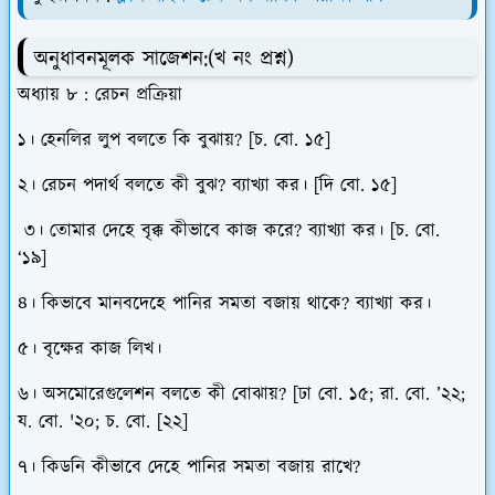
অনুধাবনমূলক সাজেশন:
(খ নং প্রশ্ন)
অধ্যায় ৮ : রেচন প্রক্রিয়া
১। হেনলির লুপ বলতে কি বুঝায়? [চ. বো. ১৫]
২। রেচন পদার্থ বলতে কী বুঝ? ব্যাখ্যা কর। [দি বো. ১৫]
৩। তোমার দেহে বৃক্ক কীভাবে কাজ করে? ব্যাখ্যা কর। [চ. বো.
‘১৯]
৪। কিভাবে মানবদেহে পানির সমতা বজায় থাকে? ব্যাখ্যা কর।
৫। বৃক্ষের কাজ লিখ।
৬। অসমোরেগুলেশন বলতে কী বোঝায়? [ঢা বো. ১৫; রা. বো. ’২২;
য. বো. '২০; চ. বো. [২২]
৭। কিডনি কীভাবে দেহে পানির সমতা বজায় রাখে?