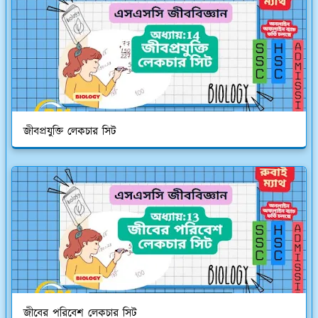
জীবপ্রযুক্তি লেকচার সিট
জীবের পরিবেশ লেকচার সিট