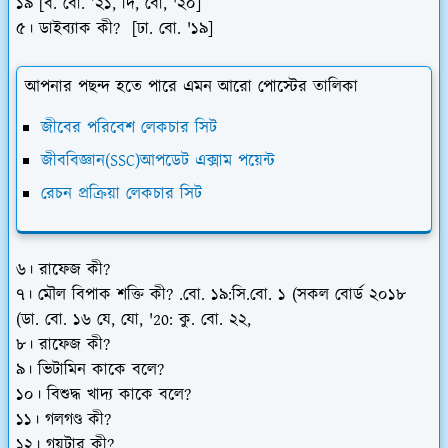
১৯ [ব. বো. ’২১, দি, বো, '২০]
৫। ডাইব্যাক কী? [ঢা. বো. '১৯]
আপনার পছন্দ হতে পারে এমন আরো পোস্টের তালিকা
জীবের পরিবেশ লেকচার সিট
জীববিজ্ঞান(SSC)আপডেট এক্সাম পয়েন্ট
রেচন প্রক্রিয়া লেকচার সিট
৬। রাফেজ কী?
৭। মৌল বিপাক শক্তি কী? .বো. ১৯:সি.বো. ১ (সকল বোর্ড ২০১৮
(ডা. বো. ১৬ যে, যো, '20: কু. বো. ২২,
৮। রাফেজ কী?
৯। ভিটামিন কাকে বলে?
১০। বিশুদ্ধ খাদ্য কাকে বলে?
১১। গলগণ্ড কী?
১২। গয়টার কী?