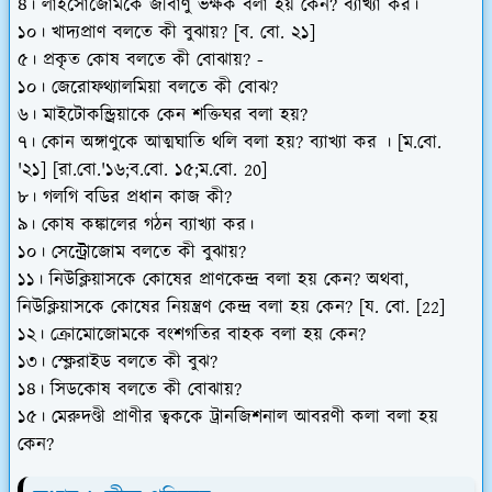
৪। লাইসোজোমকে জীবাণু ভক্ষক বলা হয় কেন? ব্যাখ্যা কর।
১০। খাদ্যপ্রাণ বলতে কী বুঝায়? [ব. বো. ২১]
৫। প্রকৃত কোষ বলতে কী বোঝায়? -
১০। জেরোফথ্যালমিয়া বলতে কী বোঝ?
৬। মাইটোকন্ড্রিয়াকে কেন শক্তিঘর বলা হয়?
৭। কোন অঙ্গাণুকে আত্মঘাতি থলি বলা হয়? ব্যাখ্যা কর । [ম.বো.
'২১] [রা.বো.'১৬;ব.বো. ১৫;ম.বো. 20]
৮। গলগি বডির প্রধান কাজ কী?
৯। কোষ কঙ্কালের গঠন ব্যাখ্যা কর।
১০। সেন্ট্রোজোম বলতে কী বুঝায়?
১১। নিউক্লিয়াসকে কোষের প্রাণকেন্দ্র বলা হয় কেন? অথবা,
নিউক্লিয়াসকে কোষের নিয়ন্ত্রণ কেন্দ্র বলা হয় কেন? [য. বো. [22]
১২। ক্রোমোজোমকে বংশগতির বাহক বলা হয় কেন?
১৩। স্ক্লেরাইড বলতে কী বুঝ?
১৪। সিডকোষ বলতে কী বোঝায়?
১৫। মেরুদণ্ডী প্রাণীর ত্বককে ট্রানজিশনাল আবরণী কলা বলা হয়
কেন?