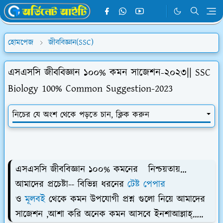
হোমপেজ
জীববিজ্ঞান(SSC)
এসএসসি জীববিজ্ঞান ১০০% কমন সাজেশন-২০২৩|| SSC
Biology 100% Common Suggestion-2023
নিচের যে অংশ থেকে পড়তে চান, ক্লিক করুন
এসএসসি জীববিজ্ঞান ১০০% কমনের নিশ্চয়তায়…
আমাদের প্রচেষ্টা-- বিভিন্ন ধরনের
টেষ্ট পেপার
ও
মূলবই
থেকে কমন উপযোগী প্রশ্ন গুলো নিয়ে আমাদের
সাজেশন ,আশা করি অনেক কমন আসবে ইনশাআল্লাহ্…..