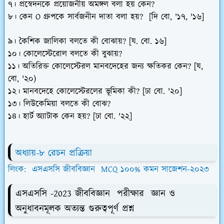
৭। প্রস্বেদনকে প্রয়োজনীয় অমঙ্গল বলা হয় কেন?
৮। কেন O গ্রুপকে সার্বজনীন দাতা বলা হয়? [দি বো, '১৭, '১৬]
৯। কৈশিক জালিকা বলতে কী বোঝায়? [য. বো. ১৬]
১০। কোলেস্টেরোল বলতে কী বুঝায়?
১১। অতিরিক্ত কোলেস্টেরল মানবদেহের জন্য ক্ষতিকর কেন? [য,
বো, '২০)
১২। মানবদেহে কোলেস্টেরলের ভূমিকা কী? [ঢা বো. '২০]
১৩। লিউকেমিয়া বলতে কী বোঝ?
১৪। হার্ট অ্যাটাক কেন হয়? [ঢা বো. '২২]
অধ্যায়-৮ রেচন প্রক্রিয়া
লিংক: এসএসসি জীববিজ্ঞান MCQ ১০০% কমন সাজেশন-২০২৩
এসএসসি -2023 জীববিজ্ঞান পরীক্ষার জ্ঞান ও
অনুধাবনমূলক অত্যন্ত গুরুত্বপূর্ণ প্রশ্ন