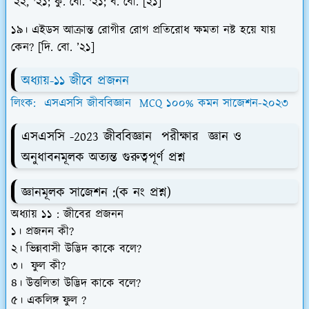
’২২, '২১; কু. বো. '২১; ব. বো. [২১]
১৯। এইডস আক্রান্ত রোগীর রোগ প্রতিরোধ ক্ষমতা নষ্ট হয়ে যায়
কেন? [দি. বো. ’২১]
অধ্যায়-১১ জীবে প্রজনন
লিংক: এসএসসি জীববিজ্ঞান MCQ ১০০% কমন সাজেশন-২০২৩
এসএসসি -2023 জীববিজ্ঞান পরীক্ষার জ্ঞান ও
অনুধাবনমূলক অত্যন্ত গুরুত্বপূর্ণ প্রশ্ন
জ্ঞানমূলক সাজেশন :
(ক নং প্রশ্ন)
অধ্যায় ১১ : জীবের প্রজনন
১। প্রজনন কী?
২। ভিন্নবাসী উদ্ভিদ কাকে বলে?
৩। ফুল কী?
৪। উত্তলিতা উদ্ভিদ কাকে বলে?
৫। একলিঙ্গ ফুল ?