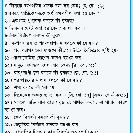
৪।জিনকে বংশগতির ধারক বলা হয় কেন? [চ. বো. ১৬]
৫।DNA রেপ্লিকেশনকে অর্ধ রক্ষণশীল বলা হয় কেন?
৬। একগুচ্ছ পুংস্তবক বলতে কী বুঝায়?
৭।ডিএনএ টেস্ট করা হয় কেন? ব্যাখ্যা কর ।
৮।লিঙ্গ নির্ধারণ বলতে কী বুঝ?
৯। স্ব-পরাগায়ন ও পর-পরাগায়ন বলতে কী বোঝায়?
১০। পর-পরাগায়নের মাধ্যমে কীভাবে উদ্ভিদ বৈচিত্র্যের সৃষ্টি হয়?
১১। থ্যালাসেমিয়া রোগের কারণ ব্যাখ্যা কর।
১২। মানুষে বর্ণান্ধতা দেখা যায় কেন? [রা. বো. '২১]
১৩। বায়ুপরাগী ফুল বলতে কী বুঝায়? [কু. বো. '১৫]
১৪। পরাগায়নের মাধ্যম বলতে কী বোঝায়?
১৫। শস্য বলতে কী বোঝায়?
১৬। নিষেকের গুরুত্ব ব্যাখ্যা কর । [সি. বো. ১৭] [সকল বোর্ড ২০১৮]
১৭। কোনো ব্যক্তি লাল আর সবুজ রং পার্থক্য করতে না পারার কারণ
ব্যাখ্যা কর।
১৮। জৈব বিবর্তন বলতে কী বুঝায়?
১৯। প্রাকৃতিক নির্বাচন মতবাদ ব্যাখ্যা কর ।
২০ । প্রজাতির টিকে থাকায় বিবর্তন গুরুত্বপূর্ণ কেন?