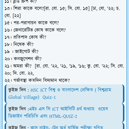
১১। ব্লাড গ্রুপ কী?
১৩। শিরা কাকে বলে?[রা. বো. ১৫; সি. বো. ১৫] [ঢা, বো, '২২; চ.
বো. [২২]
১৫। পর-পরাগায়ন কাকে বলে?
১৬। জেনারেটিভ কোষ কাকে বলে?
১৭। প্রতিপাদ কোষ কী?
১৮। নিষেক কী?
১৯ । জাইগোট কী?
২০। কনজুগেশন কী?
২১। অমরা কী? [রা. বো. '২২, '২১, '১৯, '১৬; কু. বো. '২২; সি. বো.
২০; দি. বো. ২২,
২২। গর্ভাবস্থা কতদিন বিদ্যমান থাকে?
কুইজ দিন :
HSC ICT বিশ্ব ও বাংলাদেশ প্রেক্ষিত ( বিশ্বগ্রাম
Global Village) Quiz-1
কুইজ দিন :
এইচ এস সি ICT আইসিটি ৪র্থ অধ্যায় ওয়েব
ডিজাইন পরিচিতি এবং HTML-QUIZ-2
কুইজ দিন :
ক্লাস নাইন- টেন অর্ধ বার্ষিক পরীক্ষা গণিত