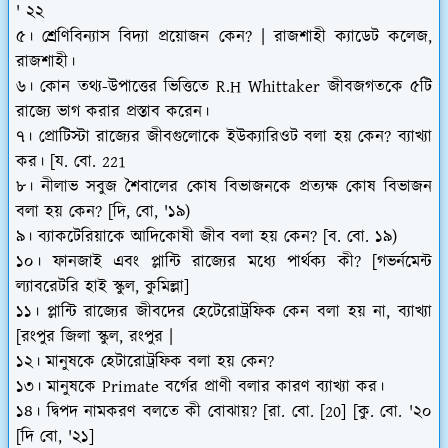
' ২২
৫। শ্রেণিবিন্যাস বিদ্যা প্রয়োজন কেন? | রাজশাহী ক্যাডেট কলেজ,
রাজশাহী।
৬। কোন তথ্য-উপাত্তের ভিত্তিতে R.H Whittaker জীবজগতকে ৫টি
রাজ্যে ভাগ করার প্রস্তাব করেন।
৭। প্রোটিস্টা রাজ্যের জীবগুলোকে ইউক্যারিওট বলা হয় কেন? ব্যাখ্যা
কর। [য. বো. 221
৮। নীলাভ সবুজ শৈবালের কোষ বিভাজনকে প্রত্যক্ষ কোষ বিভাজন
বলা হয় কেন? [দি, বো, '১৯)
৯। ব্যাকটেরিয়াকে আদিকোষী জীব বলা হয় কেন? [ব. বো. ১৯)
১০। ফানজাই এবং প্লান্টি রাজ্যের মধ্যে পার্থক্য কী? [গভর্নমেন্ট
ল্যাবরেটরি হাই স্কুল, কুমিল্লা]
১১। প্লান্টি রাজ্যের জীবদের হেটেরোট্রফিক কেন বলা হয় না, ব্যাখ্যা
[রংপুর জিলা স্কুল, রংপুর |
১২। মানুষকে হেটারোট্রফিক বলা হয় কেন?
১৩। মানুষকে Primate বর্গের প্রাণী বলার কারণ ব্যাখ্যা কর।
১৪। দ্বিপদ নামকরণ বলতে কী বোঝায়? [রা. বো. [20] [কু. বো. '২০
[দি বো, '২১]