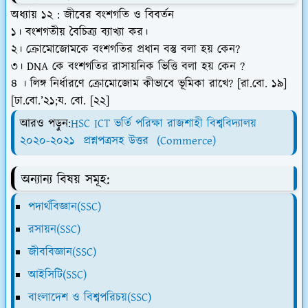
অধ্যায় ১২ : জীবের বংশগতি ও বিবর্তন
১। বংশগতীয় বৈচিত্র্য ব্যাখ্যা কর।
২। ক্রোমোজোমকে বংশগতির প্রধান বস্তু বলা হয় কেন?
৩। DNA কে বংশগতির রাসায়নিক ভিত্তি বলা হয় কেন ?
৪ । লিঙ্গ নির্ধারণে ক্রোমোজোম কীভাবে ভূমিকা রাখে? [রা.বো. ১৯]
[ঢা.বো.’২১;য. বো. [২২]
আরও পড়ুন:
HSC ICT ভর্তি পরিক্ষা রাজশাহী বিশ্ববিদ্যালয়
২০২০-২০২১ প্রশ্নপত্রসহ উত্তর (Commerce)
অন্যান্য বিষয় সমূহ:
পদার্থবিজ্ঞান(SSC)
রসায়ন(SSC)
জীববিজ্ঞান(SSC)
আইসিটি(SSC)
বাংলাদেশ ও বিশ্বপরিচয়(SSC)