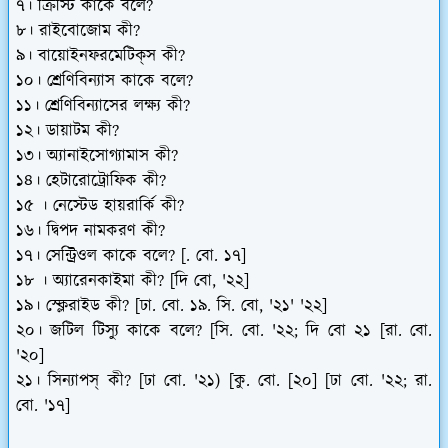
৭। ক্রিস্টি কাকে বলে?
৮। রাইবোজোম কী?
৯। বায়োইনফরমেটিক্‌স কী?
১০। শ্রেণিবিন্যাস কাকে বলে?
১১। শ্রেণিবিন্যাসের লক্ষ্য কী?
১২। ডায়াটম কী?
১৩। অ্যানাইসোগ্যামাস কী?
১৪। হেটারোট্রোফিক কী?
১৫ । নেস্টেড হায়রার্কি কী?
১৬। দ্বিপদ নামকরণ কী?
১৭। সেন্ট্রিওল কাকে বলে? [. বো. ১৭]
১৮ । অ্যারেনকাইমা কী? [দি বো, '২২]
১৯। স্ক্লেরাইড কী? [ঢা. বো. ১৯. সি. বো, '২১' '২২]
২০। জটিল টিস্যু কাকে বলে? [সি. বো. '২২; দি বো ২১ [রা. বো.
'২০]
২১। সিন্যাপস্ কী? [ঢা বো. '২১) [কু. বো. [২০] [ঢা বো. '২২; রা.
বো. '১৭]