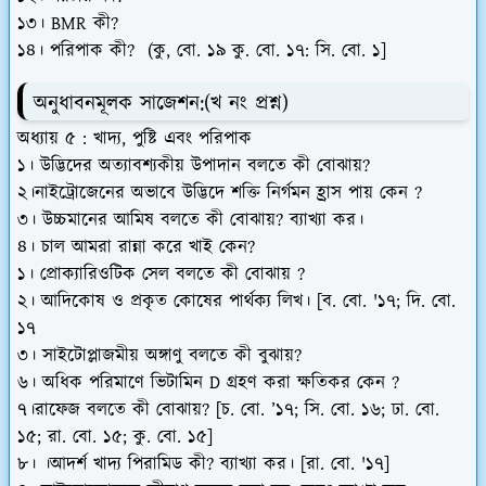
১৩। BMR কী?
১৪। পরিপাক কী? (কু, বো. ১৯ কু. বো. ১৭: সি. বো. ১]
অনুধাবনমূলক সাজেশন:
(খ নং প্রশ্ন)
অধ্যায় ৫ : খাদ্য, পুষ্টি এবং পরিপাক
১। উদ্ভিদের অত্যাবশ্যকীয় উপাদান বলতে কী বোঝায়?
২।নাইট্রোজেনের অভাবে উদ্ভিদে শক্তি নির্গমন হ্রাস পায় কেন ?
৩। উচ্চমানের আমিষ বলতে কী বোঝায়? ব্যাখ্যা কর।
৪। চাল আমরা রান্না করে খাই কেন?
১। প্রোক্যারিওটিক সেল বলতে কী বোঝায় ?
২। আদিকোষ ও প্রকৃত কোষের পার্থক্য লিখ। [ব. বো. '১৭; দি. বো.
১৭
৩। সাইটোপ্লাজমীয় অঙ্গাণু বলতে কী বুঝায়?
৬। অধিক পরিমাণে ভিটামিন D গ্রহণ করা ক্ষতিকর কেন ?
৭।রাফেজ বলতে কী বোঝায়? [চ. বো. ’১৭; সি. বো. ১৬; ঢা. বো.
১৫; রা. বো. ১৫; কু. বো. ১৫]
৮। ।আদর্শ খাদ্য পিরামিড কী? ব্যাখ্যা কর। [রা. বো. '১৭]