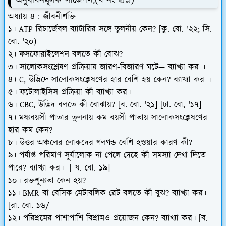
অনুধাবনমূলক সাজেশন:
(খ নং প্রশ্ন)
অধ্যায় ৪ : জীবনীশক্তি
১। ATP রিচার্জেবল ব্যাটারির সঙ্গে তুলনীয় কেন? [কু. বো. '২২; সি.
বো. '২০)
২। ফসফোরাইলেশন বলতে কী বোঝ?
৩। সালোকসংশ্লেষণ প্রক্রিয়ায় জারণ-বিজারণ ঘটে— ব্যাখ্যা কর ।
৪। C, উদ্ভিদে সালোকসংশ্লেষণের হার বেশি হয় কেন? ব্যাখ্যা কর ।
৫। ফটোলাইসিস প্রক্রিয়া কী ব্যাখ্যা কর।
৬। CBC, উদ্ভিদ বলতে কী বোঝায়? [ব. বো. '২১] [ঢা. বো, '১৭]
৭। মধ্যবয়সী পাতার তুলনায় কম বয়সী পাতায় সালোকসংশ্লেষণের
হার কম কেন?
৮। উত্তর অঞ্চলের লোকদের গলগন্ড বেশি হওয়ার কারণ কী?
৯। পর্যাপ্ত পরিমাণ সূর্যালোক না পেলে দেহে কী সমস্যা দেখা দিতে
পারে? ব্যাখ্যা কর। [ য. বো. ১৯]
১০। রক্তশূন্যতা কেন হয়?
১১। BMR বা বেসিক মেটাবলিক রেট বলতে কী বুঝ? ব্যাখ্যা কর।
[রা. বো. ১৬/
১২। পরিশ্রমের পাশাপাশি বিশ্রামও প্রয়োজন কেন? ব্যাখ্যা কর। [ব.