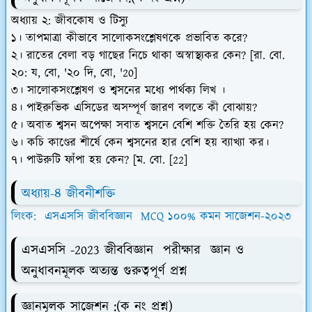
অধ্যায় ২: জীবকোষ ও টিস্যু
১। তাপমাত্রা কীভাবে সালোকসংশ্লেষণকে প্রভাবিত করে?
২। রাতের বেলা বড় গাছের নিচে থাকা অস্বাস্থ্যকর কেন? [রা. বো.
২০: য, বো, '২০ দি, বো, '20]
৩। সালোকসংশ্লেষণ ও শ্বসনের মধ্যে পার্থক্য লিখ ।
৪। পাইরুভিক এসিডের অসম্পূর্ণ জারণ বলতে কী বোঝায়?
৫। অবাত শ্বসন অপেক্ষা সবাত শ্বসনে বেশি শক্তি তৈরি হয় কেন?
৬। কচি কাণ্ডের শীর্ষে কেন শ্বসনের হার বেশি হয় ব্যাখ্যা কর।
৭। পাউরুটি ফাঁপা হয় কেন? [ম. বো. [22]
অধ্যায়-৪ জীবনীশক্তি
লিংক: এসএসসি জীববিজ্ঞান MCQ ১০০% কমন সাজেশন-২০২৩
এসএসসি -2023 জীববিজ্ঞান পরীক্ষার জ্ঞান ও
অনুধাবনমূলক অত্যন্ত গুরুত্বপূর্ণ প্রশ্ন
জ্ঞানমূলক সাজেশন :
(ক নং প্রশ্ন)