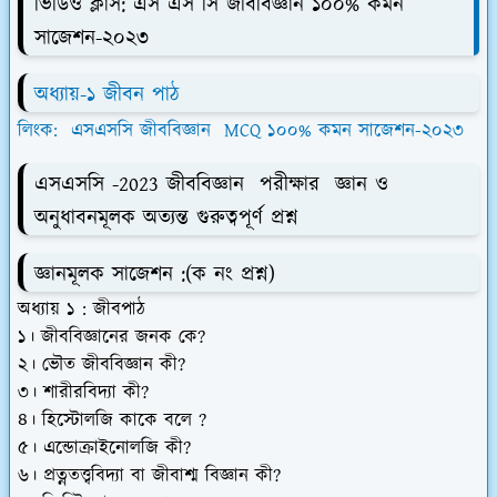
ভিডিও ক্লাস: এস এস সি জীববিজ্ঞান ১০০% কমন
সাজেশন-২০২৩
অধ্যায়-১ জীবন পাঠ
লিংক: এসএসসি জীববিজ্ঞান MCQ ১০০% কমন সাজেশন-২০২৩
এসএসসি -2023 জীববিজ্ঞান পরীক্ষার জ্ঞান ও
অনুধাবনমূলক অত্যন্ত গুরুত্বপূর্ণ প্রশ্ন
জ্ঞানমূলক সাজেশন :
(ক নং প্রশ্ন)
অধ্যায় ১ : জীবপাঠ
১। জীববিজ্ঞানের জনক কে?
২। ভৌত জীববিজ্ঞান কী?
৩। শারীরবিদ্যা কী?
৪। হিস্টোলজি কাকে বলে ?
৫। এন্ডোক্রাইনোলজি কী?
৬। প্রত্নতত্ত্ববিদ্যা বা জীবাশ্ম বিজ্ঞান কী?