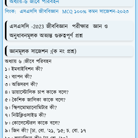
অধ্যায়-৬ জীবে পরিবহন
লিংক: এসএসসি জীববিজ্ঞান MCQ ১০০% কমন সাজেশন-২০২৩
এসএসসি -2023 জীববিজ্ঞান পরীক্ষার জ্ঞান ও
অনুধাবনমূলক অত্যন্ত গুরুত্বপূর্ণ প্রশ্ন
জ্ঞানমূলক সাজেশন :
(ক নং প্রশ্ন)
অধ্যায় ৬ :জীবে পরিবহন
১। ইমবাইবিশন কী?
২। ব্যাপন কী?
৩। অভিসরণ কী?
৪। ডায়াস্টোলিক চাপ কাকে বলে?
৫। কৈশিক জালিকা কাকে বলে?
৬। স্ফিগমোম্যানোমিটার কী?
৭। নিউক্লিওসাইড কী?
৮। কোলেস্টেরল কাকে বলে?
৯। জিন কী? [ঢা. বো. '২১, '১৫; চ. বো. ১৭