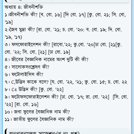
অধ্যায় ৪: জীবনীশক্তি
১।জীবনীশক্তি কী? [ব. বো. ১৬] [দি বো. ১৭] [কু. বো. ২১; সি. বো,
'১৯]
২।জৈব মুদ্রা কী? [রা. বো. ’২১; চ. বো. '২০: ব. বো. ১৯; দি. বো.
'১৯, '১৭)
৩। ফসফোরাইলেশন কী? [রাবো.’২২; কু.বো. '২০[ঢা বো. [২১[কু.
বো. ’২২; সি. বো. [২১] [ঢা বো. ১৯]
৪। জীবের বৈজ্ঞানিক নামের অংশ দুটি কী কী?
৫। সালোকসংশ্লেষণ কী?
৬। ফটোলাইসিস কী?
৭। C,উদ্ভিদ কাকে বলে? [য. বো. ’২২, '২১; কু. বো. ১৫; চ. বো. ২২
৮। C4 উদ্ভিদ কী? [কু. বো. '২২]
৯। ফটোফসফোরাইলেশন কী? [ঢা. বো. ’১৭; রা. বো. '২২] [সি. বো.
'২২] [রা. বো. ১৬]
১০। জবা ফুলের বৈজ্ঞানিক নাম কী?
১১। জাতীয় ফুলের বৈজ্ঞানিক নাম কী?