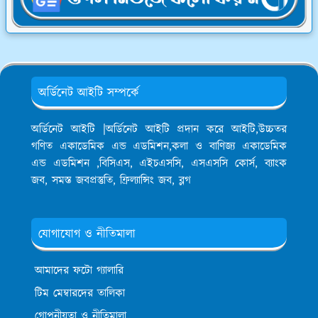
অর্ডিনেট আইটি সম্পর্কে
অর্ডিনেট আইটি |অর্ডিনেট আইটি প্রদান করে আইটি,উচ্চতর
গণিত একাডেমিক এন্ড এডমিশন,কলা ও বাণিজ্য একাডেমিক
এন্ড এডমিশন ,বিসিএস, এইচএসসি, এসএসসি কোর্স, ব্যাংক
জব, সমস্ত জবপ্রস্তুতি, ফ্রিল্যান্সিং জব, ব্লগ
যোগাযোগ ও নীতিমালা
আমাদের ফটো গ্যালারি
টিম মেম্বারদের তালিকা
গোপনীয়তা ও নীতিমালা