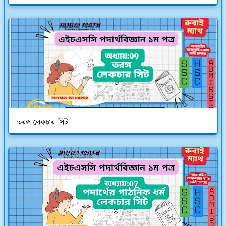
তরঙ্গ লেকচার সিট