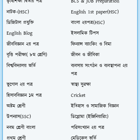
কৃষিশিক্ষা দ্বিতীয় পত্র
BCS & JOB Preparation
নাটক-(HSC)
English 1st paper(HSC)
ডিজিটাল প্রযুক্তি
বাংলা ২য়পত্র(HSC)
English Blog
ইসলামিক টিপস
জীববিজ্ঞান ২য় পত্র
ফিন্যান্স ব্যাংকিং ও বিমা
বৃত্তি পরীক্ষা( ৮ম শ্রেণি)
জীবন ও জীবিকা
বিশ্ববিদ্যালয় ভর্তি
ব্যবসায় সংগঠন ও ব্যবস্থাপনা ২য়
পত্র
ভূগোল ২য় পত্র
স্বাস্থ্য সুরক্ষা
হিসাববিজ্ঞান ১ম পত্র
Cricket
অষ্টম শ্রেণী
ইতিহাস ও সামাজিক বিজ্ঞান
উপন্যাস(SSC)
ডিপ্লোমা (ইঞ্জিনিয়ারিং)
নবম শ্রেণী বাংলা
পরিসংখ্যান ২য় পত্র
প্রথম শ্রেণী
মেডিকেল ভর্তি