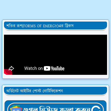
শক্তির রূপ(FORMS OF ENERGY)এর ট্রিকস
অর্ডিনেট আইটির পোস্ট নোটিফিকেশন