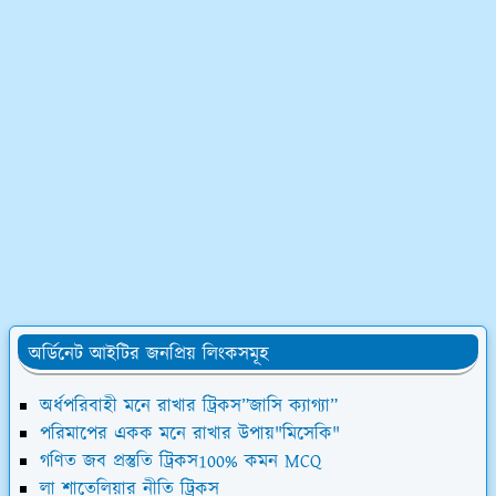
অর্ডিনেট আইটির জনপ্রিয় লিংকসমূহ
অর্ধপরিবাহী মনে রাখার ট্রিকস”জাসি ক্যাগ্যা”
পরিমাপের একক মনে রাখার উপায়"মিসেকি"
গণিত জব প্রস্তুতি ট্রিকস100% কমন MCQ
লা শাতেলিয়ার নীতি ট্রিকস