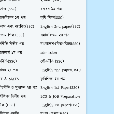
ডুকেশন নিউজ
ইতিহাস (SSC)
ূগোল (SSC)
রসায়ন ১ম পত্র
াজবিজ্ঞান ১ম পত্র
কৃষি শিক্ষা(SSC)
নান্স এবং ব্যাংকিং(SSC)
English 2nd paper(SSC)
লাম শিক্ষা(SSC)
সমাজবিজ্ঞান ২য় পত্র
্থনীতি দ্বিতীয় পত্র
বাংলাদেশওবিশ্বপরিচয়(SSC)
াজকর্ম ১ম পত্র
admission
্থনীতি(SSC)
পৌরনীতি (SSC)
ায়ন ২য় পত্র
English 2nd paper(HSC)
HT & MATS
কৃষিশিক্ষা ১ম পত্র
ৌরনীতি ও সুশাসন ২য় পত্র
English 1st Paper(SSC)
ষিশিক্ষা দ্বিতীয় পত্র
BCS & JOB Preparation
াটক-(HSC)
English 1st paper(HSC)