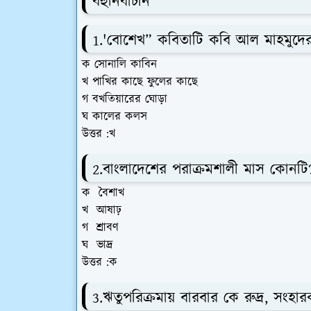
বহুনির্বাচনি
1.'বোশেখ” কবিতাটি কবি আল মাহমুদে
ক সোনালি কাবিন
খ পাখির কাছে ফুলের কাছে
গ বখতিয়ারের ঘোড়া
ঘ কালের কলস
উত্তর :খ
2.বাংলাদেশের পরাক্রমশালী মাস কোনটি
ক বৈশাখ
খ আষাঢ়
গ শ্রাবণ
ঘ ভাদ্র
উত্তর :ক
3.ঋতুপরিক্রমায় বারবার কে রুদ্র, সংহার