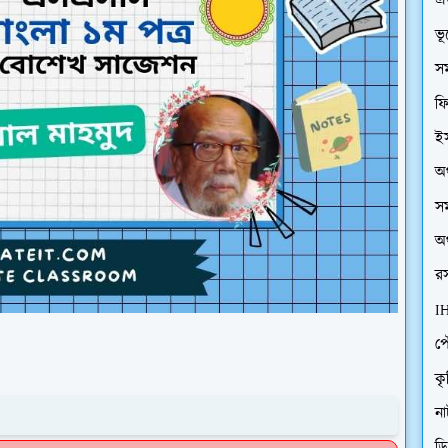
এ
ভ
সম
ফি
ইস
অর
সম
অর
রস
I
প
কৃ
ন