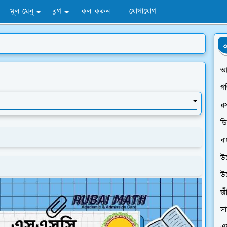
মূল মেনু
ব্লগ
কল করুন
যোগাযোগ
অ
আ
গ
র
ডি
বা
উ
উ
জী
সা