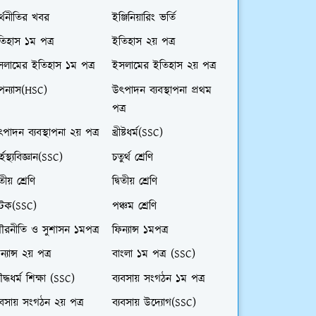
্থনীতির খবর
ইঞ্জিনিয়ারিং ভর্তি
িহাস ১ম পত্র
ইতিহাস ২য় পত্র
সলামের ইতিহাস ১ম পত্র
ইসলামের ইতিহাস ২য় পত্র
পন্যাস(HSC)
উৎপাদন ব্যবস্থাপনা প্রথম
পত্র
পাদন ব্যবস্থাপনা ২য় পত্র
খ্রীষ্টধর্ম(SSC)
র্হস্থ্যবিজ্ঞান(SSC)
চতুর্থ শ্রেণি
তীয় শ্রেণি
দ্বিতীয় শ্রেণি
াটক(SSC)
পঞ্চম শ্রেণি
ৌরনীতি ও সুশাসন ১মপত্র
ফিন্যান্স ১মপত্র
ন্যান্স ২য় পত্র
বাংলা ১ম পত্র (SSC)
দ্ধধর্ম শিক্ষা (SSC)
ব্যবসায় সংগঠন ১ম পত্র
যবসায় সংগঠন ২য় পত্র
ব্যবসায় উদ্যোগ(SSC)