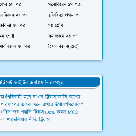
গোল ১ম পত্র
মনোবিজ্ঞান ১ম পত্র
োবিজ্ঞান ২য় পত্র
যুক্তিবিদ্যা প্রথম পত্র
ক্তিবিদ্যা ২য় পত্র
ষষ্ঠ শ্রেণি
্তম শ্রেণী
সমাজকর্ম ২য় পত্র
সাববিজ্ঞান ২য় পত্র
হিসাববিজ্ঞান(SSC)
র্ডিনেট আইটির জনপ্রিয় লিংকসমূহ
অর্ধপরিবাহী মনে রাখার ট্রিকস”জাসি ক্যাগ্যা”
পরিমাপের একক মনে রাখার উপায়"মিসেকি"
গণিত জব প্রস্তুতি ট্রিকস100% কমন MCQ
লা শাতেলিয়ার নীতি ট্রিকস