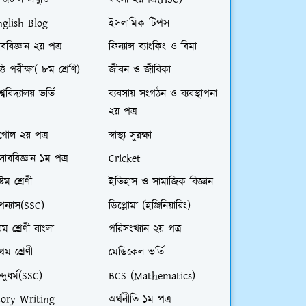
জিটাল প্রযুক্তি
বাংলা ২য়পত্র(HSC)
nglish Blog
ইসলামিক টিপস
ববিজ্ঞান ২য় পত্র
ফিন্যান্স ব্যাংকিং ও বিমা
ত্তি পরীক্ষা( ৮ম শ্রেণি)
জীবন ও জীবিকা
শ্ববিদ্যালয় ভর্তি
ব্যবসায় সংগঠন ও ব্যবস্থাপনা
২য় পত্র
গোল ২য় পত্র
স্বাস্থ্য সুরক্ষা
সাববিজ্ঞান ১ম পত্র
Cricket
্টম শ্রেণী
ইতিহাস ও সামাজিক বিজ্ঞান
ন্যাস(SSC)
ডিপ্লোমা (ইঞ্জিনিয়ারিং)
ম শ্রেণী বাংলা
পরিসংখ্যান ২য় পত্র
রথম শ্রেণী
মেডিকেল ভর্তি
ন্দুধর্ম(SSC)
BCS (Mathematics)
tory Writing
অর্থনীতি ১ম পত্র