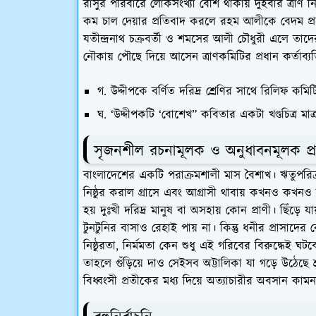
রাসুর পরিবারে লোকসংখ্যা বেশি থাকায় দুইবার ত্রাণ ন
কম চাল দেয়ার প্রতিবাদ করলে রহম আলীকে বেদম প্র
যতীন্দ্রনাথ চক্রবর্তী ও শমসের আলী চৌধুরী এলে তাদ
নৌকায় পৌছে দিয়ে আসেন ত্রাণকমিটির প্রধান কর্তাব্যক্
গ. উদ্দীপকে বর্ণিত দরিদ্র শ্রেণির সাথে রিলিফ কম
ঘ. ‘উদ্দীপকটি ‘বোশেখ” কবিতার একটা খণ্ডচিত্র মাত্র,
সৃজনশীল রচনামূলক ও অনুধাবনমূলক প্রশ
বাংলাদেশের একটি পরাক্রমশালী মাস বৈশাখ। ঋতুপরিক্র
নিষ্ঠুর করাল গ্রাসে এবং আগ্রাসী থাবায় কখনও কখনও
হয় দুঃখী দরিদ্র মানুষ বা অসহায় কোন প্রাণী। ছিঁড়ে য
টুনটুনির বাসাও রেহাই পায় না। কিন্তু ধনীর প্রাসাদ
নিষ্ঠুরতা, নির্মমতা কেন শুধু এই গরিবের বিরুদ্ধেই
তাহলে গুঁড়িয়ে দাও সেইসব অট্টালিকা যা গড়ে উঠে
বিধ্বংসী প্রতীকের মধ্য দিয়ে অত্যাচারীর অবসান কা