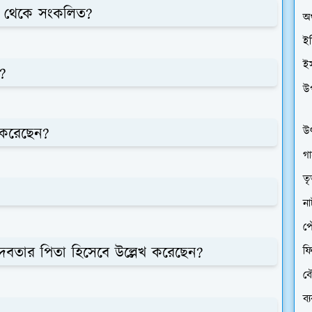
রন্থ থেকে সংকলিত?
অর
ইত
ই
়?
উ
ন করেছেন?
উৎ
গা
তৃ
ন
প
দেবতার পিতা হিসেবে উল্লেখ করেছেন?
ফি
বৌ
ব্