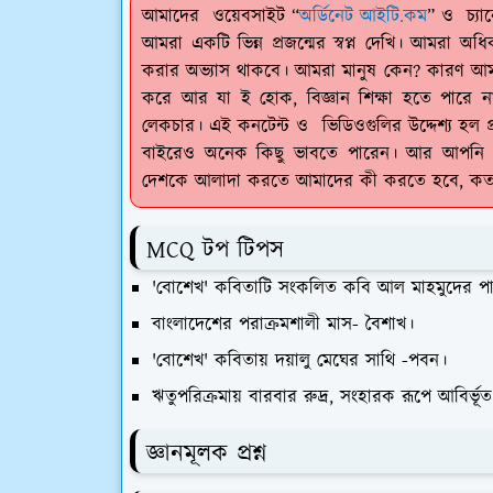
আমাদের ওয়েবসাইট “
অর্ডিনেট আইটি.কম
” ও চ্যা
আমরা একটি ভিন্ন প্রজন্মের স্বপ্ন দেখি। আমরা অধি
করার অভ্যাস থাকবে। আমরা মানুষ কেন? কারণ আমরা চ
করে আর যা ই হোক, বিজ্ঞান শিক্ষা হতে পারে ন
লেকচার। এই কনটেন্ট ও ভিডিওগুলির উদ্দেশ্য হল প
বাইরেও অনেক কিছু ভাবতে পারেন। আর আপনি য
দেশকে আলাদা করতে আমাদের কী করতে হবে, কতদ
MCQ টপ টিপস
'বোশেখ' কবিতাটি সংকলিত কবি আল মাহমুদের পা
বাংলাদেশের পরাক্রমশালী মাস- বৈশাখ।
'বোশেখ' কবিতায় দয়ালু মেঘের সাথি -পবন।
ঋতুপরিক্রমায় বারবার রুদ্র, সংহারক রূপে আবির্ভূ
জ্ঞানমূলক প্রশ্ন