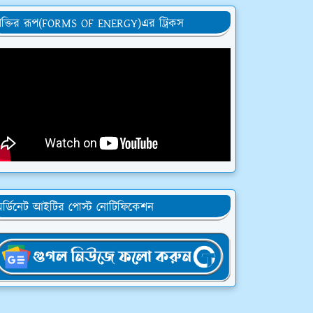
ক্তির রূপ(FORMS OF ENERGY)এর ট্রিকস
র্ডিনেট আইটির পোস্ট নোটিফিকেশন