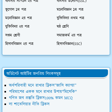
ব্যবসায় সংগঠন ২য় পত্র
ব্যবসায় উদ্যোগ(SSC)
ভূগোল ১ম পত্র
মনোবিজ্ঞান ১ম পত্র
মনোবিজ্ঞান ২য় পত্র
যুক্তিবিদ্যা প্রথম পত্র
যুক্তিবিদ্যা ২য় পত্র
ষষ্ঠ শ্রেণি
সপ্তম শ্রেণী
সমাজকর্ম ২য় পত্র
হিসাববিজ্ঞান ২য় পত্র
হিসাববিজ্ঞান(SSC)
অর্ডিনেট আইটির জনপ্রিয় লিংকসমূহ
অর্ধপরিবাহী মনে রাখার ট্রিকস”জাসি ক্যাগ্যা”
পরিমাপের একক মনে রাখার উপায়"মিসেকি"
গণিত জব প্রস্তুতি ট্রিকস100% কমন MCQ
লা শাতেলিয়ার নীতি ট্রিকস