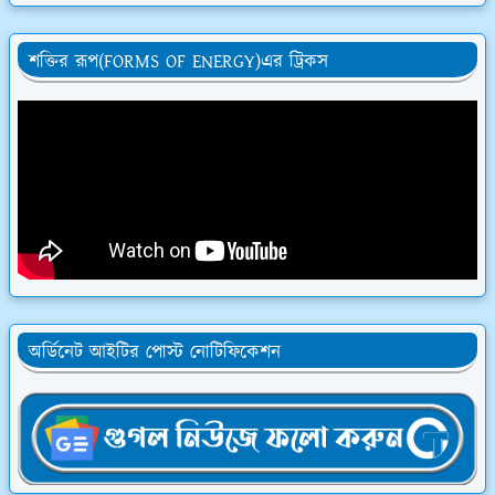
শক্তির রূপ(FORMS OF ENERGY)এর ট্রিকস
অর্ডিনেট আইটির পোস্ট নোটিফিকেশন