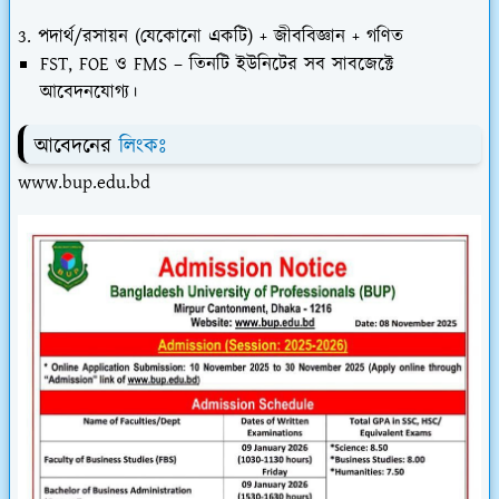
3. পদার্থ/রসায়ন (যেকোনো একটি) + জীববিজ্ঞান + গণিত
FST, FOE ও FMS – তিনটি ইউনিটের সব সাবজেক্টে
আবেদনযোগ্য।
আবেদনের
লিংকঃ
www.bup.edu.bd