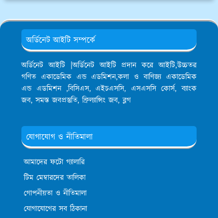
অর্ডিনেট আইটি সম্পর্কে
অর্ডিনেট আইটি |অর্ডিনেট আইটি প্রদান করে আইটি,উচ্চতর
গণিত একাডেমিক এন্ড এডমিশন,কলা ও বাণিজ্য একাডেমিক
এন্ড এডমিশন ,বিসিএস, এইচএসসি, এসএসসি কোর্স, ব্যাংক
জব, সমস্ত জবপ্রস্তুতি, ফ্রিল্যান্সিং জব, ব্লগ
যোগাযোগ ও নীতিমালা
আমাদের ফটো গ্যালারি
টিম মেম্বারদের তালিকা
গোপনীয়তা ও নীতিমালা
যোগাযোগের সব ঠিকানা