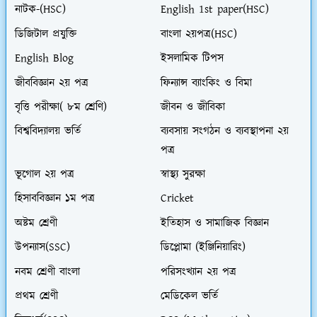
নাটক-(HSC)
English 1st paper(HSC)
ডিজিটাল প্রযুক্তি
বাংলা ২য়পত্র(HSC)
English Blog
ইসলামিক টিপস
জীববিজ্ঞান ২য় পত্র
ফিন্যান্স ব্যাংকিং ও বিমা
বৃত্তি পরীক্ষা( ৮ম শ্রেণি)
জীবন ও জীবিকা
বিশ্ববিদ্যালয় ভর্তি
ব্যবসায় সংগঠন ও ব্যবস্থাপনা ২য়
পত্র
ভূগোল ২য় পত্র
স্বাস্থ্য সুরক্ষা
হিসাববিজ্ঞান ১ম পত্র
Cricket
অষ্টম শ্রেণী
ইতিহাস ও সামাজিক বিজ্ঞান
উপন্যাস(SSC)
ডিপ্লোমা (ইঞ্জিনিয়ারিং)
নবম শ্রেণী বাংলা
পরিসংখ্যান ২য় পত্র
প্রথম শ্রেণী
মেডিকেল ভর্তি