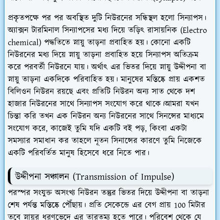
প্রকৃতপক্ষে পর পর অবস্থিত দুটি নিউরনের সন্ধিস্থল হলো সিন্যাপস।
অ্যাক্সন টারমিনাল সিন্যাপসের মধ্য দিয়ে তড়িৎ রাসায়নিক (Electro
chemical) পদ্ধতিতে স্নায়ু তাড়না প্রবাহিত হয়। কোনো একটি
নিউরনের মধ্য দিয়ে স্নায়ু তাড়না প্রবাহিত হয়ে সিন্যাপস অতিক্রম
করে পরবর্তী নিউরনে যায়। অর্থাৎ এর ভিতর দিয়ে স্নায়ু উদ্দীপনা বা
স্নায়ু তাড়না একদিকে পরিবাহিত হয়। মানুষের মস্তিষ্কে প্রায় একশত
বিলিওন নিউরন রয়ছে এবং প্রতিটি নিউরন অন্য সাত থেকে দশ
হাজার নিউরনের সাথে সিন্যাপস সংযোগ করে থাকে।আমরা যখন
চিন্তা করি তখন এক নিউরন অন্য নিউরনের সাথে সিনন্সের মাধ্যমে
সংযোগ করে, কাজেই তুমি যদি একটি বই পড়, কিংবা একটা
সমস্যার সমাধান কর তাহলে নূতন সিনান্সের কারণে তুমি নিজেকে
একটি পরিবর্তিত মানুষ হিসেবে ধরে নিতে পার।
উদ্দীপনা সঞ্চালন (Transmission of Impulse)
পরস্পর সংযুক্ত অসংখ্য নিউরন তন্তুর ভিতর দিয়ে উদ্দীপনা বা তাড়না
শেষ পর্যন্ত মস্তিষ্কে পৌঁছায়। প্রতি সেকেন্ডে এর বেগ প্রায় 100 মিটার
তবে স্নায়ুর ধরণভেদে এর তারতম্য হতে পারে। পরিবেশ থেকে যে