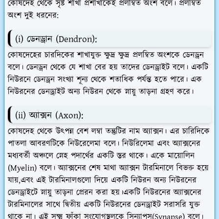
কোষদেহ থেকে সৃষ্ট শাখা প্রশাখাকেই প্রলম্বিত অংশ বলে। প্রলম্বিত
অংশ দুই ধরনের:
(i) ডেনড্রান (Dendron):
কোষদেহের চারদিকের শাখাযুক্ত ক্ষুদ্র ক্ষুদ্র প্রলম্বিত অংশকে ডেনড্রন
বলে। ডেনড্রন থেকে যে শাখা বের হয় তাদের ডেনড্রাইট বলে।
একটি
নিউরনে ডেনড্রন সংখ্যা শূন্য থেকে শতাধিক পর্যন্ত হতে পারে। এক
নিউরনের ডেনড্রাইট অন্য নিউরন থেকে স্নায়ু তাড়না গ্রহণ করে।
(ii) অ্যাক্সন (Axon):
কোষদেহ থেকে উৎপন্ন বেশ লম্বা তন্তুটির নাম অ্যাক্সন। এর চারিদিকে
পাতলা আবরণটিকে নিউরেলেমা বলে। নিউরিলেমা এবং অ্যাক্সনের
মধ্যবর্তী অঞ্চলে স্নেহ পদার্থের একটি স্তর থাকে। একে মায়োলিন
(Myelin) বলে। অ্যাক্সনের শেষ মাথা অ্যাক্সন টারমিনালে বিভক্ত হয়ে
যায়,এবং এই টারমিনালগুলো দিয়ে একটি নিউরন অন্য নিউরনের
ডেনড্রাইটে স্নায়ু তাড়না প্রেরন করা হয়।
একটি নিউরনের অ্যাক্সনের
টারমিনালের সাথে দ্বিতীয় একটি নিউরনের ডেনড্রাইট সরাসরি যুক্ত
থাকে না। এই সুক্ষ্ম ফাঁকা সংযোগস্থলকে সিন্যাপস(Synapse) বলে।