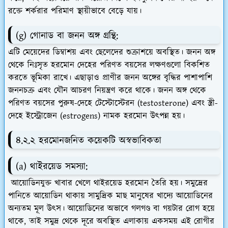
রক্তে শর্করার পরিমাণ স্থায়ীভাবে বেড়ে যায়।
(g) গোনাড বা জনন অঙ্গ গ্রন্থি:
এটি মেয়েদের ডিম্বাশয় এবং ছেলেদের শুক্রাশয়ে অবস্থিত। জনন অঙ্গ
থেকে নিঃসৃত হরমোন দেহের পরিণত বয়সের লক্ষণগুলো বিকশিত
করতে ভূমিকা রাখে। এছাড়াও প্রাণীর জনন অঙ্গের বৃদ্ধির পাশাপাশি
জননচক্র এবং যৌন আচরণ নিয়ন্ত্রণ করে থাকে। জনন অঙ্গ থেকে
পরিণত বয়সের পুরুষ-দেহে টেস্টোস্টেরন (testosterone) এবং স্ত্রী-
দেহে ইস্ট্রোজেন (estrogens) নামক হরমোন উৎপন্ন হয়।
৪.২.২ হরমোনজনিত কয়েকটি অস্বভাবিকতা
(a) থাইরয়েড সমস্যা:
আয়োডিনযুক্ত খাবার খেলে থাইরয়েড হরমোন তৈরি হয়। সমুদ্রের
পানিতে আয়োডিন থাকায় সামুদ্রিক মাছ মানুষের খাদ্যে আয়োডিনের
অন্যতম মূল উৎস। আয়োডিনের অভাবে গলগণ্ড বা গয়টার রোগ হয়ে
থাকে, তাই সমুদ্র থেকে দূরে অবস্থিত এলাকায় একসময় এই রোগীর