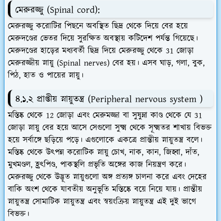
মেরুরজ্জু (Spinal cord):
মেরুরজ্জু করোটির পিছনে অবস্থিত ছিদ্র থেকে দিয়ে বের হয়ে
মেরুদণ্ডের ভেতর দিয়ে সুরক্ষিত অবস্থায় কটিদেশ পর্যন্ত গিয়েছে।
মেরুদণ্ডের হাড়ের মধ্যবর্তী ছিদ্র দিয়ে মেরুরজ্জু থেকে 31 জোড়া
মেরুরজ্জীয় স্নায়ু (Spinal nerves) বের হয়। এসব ঘাড়, গলা, বুক,
পিঠ, হাত ও পায়ের স্নায়ু।
৪.১.২ প্রাপ্তীয় স্নায়ুতন্ত্র (Peripheral nervous system )
মস্তিষ্ক থেকে 12 জোড়া এবং মেরুমজ্জা বা সুষুম্না কাণ্ড থেকে যে 31
জোড়া স্নায়ু বের হয়ে আসে সেগুলো সুক্ষ্ম থেকে সূক্ষ্মতর শাখায় বিভক্ত
হয়ে সর্বাঙ্গে ছড়িয়ে পড়ে। এগুলোকে একত্রে প্রান্তীয় স্নায়ুতন্ত্র বলে।
মস্তিষ্ক থেকে উৎপন্ন করোটিক স্নায়ু চোখ, নাক, কান, জিহ্বা, দাঁত,
মুখমণ্ডল, হ্রৎপিণ্ড, পাকস্থলি প্রভৃতি অঙ্গের কাজ নিয়ন্ত্রণ করে।
মেরুরজ্জু থেকে উদ্ভূত স্নায়ুগুলো অঙ্গ প্রত্যঙ্গ চালনা করে এবং দেহের
বাকি অংশ থেকে যাবতীয় অনুভূতি মস্তিষ্কে বয়ে নিয়ে যায়। প্রান্তীয়
স্নায়ুতন্ত্র সোমাটিক স্নায়ুতন্ত্র এবং স্বয়ংক্রিয় স্নায়ুতন্ত্র এই দুই ভাগে
বিভক্ত।