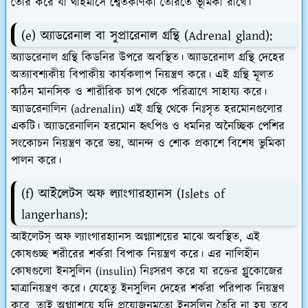
তৈরি করে যা থাইমাসে শ্বেতকণিকা তৈরিতে ভূমিকা রাখে।
(e) অ্যাডরেনাল বা সুপ্রারেনাল গ্রন্থি (Adrenal gland):
অ্যাডরেনাল গ্রন্থি কিডনির উপরে অবস্থিত। অ্যাডরেনাল গ্রন্থি দেহের
অত্যাবশ্যকীয় বিপাকীয় কার্যকলাপ নিয়ন্ত্রণ করে। এই গ্রন্থি মূলত
কঠিন মানসিক ও শারীরিক চাপ থেকে পরিত্রাণে সাহায্য করে।
অ্যাডরেনালিন (adrenalin) এই গ্রন্থি থেকে নিঃসৃত হরমোনগুলোর
একটি। অ্যাডরেনালিন হরমোন হৃৎপিণ্ড ও ধমনির অনৈচ্ছিক পেশির
সংকোচন নিয়ন্ত্রণ করে ভয়, আনন্দ ও শোক প্রকাশে বিশেষ ভুমিকা
পালন করে।
(f) আইলেটস অফ ল্যাংগারহ্যানস (Islets of
langerhans):
আইলেটস্ অফ ল্যাংগারহ্যানস অগ্ন্যাশয়ের মাঝে অবস্থিত, এই
কোষগুচ্ছ শরীরের শর্করা বিপাক নিয়ন্ত্রণ করে। এর নালিহীন
কোষগুলো ইনসুলিন (insulin) নিঃসরণ করে যা রক্তের গ্লুকোজের
মাত্রানিয়ন্ত্রণ করে। যেহেতু ইনসুলিন দেহের শর্করা পরিপাক নিয়ন্ত্রণ
করে, তাই অগ্ন্যাশয়ে যদি প্রয়োজনমতো ইনসুলিন তৈরি না হয় তবে