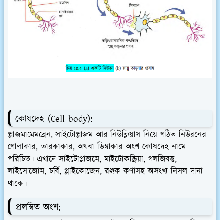
কোষদেহ (Cell body):
প্লাজমামেমব্রেন, সাইটোপ্লাজম আর নিউক্লিয়াস নিয়ে গঠিত নিউরনের
গোলাকার, তারকাকার, অথবা ডিম্বাকার অংশ কোষদেহ নামে
পরিচিত। এখানে সাইটোপ্লাজমে, মাইটোকন্ড্রিয়া, গলজিবস্তু,
লাইসোজোম, চর্বি, গ্লাইকোজেন, রঞ্জক কণাসহ অসংখ্য নিসল দানা
থাকে।
প্রলম্বিত অংশ: