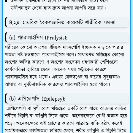
উদ্দীপনা পেশিতে পৌঁছালে পেশির সংকোচন ঘটে। ফলে
উদ্দীপনাস্থল থেকে হাত দ্রুত আপনা আপনি সরে যায়।
৪.১.৫ স্নায়বিক বৈকল্যজনিত কয়েকটি শারীরিক সমস্যা
(a) প্যারালাইসিস (Pralysis):
শরীরের কোনো অংশের ঐচ্ছিক মাংসপেশি ইচ্ছামত নাড়াতে পারার
ক্ষমতা নষ্ট হওয়াকে প্যারালাইসিস বলে। সাধারণত মস্তিষ্কের কোনো
অংশের ক্ষতির কারণে ঐ অংশের সংবেদন গ্রহণকারী পেশিগুলো
কার্যকারিতা হারিয়ে ফেলে। অনেক সময় স্ট্রোকের কারণে
প্যারালাইসিস হয়ে থাকে। এছাড়া মেরুদণ্ডের বা ঘাড়ের সুষুম্নাকাণ্ড
আঘাত বা দুর্ঘটনাজনিত কারণেও প্যারালাইসিস হতে পারে।
(b) এপিলেপসি (Epilepsy):
এপিলেপসি বা মৃগী রোগ মস্তিষ্কের একটি রোগ যাতে আক্রান্ত ব্যক্তির
শরীরে খিঁচুনি বা কাঁপুনি দিতে থাকে ।অনেকক্ষেত্রে রোগী অজ্ঞান হয়ে
পড়ে। অনেকক্ষেত্রে এই রোগের কারণে আক্রান্ত ব্যক্তি হঠাৎ করেই
সাময়িকভাবে কার্যক্ষমতা হারিয়ে ফেলে, শরীর কাঁপুনি ও খিঁচুনি দিতে