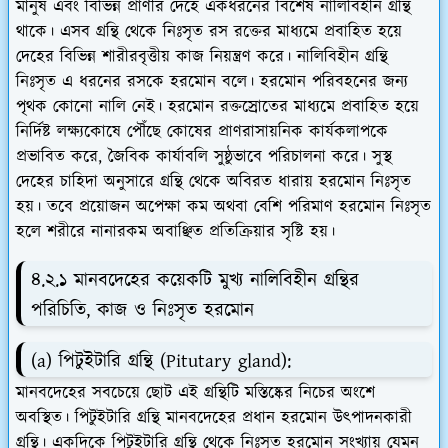
মানুষ এবং বিভিন্ন প্রাণীর দেহে একধরনের বিশেষ নালিবিহীন গ্রন্থি
থাকে। এসব গ্রন্থি থেকে নিঃসৃত রস রক্তের মাধ্যমে প্রবাহিত হয়ে
দেহের বিভিন্ন শারীরবৃত্তীয় কাজ নিয়ন্ত্রণ করে। নালিবিহীন গ্রন্থি
নিঃসৃত এ ধরনের রসকে হরমোন বলে। হরমোন পরিবহনের জন্য
পৃথক কোনো নালি নেই। হরমোন রক্তস্রোতের মাধ্যমে প্রবাহিত হয়ে
নির্দিষ্ট লক্ষ্যকোষে পৌঁছে কোষের প্রাণরাসায়নিক কার্যকলাপকে
প্রভাবিত করে, জৈবিক কার্যাবলি সুষ্ঠুভাবে পরিচালনা করে। সুস্থ
দেহের চাহিদা অনুসারে গ্রন্থি থেকে অবিরত ধারায় হরমোন নিঃসৃত
হয়। তবে প্রয়োজন অপেক্ষা কম অথবা বেশি পরিমাণ হরমোন নিঃসৃত
হলে শরীরে নানারকম অবাঞ্ছিত প্রতিক্রিয়ার সৃষ্টি হয়।
৪.২.১ মানবদেহের কয়েকটি মুখ্য নালিবিহীন গ্রন্থির
পরিচিতি, কাজ ও নিঃসৃত হরমোন
(a) পিটুইটারি গ্রন্থি (Pitutary gland):
মানবদেহের সবচেয়ে ছোট এই গ্রন্থিটি মস্তিষ্কের নিচের অংশে
অবস্থিত। পিটুইটারি গ্রন্থি মানবদেহের প্রধান হরমোন উৎপাদনকারী
গ্রন্থি। একদিকে পিটুইটারি গ্রন্থি থেকে নিঃসৃত হরমোন সংখ্যায় যেমন