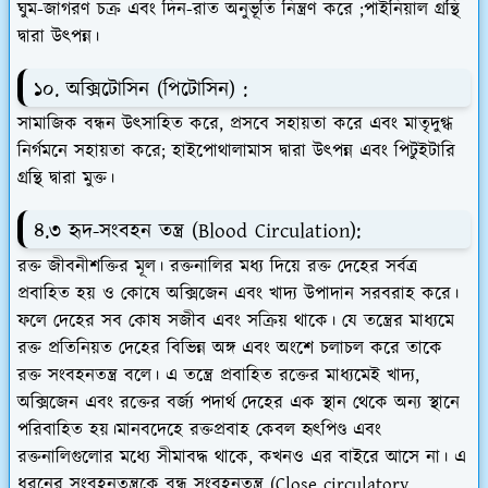
ঘুম-জাগরণ চক্র এবং দিন-রাত অনুভূতি নিন্ত্রণ করে ;পাইনিয়াল গ্রন্থি
দ্বারা উৎপন্ন।
১০. অক্সিটোসিন (পিটোসিন) :
সামাজিক বন্ধন উৎসাহিত করে, প্রসবে সহায়তা করে এবং মাতৃদুগ্ধ
নির্গমনে সহায়তা করে; হাইপোথালামাস দ্বারা উৎপন্ন এবং পিটুইটারি
গ্রন্থি দ্বারা মুক্ত।
৪.৩ হৃদ-সংবহন তন্ত্র (Blood Circulation):
রক্ত জীবনীশক্তির মূল। রক্তনালির মধ্য দিয়ে রক্ত দেহের সর্বত্র
প্রবাহিত হয় ও কোষে অক্সিজেন এবং খাদ্য উপাদান সরবরাহ করে।
ফলে দেহের সব কোষ সজীব এবং সক্রিয় থাকে। যে তন্ত্রের মাধ্যমে
রক্ত প্রতিনিয়ত দেহের বিভিন্ন অঙ্গ এবং অংশে চলাচল করে তাকে
রক্ত সংবহনতন্ত্র বলে। এ তন্ত্রে প্রবাহিত রক্তের মাধ্যমেই খাদ্য,
অক্সিজেন এবং রক্তের বর্জ্য পদার্থ দেহের এক স্থান থেকে অন্য স্থানে
পরিবাহিত হয়।মানবদেহে রক্তপ্রবাহ কেবল হৃৎপিণ্ড এবং
রক্তনালিগুলোর মধ্যে সীমাবদ্ধ থাকে, কখনও এর বাইরে আসে না। এ
ধরনের সংবহনতন্ত্রকে বন্ধ সংবহনতন্ত্র (Close circulatory