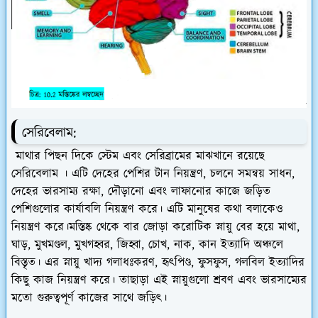
সেরিবেলাম:
মাথার পিছন দিকে স্টেম এবং সেরিব্রামের মাঝখানে রয়েছে
সেরিবেলাম । এটি দেহের পেশির টান নিয়ন্ত্রণ, চলনে সমন্বয় সাধন,
দেহের ভারসাম্য রক্ষা, দৌড়ানো এবং লাফানোর কাজে জড়িত
পেশিগুলোর কার্যাবলি নিয়ন্ত্রণ করে। এটি মানুষের কথা বলাকেও
নিয়ন্ত্রণ করে।মস্তিষ্ক থেকে বার জোড়া করোটিক স্নায়ু বের হয়ে মাথা,
ঘাড়, মুখমণ্ডল, মুখগহ্বর, জিহ্বা, চোখ, নাক, কান ইত্যাদি অঞ্চলে
বিস্তৃত। এর স্নায়ু খাদ্য গলাধঃকরণ, হৃৎপিণ্ড, ফুসফুস, গলবিল ইত্যাদির
কিছু কাজ নিয়ন্ত্রণ করে। তাছাড়া এই স্নায়ুগুলো শ্রবণ এবং ভারসাম্যের
মতো গুরুত্বপূর্ণ কাজের সাথে জড়িৎ।