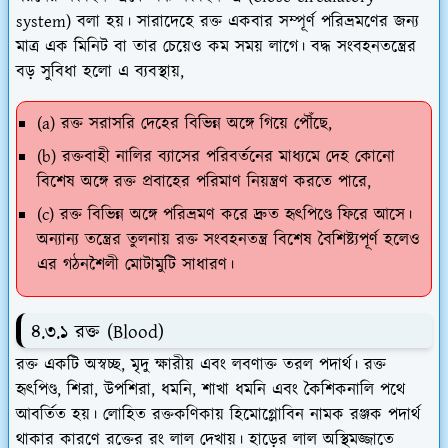
system) বলা হয়। সারাদেহে রক্ত একবার সম্পূর্ণ পরিভ্রমণের জন্য
মাত্র এক মিনিট বা তার চেয়েও কম সময় লাগে। বদ্ধ সংবহনতন্ত্রের
বড় সুবিধা হলো এ ব্যবস্থায়,
(a) রক্ত সরাসরি দেহের বিভিন্ন অঙ্গে গিয়ে পৌঁছে,
(b) রক্তবাহী নালির ব্যাসের পরিবর্তনের মাধ্যমে দেহ কোনো
বিশেষ অঙ্গে রক্ত প্রবাহের পরিমাণ নিয়ন্ত্রণ করতে পারে,
(c) রক্ত বিভিন্ন অঙ্গে পরিভ্রমণ করে দ্রুত হৃৎপিণ্ডে ফিরে আসে।
অন্যান্য তন্ত্রের তুলনায় রক্ত সংবহনতন্ত্র বিশেষ বৈশিষ্ট্যপূর্ণ হলেও
এর গঠনশৈলী মোটামুটি সাধারণ।
৪.৩.১ রক্ত (Blood)
রক্ত একটি অস্বচ্ছ, মৃদু ক্ষারীয় এবং লবণাক্ত তরল পদার্থ
। রক্ত
হৃৎপিণ্ড, শিরা, উপশিরা, ধমনি, শাখা ধমনি এবং কৈশিকনালি পথে
আবর্তিত হয়। লোহিত রক্তকণিকায় হিমোগ্লোবিন নামক রঞ্জক পদার্থ
থাকার কারণে রক্তের রং লাল দেখায়। হাড়ের লাল অস্থিমজ্জাতে