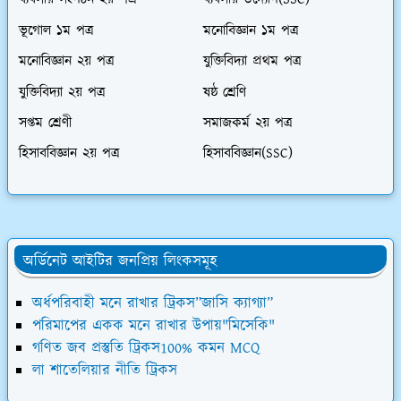
ব্যবসায় সংগঠন ২য় পত্র
ব্যবসায় উদ্যোগ(SSC)
ভূগোল ১ম পত্র
মনোবিজ্ঞান ১ম পত্র
মনোবিজ্ঞান ২য় পত্র
যুক্তিবিদ্যা প্রথম পত্র
যুক্তিবিদ্যা ২য় পত্র
ষষ্ঠ শ্রেণি
সপ্তম শ্রেণী
সমাজকর্ম ২য় পত্র
হিসাববিজ্ঞান ২য় পত্র
হিসাববিজ্ঞান(SSC)
অর্ডিনেট আইটির জনপ্রিয় লিংকসমূহ
অর্ধপরিবাহী মনে রাখার ট্রিকস”জাসি ক্যাগ্যা”
পরিমাপের একক মনে রাখার উপায়"মিসেকি"
গণিত জব প্রস্তুতি ট্রিকস100% কমন MCQ
লা শাতেলিয়ার নীতি ট্রিকস