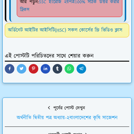
আর পড়ুন:
SSC ইংরেজি ২য়পত্র100% সঠিক উত্তর করার
ট্রিকস
অর্ডিনেট আইটির আইসিটি(HSC) সকল কোর্সের ফ্রি ভিডিও ক্লাস
এই পোস্টটি পরিচিতদের সাথে শেয়ার করুন
পূর্বের পোস্ট দেখুন
অর্থনীতি দ্বিতীয় পত্র অধ্যায়-২বাংলাদেশের কৃষি সাজেশন