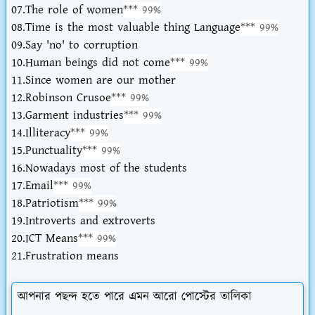
07.The role of women
*** 99%
08.Time is the most valuable thing Language
*** 99%
09.Say 'no' to corruption
10.Human beings did not come
*** 99%
11.Since women are our mother
12.Robinson Crusoe
*** 99%
13.Garment industries
*** 99%
14.Illiteracy
*** 99%
15.Punctuality
*** 99%
16.Nowadays most of the students
17.Email
*** 99%
18.Patriotism
*** 99%
19.Introverts and extroverts
20.ICT Means
*** 99%
21.Frustration means
আপনার পছন্দ হতে পারে এমন আরো পোস্টের তালিকা