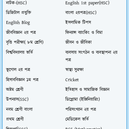
নাটক-(HSC)
English 1st paper(HSC)
ডিজিটাল প্রযুক্তি
বাংলা ২য়পত্র(HSC)
English Blog
ইসলামিক টিপস
জীববিজ্ঞান ২য় পত্র
ফিন্যান্স ব্যাংকিং ও বিমা
বৃত্তি পরীক্ষা( ৮ম শ্রেণি)
জীবন ও জীবিকা
বিশ্ববিদ্যালয় ভর্তি
ব্যবসায় সংগঠন ও ব্যবস্থাপনা ২য়
পত্র
ভূগোল ২য় পত্র
স্বাস্থ্য সুরক্ষা
হিসাববিজ্ঞান ১ম পত্র
Cricket
অষ্টম শ্রেণী
ইতিহাস ও সামাজিক বিজ্ঞান
উপন্যাস(SSC)
ডিপ্লোমা (ইঞ্জিনিয়ারিং)
নবম শ্রেণী বাংলা
পরিসংখ্যান ২য় পত্র
প্রথম শ্রেণী
মেডিকেল ভর্তি