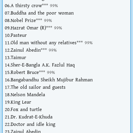
06.A thirsty crow
*** 99%
07.Buddha and the poor woman
08.Nobel Prize
*** 99%
09.Hazrat Omar (R)
*** 99%
10.Pasteur
11.Old man without any relatives
*** 99%
12.Zainul Abedin
*** 99%
13.Taimur
14.Sher-E-Bangla A.K. Fazlul Haq
15.Robert Bruce
*** 99%
16.Bangabandhu Sheikh Mujibur Rahman
17.The old sailor and guests
18.Nelson Mandela
19.King Lear
20.Fox and turtle
21.Dr. Kudrat-E-Khuda
22.Doctor and idle king
23.Zainul Abedin