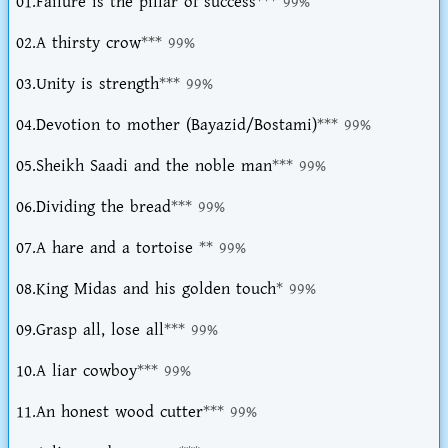
01.Failure is the pillar of success
*** 99%
02.A thirsty crow
*** 99%
03.Unity is strength
*** 99%
04.Devotion to mother (Bayazid/Bostami)
*** 99%
05.Sheikh Saadi and the noble man
*** 99%
06.Dividing the bread
*** 99%
07.A hare and a tortoise
** 99%
08.King Midas and his golden touch
* 99%
09.Grasp all, lose all
*** 99%
10.A liar cowboy
*** 99%
11.An honest wood cutter
*** 99%