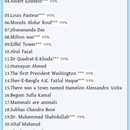
04.Albert Einstein
*** 99%
05.Louis Pasteur
*** 99%
06.Munshi Abdur Rouf
*** 99%
07.Jibanananda Das
08.Milton was
*** 99%
09.Eiffel Tower
*** 99%
10.Abul Fazal
11.Dr Quadrat-E-Khuda
*** 99%
12.Humayun Ahmed
13.The first President Washington
*** 99%
14.Sher-E-Bangla A.K. Fazlul Haque
*** 99%
15.There was a town named Hamelon Alessandro Volta
16.Begum Sufia Kamal
17.Mammals are animals
18.Subhas Chandra Bose
19.Dr. Muhammad Shahidullah
*** 99%
20.Altaf Mahmud