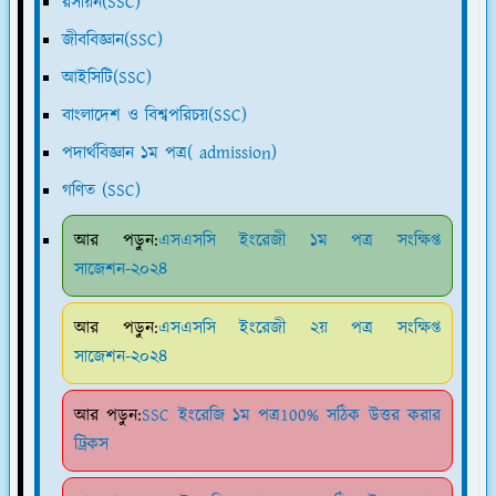
রসায়ন(SSC)
জীববিজ্ঞান(SSC)
আইসিটি(SSC)
বাংলাদেশ ও বিশ্বপরিচয়(SSC)
পদার্থবিজ্ঞান ১ম পত্র( admission)
গণিত (SSC)
আর পড়ুন:
এসএসসি ইংরেজী ১ম পত্র সংক্ষিপ্ত
সাজেশন-২০২৪
আর পড়ুন:
এসএসসি ইংরেজী ২য় পত্র সংক্ষিপ্ত
সাজেশন-২০২৪
আর পড়ুন:
SSC ইংরেজি ১ম পত্র100% সঠিক উত্তর করার
ট্রিকস