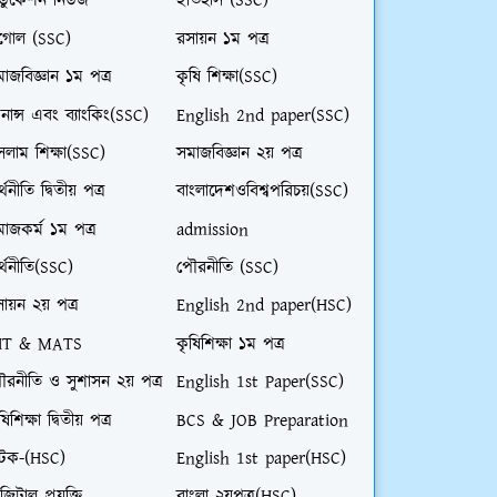
ডুকেশন নিউজ
ইতিহাস (SSC)
ূগোল (SSC)
রসায়ন ১ম পত্র
াজবিজ্ঞান ১ম পত্র
কৃষি শিক্ষা(SSC)
নান্স এবং ব্যাংকিং(SSC)
English 2nd paper(SSC)
লাম শিক্ষা(SSC)
সমাজবিজ্ঞান ২য় পত্র
্থনীতি দ্বিতীয় পত্র
বাংলাদেশওবিশ্বপরিচয়(SSC)
াজকর্ম ১ম পত্র
admission
্থনীতি(SSC)
পৌরনীতি (SSC)
ায়ন ২য় পত্র
English 2nd paper(HSC)
HT & MATS
কৃষিশিক্ষা ১ম পত্র
ৌরনীতি ও সুশাসন ২য় পত্র
English 1st Paper(SSC)
ষিশিক্ষা দ্বিতীয় পত্র
BCS & JOB Preparation
াটক-(HSC)
English 1st paper(HSC)