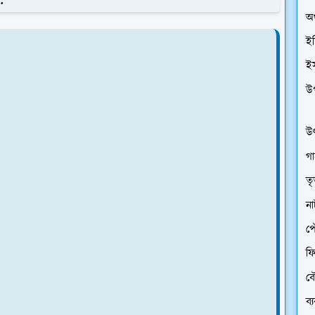
অর
ইত
ই
উ
উৎ
গা
তৃ
ন
প
ফি
বৌ
ব্