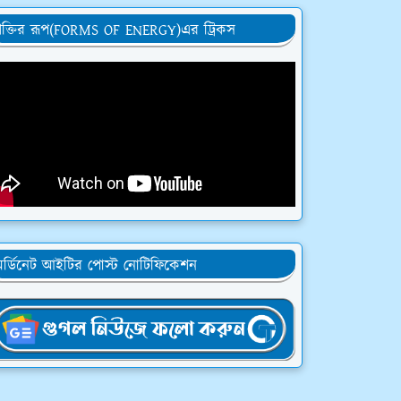
ক্তির রূপ(FORMS OF ENERGY)এর ট্রিকস
র্ডিনেট আইটির পোস্ট নোটিফিকেশন