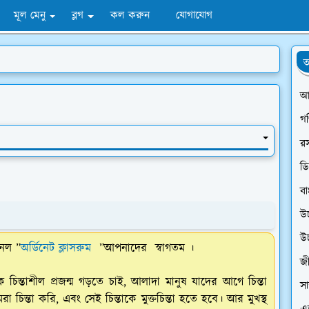
মূল মেনু
ব্লগ
কল করুন
যোগাযোগ
অ
আ
গ
র
ডি
বা
উ
উ
নেল ”
অর্ডিনেট ক্লাসরুম
”আপনাদের স্বাগতম ।
জী
ক চিন্তাশীল প্রজন্ম গড়তে চাই, আলাদা মানুষ যাদের আগে চিন্তা
সা
িন্তা করি, এবং সেই চিন্তাকে মুক্তচিন্তা হতে হবে। আর মুখস্থ