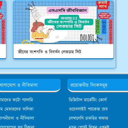
জীবের বংশগতি ও বিবর্তন লেকচার সিট
যোগাযোগ ও নীতিমালা
প্রয়োজনীয় লিংকসমূহ
মাদের ফটো গ্যালারি
ডিজিটাল মার্কেটিং কোর্স
িম মেম্বারদের তালিকা
ওয়েবসাইট প্যাকেজ ক্রয়
োপনীয়তা ও নীতিমালা
লেখালেখি চাকরির অফার
োগাযোগের সব ঠিকানা
নতুন পোস্ট লিখুন এখনই