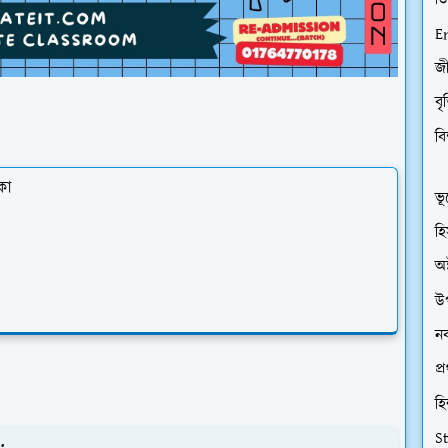
ডি
E
জী
বৃ
বি
কা
ভূ
হি
অষ
উপ
নব
প্
হি
S
: