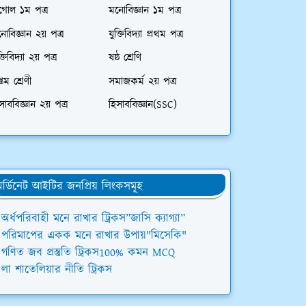
গোল ১ম পত্র
মনোবিজ্ঞান ১ম পত্র
োবিজ্ঞান ২য় পত্র
যুক্তিবিদ্যা প্রথম পত্র
ক্তিবিদ্যা ২য় পত্র
ষষ্ঠ শ্রেণি
্তম শ্রেণী
সমাজকর্ম ২য় পত্র
সাববিজ্ঞান ২য় পত্র
হিসাববিজ্ঞান(SSC)
র্ডিনেট আইটির জনপ্রিয় লিংকসমূহ
অর্ধপরিবাহী মনে রাখার ট্রিকস”জাসি ক্যাগ্যা”
পরিমাপের একক মনে রাখার উপায়"মিসেকি"
গণিত জব প্রস্তুতি ট্রিকস100% কমন MCQ
লা শাতেলিয়ার নীতি ট্রিকস