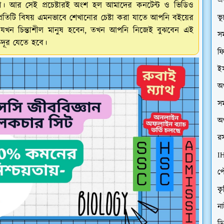
এ
া। আর সেই প্রচেষ্টারই অংশ হল আমাদের কনটেন্ট ও ভিডিও
্রতিটি বিষয় এমনভাবে শেখানোর চেষ্টা করা যাতে আপনি বইয়ের
ভ
খন চিন্তাশীল মানুষ হবেন, তখন আপনি নিজেই বুঝবেন এই
সম
ূর যেতে হবে।
ফি
ইস
অর
সম
অর
রস
I
প
কৃ
ন