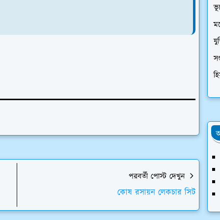
ভূ
মন
যু
সপ
হি
অ
পরবর্তী পোস্ট দেখুন
কোষ রসায়ন লেকচার সিট