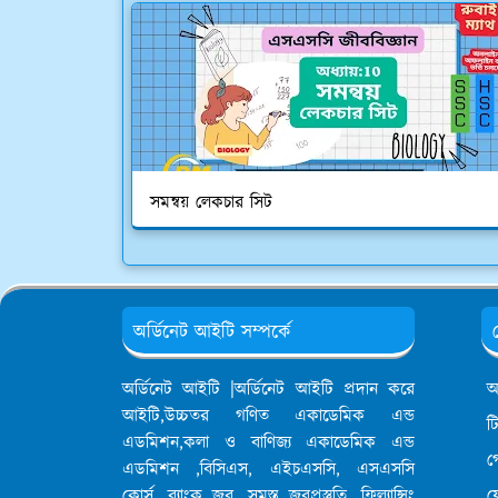
সমন্বয় লেকচার সিট
অর্ডিনেট আইটি সম্পর্কে
অর্ডিনেট আইটি |অর্ডিনেট আইটি প্রদান করে
আ
আইটি,উচ্চতর গণিত একাডেমিক এন্ড
ট
এডমিশন,কলা ও বাণিজ্য একাডেমিক এন্ড
গ
এডমিশন ,বিসিএস, এইচএসসি, এসএসসি
কোর্স, ব্যাংক জব, সমস্ত জবপ্রস্তুতি, ফ্রিল্যান্সিং
য