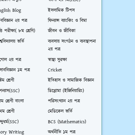
জিটাল প্রযুক্তি
বাংলা ২য়পত্র(HSC)
nglish Blog
ইসলামিক টিপস
ববিজ্ঞান ২য় পত্র
ফিন্যান্স ব্যাংকিং ও বিমা
ত্তি পরীক্ষা( ৮ম শ্রেণি)
জীবন ও জীবিকা
শ্ববিদ্যালয় ভর্তি
ব্যবসায় সংগঠন ও ব্যবস্থাপনা
২য় পত্র
গোল ২য় পত্র
স্বাস্থ্য সুরক্ষা
সাববিজ্ঞান ১ম পত্র
Cricket
্টম শ্রেণী
ইতিহাস ও সামাজিক বিজ্ঞান
ন্যাস(SSC)
ডিপ্লোমা (ইঞ্জিনিয়ারিং)
ম শ্রেণী বাংলা
পরিসংখ্যান ২য় পত্র
রথম শ্রেণী
মেডিকেল ভর্তি
ন্দুধর্ম(SSC)
BCS (Mathematics)
tory Writing
অর্থনীতি ১ম পত্র