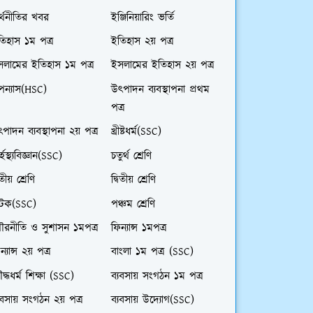
্থনীতির খবর
ইঞ্জিনিয়ারিং ভর্তি
িহাস ১ম পত্র
ইতিহাস ২য় পত্র
সলামের ইতিহাস ১ম পত্র
ইসলামের ইতিহাস ২য় পত্র
পন্যাস(HSC)
উৎপাদন ব্যবস্থাপনা প্রথম
পত্র
পাদন ব্যবস্থাপনা ২য় পত্র
খ্রীষ্টধর্ম(SSC)
র্হস্থ্যবিজ্ঞান(SSC)
চতুর্থ শ্রেণি
তীয় শ্রেণি
দ্বিতীয় শ্রেণি
াটক(SSC)
পঞ্চম শ্রেণি
ৌরনীতি ও সুশাসন ১মপত্র
ফিন্যান্স ১মপত্র
ন্যান্স ২য় পত্র
বাংলা ১ম পত্র (SSC)
দ্ধধর্ম শিক্ষা (SSC)
ব্যবসায় সংগঠন ১ম পত্র
যবসায় সংগঠন ২য় পত্র
ব্যবসায় উদ্যোগ(SSC)