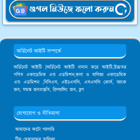
অর্ডিনেট আইটি সম্পর্কে
অর্ডিনেট আইটি |অর্ডিনেট আইটি প্রদান করে আইটি,উচ্চতর
গণিত একাডেমিক এন্ড এডমিশন,কলা ও বাণিজ্য একাডেমিক
এন্ড এডমিশন ,বিসিএস, এইচএসসি, এসএসসি কোর্স, ব্যাংক
জব, সমস্ত জবপ্রস্তুতি, ফ্রিল্যান্সিং জব, ব্লগ
যোগাযোগ ও নীতিমালা
আমাদের ফটো গ্যালারি
টিম মেম্বারদের তালিকা