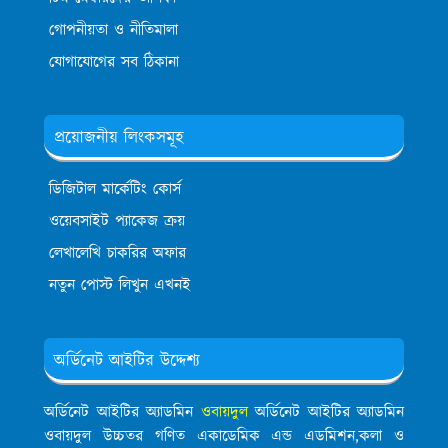
গোপনীয়তা ও নীতিমালা
যোগাযোগের সব ঠিকানা
প্রয়োজনীয় লিংকসমূহ
ডিজিটাল মার্কেটিং কোর্স
ওয়েবসাইট প্যাকেজ ক্রয়
লেখালেখি চাকরির অফার
নতুন পোস্ট লিখুন এখনই
অর্ডিনেট আইটির উদ্দেশ্য
অর্ডিনেট আইটির অ্যাডমিন
ওবায়দুল
অর্ডিনেট আইটির অ্যাডমিন
ওবায়দুল উচ্চতর গণিত একাডেমিক এন্ড এডমিশন,কলা ও