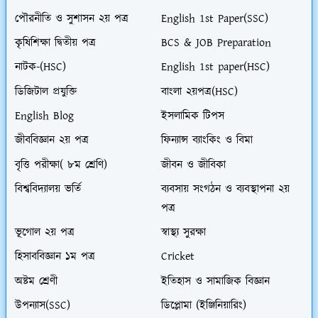
পৌরনীতি ও সুশাসন ২য় পত্র
English 1st Paper(SSC)
কৃষিশিক্ষা দ্বিতীয় পত্র
BCS & JOB Preparation
নাটক-(HSC)
English 1st paper(HSC)
ডিজিটাল প্রযুক্তি
বাংলা ২য়পত্র(HSC)
English Blog
ইসলামিক টিপস
জীববিজ্ঞান ২য় পত্র
ফিন্যান্স ব্যাংকিং ও বিমা
বৃত্তি পরীক্ষা( ৮ম শ্রেণি)
জীবন ও জীবিকা
বিশ্ববিদ্যালয় ভর্তি
ব্যবসায় সংগঠন ও ব্যবস্থাপনা ২য়
পত্র
ভূগোল ২য় পত্র
স্বাস্থ্য সুরক্ষা
হিসাববিজ্ঞান ১ম পত্র
Cricket
অষ্টম শ্রেণী
ইতিহাস ও সামাজিক বিজ্ঞান
উপন্যাস(SSC)
ডিপ্লোমা (ইঞ্জিনিয়ারিং)