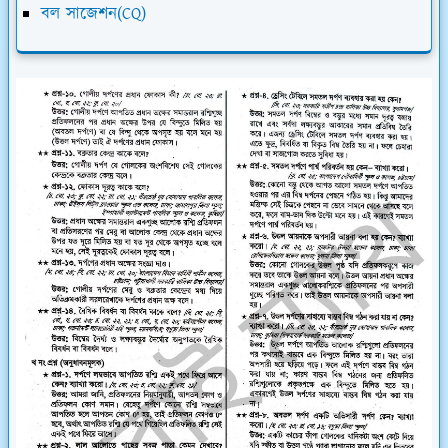
বল সাজেশন(CQ)