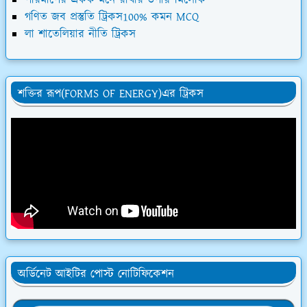
পরিমাপের একক মনে রাখার উপায়"মিসেকি"
গণিত জব প্রস্তুতি ট্রিকস100% কমন MCQ
লা শাতেলিয়ার নীতি ট্রিকস
শক্তির রূপ(FORMS OF ENERGY)এর ট্রিকস
অর্ডিনেট আইটির পোস্ট নোটিফিকেশন