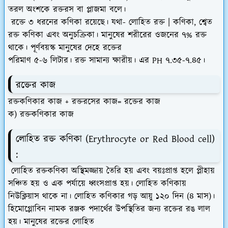
তরল অংশকে রক্তরস বা প্লাজমা বলে।
রক্তে ৩ ধরনের কণিকা রয়েছে। যথা- লোহিত রক্ত | কণিকা, শ্বেত
রক্ত কণিকা এবং অনুচক্রিকা। মানুষের শরীরের ওজনের ৭% রক্ত
থাকে। পূর্ণবয়স্ক মানুষের দেহে রক্তের
পরিমাণ ৫-৬ লিটার। রক্ত সামান্য ক্ষারীয়। এর PH ৭.৩৫-৭.৪৫।
রক্তের কাজ
রক্তকণিকার কাজ + রক্তরসের কাজ= রক্তের কাজ
ক) রক্তকণিকার কাজ
লোহিত রক্ত কণিকা (Erythrocyte or Red Blood cell)
:
লোহিত রক্তকণিকা অস্থিমজ্জায় তৈরি হয় এবং বয়ঃপ্রাপ্ত হলে প্লীহায়
সঞ্চিত হয় ও এক পর্যায়ে ধ্বংসপ্রাপ্ত হয়। লোহিত কণিকায়
নিউক্লিয়াস থাকে না। লোহিত কণিকার গড় আয়ু ১২০ দিন (৪ মাস)।
হিমোগ্লোবিন নামক রঞ্জক পদার্থের উপস্থিতির জন্য রক্তের রঙ লাল
হয়। মানুষের রক্তের লোহিত