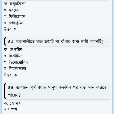
ক. অনুচক্রিকা
খ. হরমোন
গ. ফিব্রিজোনে
ঘ. প্রোথ্রোমিন,
উত্তর: খ
৫৩. রক্তনালীতে রক্ত জমাট না বাঁধার জন্য দায়ী কোনটি?
ক. হেপারিন
খ. হিস্টামিন
গ. হিমোগ্লোবিন
ঘ. লিম্ফোসাইট
উত্তর: ক
৫৪. একজন পূর্ণ বয়স্ক মানুষ কতদিন পর রক্ত দান করতে
পারেন?
ক. ১২ মাস
খ.৭ মাস