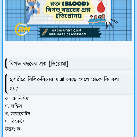
বিগত বছরের প্রশ্ন [ডিপ্লোমা]
১.শরীরে বিলিরুবিনের মাত্রা বেড়ে গেলে তাকে কি বলা
হয়?
ক. অ্যানিমিয়া
গ. জন্ডিস
খ. ডায়াবেটিস
ঘ. রিকেটস
উত্তর: ক