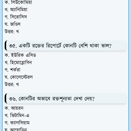
ক. লিউকোমিয়া
খ. অ্যানিমিয়া
গ. সিরোসিস
ঘ. জণ্ডিস
উত্তর: খ
৩৫. একটি রক্তের রিপোর্টে কোনটি বেশি থাকা ভাল?
ক. ইউরিক এসিড
খ. হিমোগ্লোবিন
গ. শর্করা
ঘ. কোলেস্টেরল
উত্তর: খ
৩৬. কোনটির অভাবে রক্তশূন্যতা দেখা দেয়?
ক. আয়রন
খ. ভিটামিন-এ
গ. ক্যালসিয়াম
ঘ. আয়োডিন