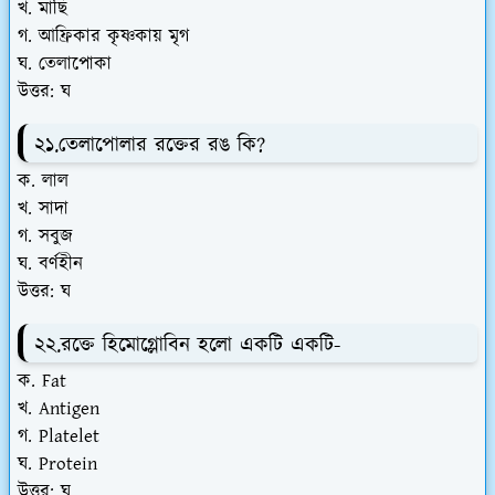
খ. মাছি
গ. আফ্রিকার কৃষ্ণকায় মৃগ
ঘ. তেলাপোকা
উত্তর: ঘ
২১.তেলাপোলার রক্তের রঙ কি?
ক. লাল
খ. সাদা
গ. সবুজ
ঘ. বর্ণহীন
উত্তর: ঘ
২২.রক্তে হিমোগ্লোবিন হলো একটি একটি-
ক. Fat
খ. Antigen
গ. Platelet
ঘ. Protein
উত্তর: ঘ