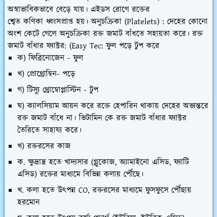
অস্বাভাবিকভাবে বেড়ে যায়। এইডস রোগে রক্তের
শ্বেত কণিকা ধ্বংসপ্রাপ্ত হয়। অনুচক্রিকা (Platelets) : দেহের কোনো
অংশ কেটে গেলে অনুচক্রিকা রক্ত জমাট বাঁধতে সহায়তা করে। রক্ত
জমাট বাঁধার ফ্যাক্টর: (Easy Tec: ফুল পড়ে টুপ করে
ক) ফিব্রিনোজেন - ফুল
খ) প্রোথ্রোম্বিন- পড়ে
গ) টিস্যু থ্রোম্বোপ্লাস্টিন - টুপ
ঘ) ক্যালসিয়াম আয়ন করে রক্তে হেপারিন থাকায় দেহের অভ্যন্তরে
রক্ত জমাট বাঁধে না। ভিটামিন কে রক্ত জমাট বাঁধার ফ্যাক্টর
তৈরিতে সাহায্য করে।
খ) রক্তরসের কাজ
ক. ক্ষুদ্রান্ত্র হতে খাদ্যসার (গ্লুকোজ, অ্যামাইনো এসিড, ফ্যাটি
এসিড) রক্তের মাধ্যমে বিভিন্ন কলায় পৌঁছে।
খ. কলা হতে উৎপন্ন CO, রক্তরসের মাধ্যমে ফুসফুসে পৌঁছায়
হরমোন