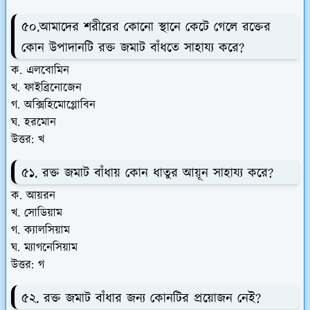
৫০.আমাদের শরীরের কোনো স্থানে কেটে গেলে রক্তের
কোন উপাদানটি রক্ত জমাট বাঁধতে সাহায্য করে?
ক. এলবোমিন
খ. ফাইব্রিনোজেন
গ. অক্সিহিমোগ্লোবিন
ঘ. হরমোন
উত্তর: খ
৫১. রক্ত জমাট বাঁধায় কোন ধাতুর আয়ূন সাহায্য করে?
ক. আয়রন
খ. সোডিয়াম
গ. ক্যালসিয়াম
ঘ. ম্যাগনেসিয়াম
উত্তর: গ
৫২. রক্ত জমাট বাঁধার জন্য কোনটির প্রয়োজন নেই?