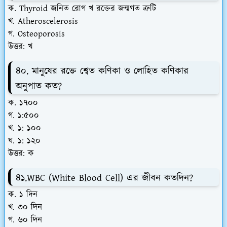
ক. Thyroid জনিত রোগ খ রক্তের জন্মগত ত্রুটি
খ. Atheroscelerosis
গ. Osteoporosis
উত্তর: খ
৪০. মানুষের রক্তে শ্বেত কণিকা ও লোহিত কণিকার
অনুপাত কত?
ক. ১৭০০
গ. ১:৫০০
খ. ১: ১০০
ঘ. ১: ১২০
উত্তর: ক
৪১.WBC (White Blood Cell) এর জীবন কতদিন?
ক. ১ দিন
খ. ৩০ দিন
গ. ৬০ দিন