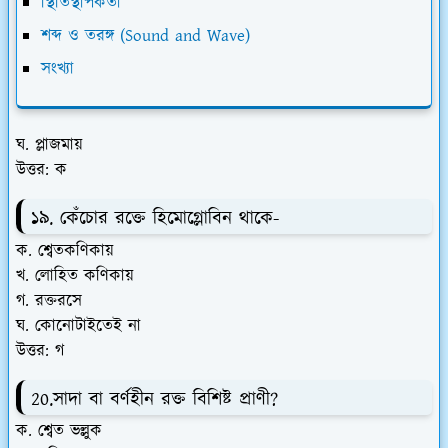
স্থিতিস্থাপকতা
শব্দ ও তরঙ্গ (Sound and Wave)
সংখ্যা
ঘ. প্লাজমায়
উত্তর: ক
১৯. কেঁচোর রক্তে হিমোগ্লোবিন থাকে-
ক. শ্বেতকণিকায়
খ. লোহিত কণিকায়
গ. রক্তরসে
ঘ. কোনোটাইতেই না
উত্তর: গ
20.সাদা বা বর্ণহীন রক্ত বিশিষ্ট প্রাণী?
ক. শ্বেত ভল্লুক