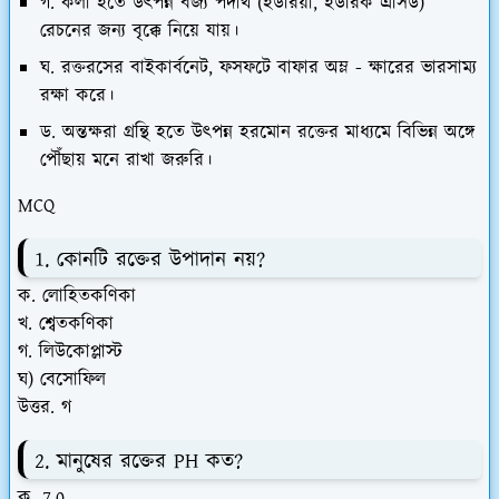
গ. কলা হতে উৎপন্ন বর্জ্য পদার্থ (ইউরিয়া, ইউরিক এসিড)
রেচনের জন্য বৃক্কে নিয়ে যায়।
ঘ. রক্তরসের বাইকার্বনেট, ফসফটে বাফার অম্ল - ক্ষারের ভারসাম্য
রক্ষা করে।
ড. অন্তক্ষরা গ্রন্থি হতে উৎপন্ন হরমোন রক্তের মাধ্যমে বিভিন্ন অঙ্গে
পৌঁছায় মনে রাখা জরুরি।
MCQ
1. কোনটি রক্তের উপাদান নয়?
ক. লোহিতকণিকা
খ. শ্বেতকণিকা
গ. লিউকোপ্লাস্ট
ঘ) বেসোফিল
উত্তর. গ
2. মানুষের রক্তের PH কত?
ক. 7.0