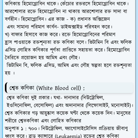
কণিকায় হিমোগ্লোবিন থাকে। কেঁচোর রক্তরসে হিমোগ্লোবিন থাকে।
আরশোলার রক্তে হিমোগ্লোবিন না থাকায় আরশোলার রক্ত সাদা বা
বর্ণহীন। হিমোগ্লোবিন। এর কাজ - ক) প্রধানত অক্সিজেন
এবং সামান্য পরিমাণ কার্বন- ডাইঅক্সাইড পরিবহন করে।
খ) বাফার হিসাবে কাজ করে। রক্তে হিমোগ্লোবিনের পরিমাণ
হ্রাস পাওয়াকে রক্তশূন্যতা রক্ত কণিকা বলে। ভিটামিন বি এবং ফলিক
এসিড লোহিত কণিকার পূর্ণতা প্রাপ্তিতে সহায়তা করে। হিমোগ্লোবিন
তৈরিতে প্রয়োজন হয় আমিষ এবং লৌহ।
ভিটামিন বি, ফলিক এসিড, আমিষ এবং লৌহ স্বল্পতা হলে রক্তশূন্যতা
হয় ।
শ্বেত কণিকা (White Blood cell) :
শ্বেত কণিকা দুই প্রকার। যথা- দানাদার (নিউট্রোফিল,
ইওসিনোফিল, বেসোফিল) এবং অদানাদার (লিম্ফোসাইট, মনোসাইট)।
শ্বেত কণিকার গড় আয়ুষ্কাল কয়েক ঘণ্টা থেকে কয়েক দিন। মানুষের
শরীরে শ্বেতকণিকা এবং লোহিত কণিকার
অনুপাত ১ : ৭০০। নিউট্রোফিল. ফ্যাগোসাইটোসিস প্রক্রিয়ায় জীবাণু
ধ্বংস করে। ব্লাড ক্যান্সারে (Leukaemia) রক্তের শ্বেত কণিকা