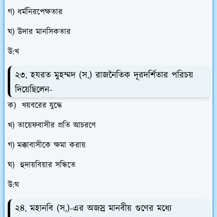
গ) ধর্মনিরপেক্ষতার
ঘ) উদার মানসিকতার
উ:খ
২৩. হযরত মুহম্মদ (স.) রাজনৈতিক দূরদর্শিতার পরিচয়
দিয়েছিলেন-
ক) খয়বরের যুদ্ধে
খ) তায়েফবাসীর প্রতি আচরণে
গ) মক্কাবাসীকে ক্ষমা করায়
ঘ) হুদায়বিয়ার সন্ধিতে
উ:ঘ
২৪. মহানবি (স.)-এর অজস্র মানবীয় গুণের মধ্যে