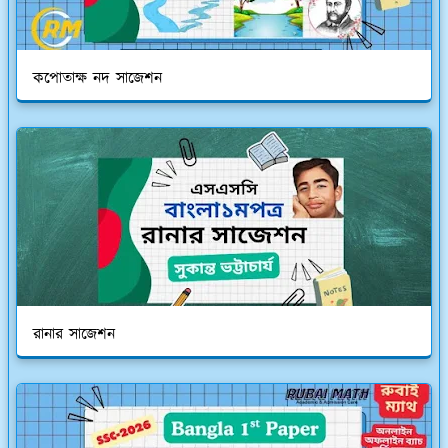
কপোতাক্ষ নদ সাজেশন
রানার সাজেশন