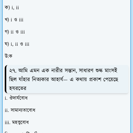
ক) i, ii
খ) i ও iii
গ) ii ও iii
ঘ) i, ii ও iii
উ:ক
২৭. আমি এমন এক নারীর সন্তান, সাধারণ শুল্ক মাংসই
ছিল যাঁহার নিত্যকার আহার্য— এ কথায় প্রকাশ পেয়েছে
হযরতের
i. ঔদার্যবোধ
ii. সামান্যতাবোধ
iii. মহত্ত্ববোধ