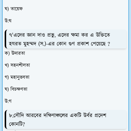
ঘ) তায়েফ
উ:ঘ
৭'এদের জ্ঞান দাও প্রভু, এদের ক্ষমা কর এ উক্তিতে
হযরত মুহম্মদ (স.)-এর কোন গুণ প্রকাশ পেয়েছে ?
ক) উদারতা
খ) সহনশীলতা
গ) মহানুভবতা
ঘ) বিচক্ষণতা
উ:গ
৮.সৌদি আরবের দক্ষিণাঞ্চলের একটি উর্বর প্রদেশ
কোনটি?