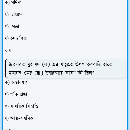
ক) মদিনা
খ) তায়েফ
গ) মক্কা
ঘ) হুদায়বিয়া
উ:ঘ
৯.হযরত মুহম্মদ (স.)-এর মৃত্যুতে উলঙ্গ তরবারি হাতে
হযরত ওমর (রা.) উন্মাদনার কারণ কী ছিল?
ক) অন্ধবিশ্বাস
খ) ভক্তি-শ্রদ্ধা
গ) সাময়িক বিভ্রান্তি
ঘ) আত্ম-অহমিকা