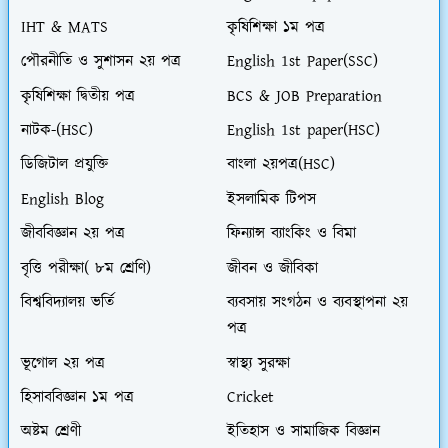
IHT & MATS
কৃষিশিক্ষা ১ম পত্র
পৌরনীতি ও সুশাসন ২য় পত্র
English 1st Paper(SSC)
কৃষিশিক্ষা দ্বিতীয় পত্র
BCS & JOB Preparation
নাটক-(HSC)
English 1st paper(HSC)
ডিজিটাল প্রযুক্তি
বাংলা ২য়পত্র(HSC)
English Blog
ইসলামিক টিপস
জীববিজ্ঞান ২য় পত্র
ফিন্যান্স ব্যাংকিং ও বিমা
বৃত্তি পরীক্ষা( ৮ম শ্রেণি)
জীবন ও জীবিকা
বিশ্ববিদ্যালয় ভর্তি
ব্যবসায় সংগঠন ও ব্যবস্থাপনা ২য়
পত্র
ভূগোল ২য় পত্র
স্বাস্থ্য সুরক্ষা
হিসাববিজ্ঞান ১ম পত্র
Cricket
অষ্টম শ্রেণী
ইতিহাস ও সামাজিক বিজ্ঞান