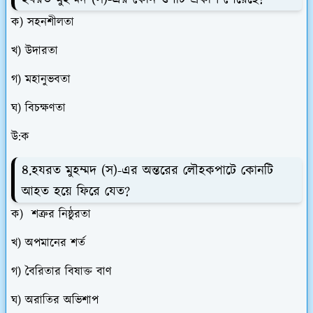
ক) সহনশীলতা
খ) উদারতা
গ) মহানুভবতা
ঘ) বিচক্ষণতা
উ:ক
৪.হযরত মুহম্মদ (স)-এর অন্তরের লৌহকপাটে কোনটি
আহত হয়ে ফিরে যেত?
ক) শত্রুর নিষ্ঠুরতা
খ) অপমানের শর্ত
গ) বৈরিতার বিষাক্ত বাণ
ঘ) অরাতির অভিশাপ