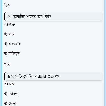
উ:ক
৫. 'অরাতি' শব্দের অর্থ কী?
ক) শত্ৰু
খ) ঘাড়
গ) অত্যাচার
ঘ) অভিভূত
উ:ক
৬.কোনটি সৌদি আরবের প্রদেশ?
ক) মক্কা
খ) মদিনা
গ) জেদ্দা