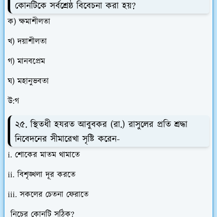
কোনটিকে সর্বশ্রেষ্ঠ বিবেচনা করা হয়?
ক) ক্ষমাশীলতা
খ) দয়াশীলতা
গ) মানবপ্রেম
ঘ) মহানুভবতা
উ:গ
২৫. স্থিতধী হযরত আবুবকর (রা.) রাসুলের প্রতি শ্রদ্ধা
নিবেদনের সীমারেখা সৃষ্টি করেন-
i. শোকের মাতম থামাতে
ii. বিশৃঙ্খলা দূর করতে
iii. সকলের চেতনা ফেরাতে
নিচের কোনটি সঠিক?