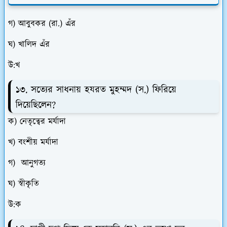
গ) আবুবকর (রা.) এঁর
ঘ) খালিদ এঁর
উ:খ
১৩. সত্যের সাধনায় হযরত মুহম্মদ (স.) ফিরিয়ে
দিয়েছিলেন?
ক) নেতৃত্বের মর্যাদা
খ) বংশীয় মর্যাদা
গ) আনুগত্য
ঘ) স্বীকৃতি
উ:ক