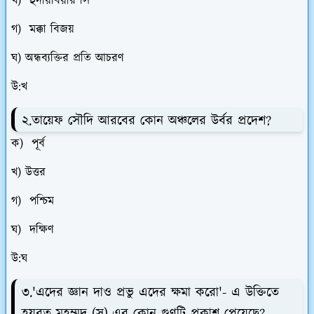
খ) হুদায়বিয়ার সি
গ) মক্কা বিজয়
ঘ) অন্ধব্যক্তির প্রতি আচরণ
উ:খ
২.তায়েফ সৌদি আরবের কোন অঞ্চলের উর্বর প্রদেশ?
ক) পূর্ব
খ) উত্তর
গ) পশ্চিম
ঘ) দক্ষিণ
উ:ঘ
৩.'এদের জ্ঞান দাও প্রভু এদের ক্ষমা করো'- এ উক্তিতে
হযরত মুহম্মদ (স)-এর কোন গুণটি প্রকাশ পেয়েছে?