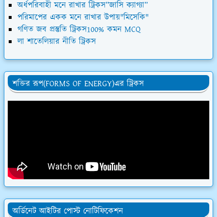
অর্ধপরিবাহী মনে রাখার ট্রিকস”জাসি ক্যাগ্যা”
পরিমাপের একক মনে রাখার উপায়"মিসেকি"
গণিত জব প্রস্তুতি ট্রিকস100% কমন MCQ
লা শাতেলিয়ার নীতি ট্রিকস
শক্তির রূপ(FORMS OF ENERGY)এর ট্রিকস
অর্ডিনেট আইটির পোস্ট নোটিফিকেশন