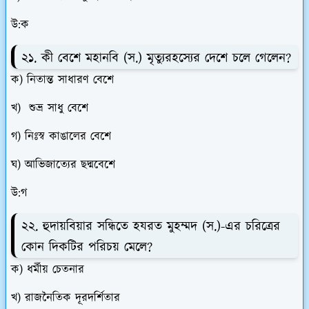
উ:ক
২১. কী বেশে মহানবি (স.) মৃত্যুরহস্যের দেশে চলে গেলেন?
ক) নিতান্ত সাধারণ বেশে
খ) শুভ্র সাধু বেশে
গ) নিঃস্ব কাঙালের বেশে
ঘ) আভিজাত্যের ছদ্মবেশে
উ:গ
২২. হুদায়বিয়ার সন্ধিতে হযরত মুহম্মদ (স.)-এর চরিত্রের
কোন দিকটির পরিচয় মেলে?
ক) ধর্মীয় চেতনার
খ) রাজনৈতিক দূরদর্শিতার