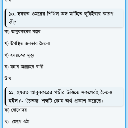
উ:ঘ
১০. হযরত ওমরের শিথিল অঙ্গ মাটিতে লুটাইবার কারণ
কী?
ক) আবুবকরের বস্তুৰ
খ) উপস্থিত জনতার চৈতন্য
গ) হযরতের মৃত্যু
ঘ) মহান আল্লাহর বাণী
উ:ঘ
১১. হযরত আবুবকরের গম্ভীর উত্তিতে সকলেরই চৈতন্য
হইল।'- 'চৈতন্য' শব্দটি কোন অর্থ প্রকাশ করেছে।
ক) বোধোদয়
খ) জেগে ওঠা