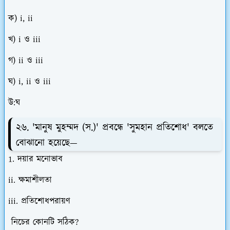
ক) i, ii
খ) i ও iii
গ) ii ও iii
ঘ) i, ii ও iii
উ:ঘ
২৬. 'মানুষ মুহম্মদ (স.)' প্রবন্ধে 'সুমহান প্রতিশোধ' বলতে
বোঝানো হয়েছে—
1. দয়ার মনোভাব
ii. ক্ষমাশীলতা
iii. প্রতিশোধপরায়ণ
নিচের কোনটি সঠিক?