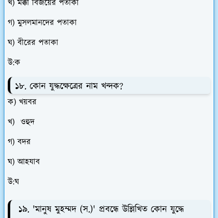
খ) মক্কা বিজয়ের পতাকা
গ) মুসলমানদের পতাকা
ঘ) বীরের পতাকা
উ:ক
১৮. কোন যুদ্ধক্ষেত্রের নাম খন্দক?
ক) খয়বর
খ) ওহুদ
গ) বদর
ঘ) আহযাব
উ:ঘ
১৯. 'মানুষ মুহম্মদ (স.)' প্রবন্ধে উল্লিখিত কোন যুদ্ধে