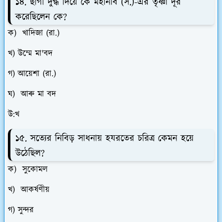
১৪. ছাগী দুগ্ধ দিয়ে কে মহানবি (স.)-এর তৃষ্ণা দূর
করেছিলেন কে?
ক) খাদিজা (রা.)
খ) উম্মে মা'বদ
গ) আয়েশা (রা.)
ঘ) আৰু মা বদ
উ:খ
১৫. সত্যের নিবিড় সাধনায় হযরতের চরিত্র কেমন হয়ে
উঠেছিল?
ক) সুকোমল
খ) আকর্ষণীয়
গ) সুন্দর