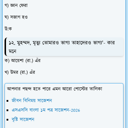
গ) জ্ঞান ফেরা
ঘ) সজাগ হও
উ:ক
১২. মুহম্মদ, মৃত্যু তোমারও ভাগ্য তাহাদেরও ভাগ্য'- কার
মনে
ক) আয়েশা (রা.) এঁর
খ) উমর (রা.) এঁর
আপনার পছন্দ হতে পারে এমন আরো পোস্টের তালিকা
জীবন বিনিময় সাজেশন
এসএসসি বাংলা ১ম পত্র সাজেশন-2026
বৃষ্টি সাজেশন