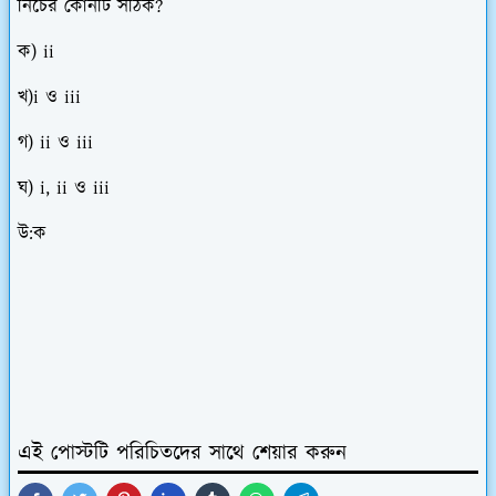
নিচের কোনটি সঠিক?
ক) ii
খ)i ও iii
গ) ii ও iii
ঘ) i, ii ও iii
উ:ক
এই পোস্টটি পরিচিতদের সাথে শেয়ার করুন