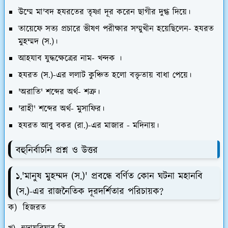
উম্মে মা'বদ হযরতের তৃষ্ণা দূর করেন ছাগীর দুগ্ধ দিয়ে।
তায়েফে সত্য প্রচারে ভীষণ পরীক্ষার সম্মুখীন হয়েছিলেন- হযরত
মুহম্মদ (স.)।
আহযাব যুদ্ধক্ষেত্রের নাম- খন্দক ।
হযরত (স.)-এর ললাট কুঞ্চিত হলো বক্তৃতায় বাধা পেয়ে।
'অরাতি' শব্দের অর্থ- শত্রু।
'রাহী' শব্দের অর্থ- মুসাফির।
হযরত আবু বকর (রা.)-এর মাজার - মদিনায়।
বহুনির্বাচনি প্রশ্ন ও উত্তর
১.'মানুষ মুহম্মদ (স.)' প্রবন্ধে বর্ণিত কোন ঘটনা মহানবি
(স.)-এর রাজনৈতিক দূরদর্শিতার পরিচায়ক?
ক) হিজরত