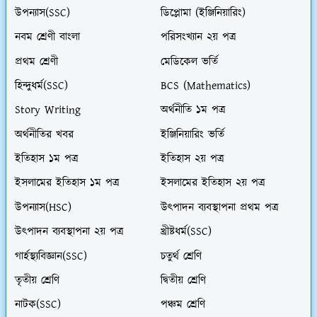
উপন্যাস(SSC)
ডিপ্লোমা (ইঞ্জিনিয়ারিং)
নবম শ্রেণী বাংলা
পরিসংখ্যান ২য় পত্র
প্রথম শ্রেণী
মেডিকেল ভর্তি
হিন্দুধর্ম(SSC)
BCS (Mathematics)
Story Writing
অর্থনীতি ১ম পত্র
অর্থনীতির খবর
ইঞ্জিনিয়ারিং ভর্তি
ইতিহাস ১ম পত্র
ইতিহাস ২য় পত্র
ইসলামের ইতিহাস ১ম পত্র
ইসলামের ইতিহাস ২য় পত্র
উপন্যাস(HSC)
উৎপাদন ব্যবস্থাপনা প্রথম পত্র
উৎপাদন ব্যবস্থাপনা ২য় পত্র
খ্রীষ্টধর্ম(SSC)
গার্হস্থ্যবিজ্ঞান(SSC)
চতুর্থ শ্রেণি
তৃতীয় শ্রেণি
দ্বিতীয় শ্রেণি
নাটক(SSC)
পঞ্চম শ্রেণি