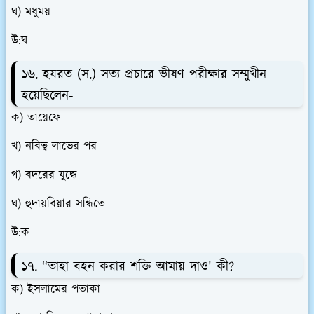
ঘ) মধুময়
উ:ঘ
১৬. হযরত (স.) সত্য প্রচারে ভীষণ পরীক্ষার সম্মুখীন
হয়েছিলেন-
ক) তায়েফে
খ) নবিত্ব লাভের পর
গ) বদরের যুদ্ধে
ঘ) হুদায়বিয়ার সন্ধিতে
উ:ক
১৭. “তাহা বহন করার শক্তি আমায় দাও' কী?
ক) ইসলামের পতাকা