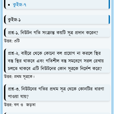
কুইজ-৭
কুইজ-১
প্রশ্ন-১. নিউটন গতি সংক্রান্ত কয়টি সূত্র প্রদান করেন?
উত্তর: ৩টি
প্রশ্ন-২. বাইরে থেকে কোনো বল প্রয়োগ না করলে স্থির
বস্তু স্থির থাকবে এবং গতিশীল বস্তু সমবেগে সরল রেখায়
চলতে থাকবে এটি নিউটনের কোন সূত্রকে নির্দেশ করে?
উত্তর: প্রথম সূত্রকে।
প্রশ্ন-৩. নিউটনের গতির প্রথম সূত্র থেকে কোনটির ধারণা
পাওয়া যায়?
উত্তর: বল ও জড়তা