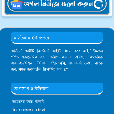
অর্ডিনেট আইটি সম্পর্কে
অর্ডিনেট আইটি |অর্ডিনেট আইটি প্রদান করে আইটি,উচ্চতর
গণিত একাডেমিক এন্ড এডমিশন,কলা ও বাণিজ্য একাডেমিক
এন্ড এডমিশন ,বিসিএস, এইচএসসি, এসএসসি কোর্স, ব্যাংক
জব, সমস্ত জবপ্রস্তুতি, ফ্রিল্যান্সিং জব, ব্লগ
যোগাযোগ ও নীতিমালা
আমাদের ফটো গ্যালারি
টিম মেম্বারদের তালিকা