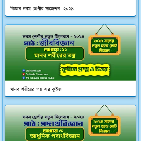
বিজ্ঞান নবম শ্রেণীর সাজেশন -২০২৪
মানব শরীরের তন্ত্র এর কুইজ