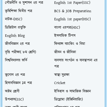
পৌরনীতি ও সুশাসন ২য় পত্র
English 1st Paper(SSC)
কৃষিশিক্ষা দ্বিতীয় পত্র
BCS & JOB Preparation
নাটক-(HSC)
English 1st paper(HSC)
ডিজিটাল প্রযুক্তি
বাংলা ২য়পত্র(HSC)
English Blog
ইসলামিক টিপস
জীববিজ্ঞান ২য় পত্র
ফিন্যান্স ব্যাংকিং ও বিমা
বৃত্তি পরীক্ষা( ৮ম শ্রেণি)
জীবন ও জীবিকা
বিশ্ববিদ্যালয় ভর্তি
ব্যবসায় সংগঠন ও ব্যবস্থাপনা ২য়
পত্র
ভূগোল ২য় পত্র
স্বাস্থ্য সুরক্ষা
হিসাববিজ্ঞান ১ম পত্র
Cricket
অষ্টম শ্রেণী
ইতিহাস ও সামাজিক বিজ্ঞান
উপন্যাস(SSC)
ডিপ্লোমা (ইঞ্জিনিয়ারিং)