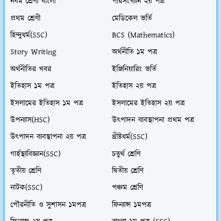
নবম শ্রেণী বাংলা
পরিসংখ্যান ২য় পত্র
প্রথম শ্রেণী
মেডিকেল ভর্তি
হিন্দুধর্ম(SSC)
BCS (Mathematics)
Story Writing
অর্থনীতি ১ম পত্র
অর্থনীতির খবর
ইঞ্জিনিয়ারিং ভর্তি
ইতিহাস ১ম পত্র
ইতিহাস ২য় পত্র
ইসলামের ইতিহাস ১ম পত্র
ইসলামের ইতিহাস ২য় পত্র
উপন্যাস(HSC)
উৎপাদন ব্যবস্থাপনা প্রথম পত্র
উৎপাদন ব্যবস্থাপনা ২য় পত্র
খ্রীষ্টধর্ম(SSC)
গার্হস্থ্যবিজ্ঞান(SSC)
চতুর্থ শ্রেণি
তৃতীয় শ্রেণি
দ্বিতীয় শ্রেণি
নাটক(SSC)
পঞ্চম শ্রেণি
পৌরনীতি ও সুশাসন ১মপত্র
ফিন্যান্স ১মপত্র