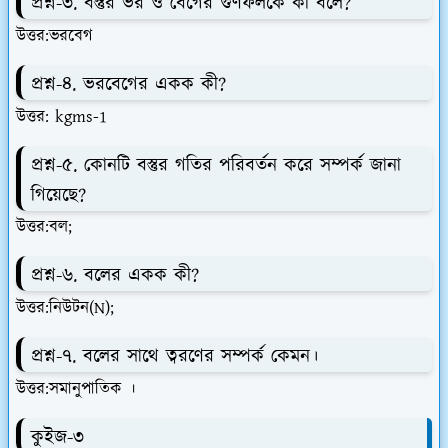
প্রশ্ন-৩. বস্তুর ভর ও বেগের গুণফলকে কী বলে?
উত্তর:ভরবেগ
প্রশ্ন-৪. ভরবেগের একক কী?
উত্তর: kgms-1
প্রশ্ন-৫. কোনটি বস্তুর গতির পরিবর্তন করে সম্পর্ক জানা
গিয়েছে?
উত্তর:বল;
প্রশ্ন-৬. বলের একক কী?
উত্তর:নিউটন(N);
প্রশ্ন-৭. বলের সাথে ত্বরণের সম্পর্ক কেমন।
উত্তর:সমানুপাতিক ।
কুইজ-৩