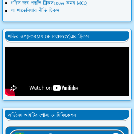
গণিত জব প্রস্তুতি ট্রিকস100% কমন MCQ
লা শাতেলিয়ার নীতি ট্রিকস
শক্তির রূপ(FORMS OF ENERGY)এর ট্রিকস
অর্ডিনেট আইটির পোস্ট নোটিফিকেশন