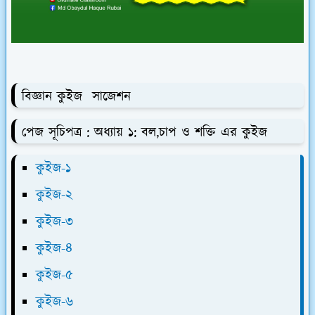
বিজ্ঞান কুইজ সাজেশন
পেজ সূচিপত্র : অধ্যায় ১: বল,চাপ ও শক্তি এর কুইজ
কুইজ-১
কুইজ-২
কুইজ-৩
কুইজ-৪
কুইজ-৫
কুইজ-৬