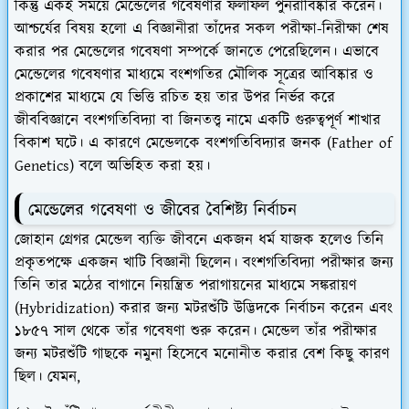
কিন্তু একই সময়ে মেন্ডেলের গবেষণার ফলাফল পুনরাবিষ্কার করেন।
আশ্চর্যের বিষয় হলো এ বিজ্ঞানীরা তাঁদের সকল পরীক্ষা-নিরীক্ষা শেষ
করার পর মেন্ডেলের গবেষণা সম্পর্কে জানতে পেরেছিলেন।
এভাবে
মেন্ডেলের গবেষণার মাধ্যমে বংশগতির মৌলিক সূত্রের আবিষ্কার ও
প্রকাশের মাধ্যমে যে ভিত্তি রচিত হয় তার উপর নির্ভর করে
জীববিজ্ঞানে বংশগতিবিদ্যা বা জিনতত্ত্ব নামে একটি গুরুত্বপূর্ণ শাখার
বিকাশ ঘটে।
এ কারণে
মেন্ডেলকে বংশগতিবিদ্যার জনক (Father of
Genetics)
বলে অভিহিত করা হয়।
মেন্ডেলের গবেষণা ও জীবের বৈশিষ্ট্য নির্বাচন
জোহান গ্রেগর মেন্ডেল ব্যক্তি জীবনে একজন ধর্ম যাজক হলেও তিনি
প্রকৃতপক্ষে একজন খাটি বিজ্ঞানী ছিলেন।
বংশগতিবিদ্যা পরীক্ষার জন্য
তিনি তার মঠের বাগানে নিয়ন্ত্রিত পরাগায়নের মাধ্যমে সঙ্করায়ণ
(Hybridization) করার জন্য মটরশুঁটি উদ্ভিদকে নির্বাচন করেন এবং
১৮৫৭
সাল থেকে তাঁর গবেষণা শুরু করেন। মেন্ডেল তাঁর পরীক্ষার
জন্য মটরশুঁটি গাছকে নমুনা হিসেবে মনোনীত করার বেশ কিছু কারণ
ছিল। যেমন,