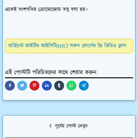
একেই
বংশগতির ক্রোমোজোম তত্ত্ব
বলা হয়।
অর্ডিনেট আইটির আইসিটি(HSC) সকল কোর্সের ফ্রি ভিডিও ক্লাস
এই পোস্টটি পরিচিতদের সাথে শেয়ার করুন
পূর্বের পোস্ট দেখুন