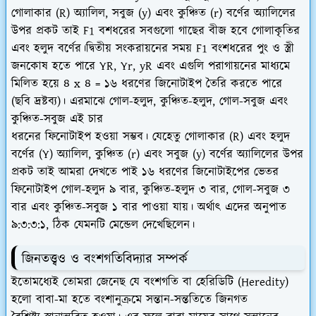
গোলাকার (R) অ্যালিল, সবুজ (y) এবং কুঞ্চিত (r) বর্ণের অ্যালিলের
উপর প্রকট তাই F1 বশধরের সবগুলো গাছের বীজ হবে গোলাকৃতির
এবং হলুদ বর্ণের।দ্বিতীয় সংকরায়নের সময় F1 বংশধরের পুং ও স্ত্রী
জনকোষ হতে পারে YR, Yr, yR এবং এগুলি পরাগায়নের মাধ্যমে
মিলিত হয়ে ৪ x ৪ = ১৬ ধরণের জিনোটাইপ তৈরি করতে পারে
(ছবি দ্রষ্টব্য)। এরমাঝে গোল-হলুদ, কুঞ্চিত-হলুদ, গোল-সবুজ এবং
কুঞ্চিত-সবুজ এই চার
ধরনের ফিনোটাইপ হওয়া সম্ভব। যেহেতু গোলাকার (R) এবং হলুদ
বর্ণের (Y) অ্যালিল, কুঞ্চিত (r) এবং সবুজ (y) বর্ণের অ্যালিলের উপর
প্রকট তাই আমরা দেখতে পাই ১৬ ধরণের জিনোটাইপের ভেতর
ফিনোটাইপ গোল-হলুদ ৯ বার, কুঞ্চিত-হলুদ ৩ বার, গোল-সবুজ ৩
বার এবং কুঞ্চিত-সবুজ ১ বার পাওয়া যায়। অর্থাৎ এদের অনুপাত
৯:৩:৩:১, ঠিক যেমনটি মেন্ডেল দেখেছিলেন।
জিনতত্ত্বও ও বংশগতিবিদ্যার সম্পর্ক
ইতোমধ্যেই তোমরা জেনেছ যে বংশগতি বা হেরিডিটি (Heredity)
হলো বাবা-মা হতে বংশানুক্রমে সন্তান-সন্ততিতে জিনগত