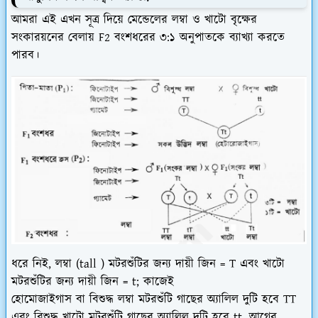
আমরা এই এখন সূত্র দিয়ে মেন্ডেলের লম্বা ও খাটো বৃক্ষের
সংকারয়নের বেলায় F2 বংশধরের ৩:১ অনুপাতকে ব্যাখ্যা করতে
পারব।
ধরে নিই, লম্বা (tall ) মটরশুঁটির জন্য দায়ী জিন = T এবং খাটো
মটরশুঁটির জন্য দায়ী জিন = t; কাজেই
হোমোজাইগাস বা বিশুদ্ধ লম্বা মটরশুঁটি গাছের অ্যালিল দুটি হবে TT
এবং বিশুদ্ধ খাটো মটরশুঁটি গাছের অ্যালিল দুটি হবে tt, আগের