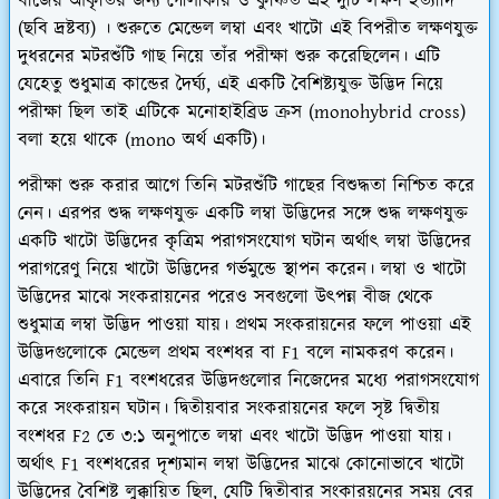
বীজের আকৃতির জন্য গোলাকার ও কুঞ্চিত এই দুটি লক্ষণ ইত্যাদি
(ছবি দ্রষ্টব্য) । শুরুতে মেন্ডেল লম্বা এবং খাটো এই বিপরীত লক্ষণযুক্ত
দুধরনের মটরশুঁটি গাছ নিয়ে তাঁর পরীক্ষা শুরু করেছিলেন। এটি
যেহেতু শুধুমাত্র কান্ডের দৈর্ঘ্য, এই একটি বৈশিষ্ট্যযুক্ত উদ্ভিদ নিয়ে
পরীক্ষা ছিল তাই এটিকে মনোহাইব্রিড ক্রস (monohybrid cross)
বলা হয়ে থাকে (
mono অর্থ একটি
)।
পরীক্ষা শুরু করার আগে তিনি মটরশুঁটি গাছের বিশুদ্ধতা নিশ্চিত করে
নেন। এরপর শুদ্ধ লক্ষণযুক্ত একটি লম্বা উদ্ভিদের সঙ্গে শুদ্ধ লক্ষণযুক্ত
একটি খাটো উদ্ভিদের কৃত্রিম পরাগসংযোগ ঘটান অর্থাৎ লম্বা উদ্ভিদের
পরাগরেণু নিয়ে খাটো উদ্ভিদের গর্ভমুন্ডে স্থাপন করেন। লম্বা ও খাটো
উদ্ভিদের মাঝে সংকরায়নের পরেও সবগুলো উৎপন্ন বীজ থেকে
শুধুমাত্র লম্বা উদ্ভিদ পাওয়া যায়। প্রথম সংকরায়নের ফলে পাওয়া এই
উদ্ভিদগুলোকে মেন্ডেল প্রথম বংশধর বা F1 বলে নামকরণ করেন।
এবারে তিনি F1 বংশধরের উদ্ভিদগুলোর নিজেদের মধ্যে পরাগসংযোগ
করে সংকরায়ন ঘটান। দ্বিতীয়বার সংকরায়নের ফলে সৃষ্ট দ্বিতীয়
বংশধর F2 তে ৩:১ অনুপাতে লম্বা এবং খাটো উদ্ভিদ পাওয়া যায়।
অর্থাৎ F1 বংশধরের দৃশ্যমান লম্বা উদ্ভিদের মাঝে কোনোভাবে খাটো
উদ্ভিদের বৈশিষ্ট লুক্কায়িত ছিল, যেটি দ্বিতীবার সংকারয়নের সময় বের