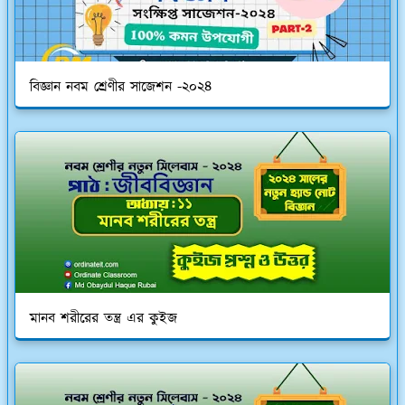
বিজ্ঞান নবম শ্রেণীর সাজেশন -২০২৪
মানব শরীরের তন্ত্র এর কুইজ