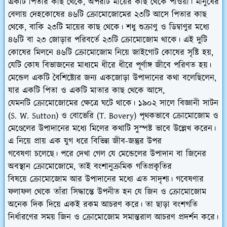
একটি পিতার কাছ থেকে, অপরটি মায়ের কাছ থেকে পাওয়া।
মানুষের
বেলায় দেহকোষের ৪৬টি ক্রোমোজোমের ২৩টি আসে পিতার কাছ
থেকে, বাকি ২৩টি মায়ের কাছ থেকে।
শধু শুক্রাণু ও ডিম্বাণুর মধ্যে
৪৬টি বা ২৩ জোড়ার পরিবর্তে ২৩টি ক্রোমোজোম থাকে।
এই দুটি
কোষের মিলনে ৪৬টি ক্রোমোজোম নিয়ে জাইগোট কোষের সৃষ্টি হয়,
যেটি কোষ বিভাজনের মাধ্যমে ধীরে ধীরে পূর্ণাঙ্গ জীবে পরিণত হয়।
মেন্ডেল একটি বৈশিষ্ট্যের জন্য একজোড়া উপাদানের কথা বলেছিলেন,
যার একটি পিতা ও একটি মাতার কাছ থেকে আসে,
যেমনটি ক্রোমোজোমের ক্ষেত্রে ঘটে থাকে। ১৯০২ সালে বিজ্ঞানী সাটন
(S. W. Sutton) ও বোভেরি (T. Bovery) পৃথকভাবে ক্রোমোজোম ও
মেণ্ডেলের উপাদানের মধ্যে মিলের কথাটি সুস্পষ্ট ভাবে উল্লেখ করেন।
এ নিয়ে প্রায় এক যুগ ধরে বিভিন্ন জীব-জন্তুর উপর
গবেষণা চলেছে। পরে দেখা গেল যে মেন্ডেলের উপাদান বা জিনের
অবস্থান ক্রোমোজোমে, তাই বংশানুক্রমিক গতিপ্রকৃতির
বিষয়ে ক্রোমোজোম আর উপাদানের মধ্যে এত সাদৃশ্য। গবেষণার
ফলাফল থেকে তাঁরা সিদ্ধান্তে উপনীত হন যে জিন ও ক্রোমোজোম
অনেক দিক দিয়ে একই রকম আচরণ করে। তা ছাড়া বংশগতি
নির্ধারণের সময় জিন ও ক্রোমোজোম সমান্তরাল আচরণ প্রদর্শন করে।