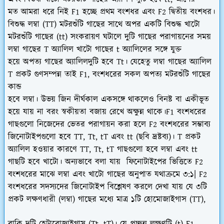
মত আমরা ধরে নিই F1 হচ্ছে প্রথম বংশধর এবং F2 দ্বিতীয় বংশধর।
বিশুদ্ধ লম্বা (TT) মটরশুঁটি গাছের সাথে অপর একটি বিশুদ্ধ খাটো
মটরশুঁটি গাছের (tt) সংকরায়ণ ঘটালে দুটি গাছের পরাগায়নের সময়
লম্বা গাছের T অ্যালিল খাটো গাছের t অ্যালিলের সঙ্গে যুক্ত
হয়ে অপত্য গাছের অ্যালিলদুটি হবে Tt। যেহেতু লম্বা গাছের অ্যালিল
T প্রকট গুণসম্পন্ন তাই F1, বংশধরের সকল অপত্য মটরশুঁটি গাছের
কান্ড
হবে লম্বা। উভয় জিন দীর্ঘকাল একসঙ্গে থাকলেও বিনষ্ট বা একীভূত
হয়ে যায় না বরং স্বকীয়তা বজায় রেখে অক্ষুন্ন থাকে।F1 বংশধরের
গাছগুলো নিজেদের ভেতর পরাগায়ন করা হলে F2 বংশধরের সম্ভাব্য
জিনোটাইপগুলো হবে TT, Tt, tT এবং tt (ছবি দ্রষ্টব্য)। T প্রকট
অ্যালিল হওয়ার কারণে TT, Tt, tT গাছগুলো হবে লম্বা এবং tt
গাছটি হবে খাটো। অন্যভাবে বলা যায় ফিনোটাইপের ভিত্তিতে F2
বংশধরের মাঝে লম্বা এবং খাটো গাছের অনুপাত যথাক্রমে ৩:১| F2
বংশধরের সদস্যদের জিনোটাইপ বিশ্লেষণ করলে দেখা যায় যে ৩টি
প্রকট লক্ষণধারী (লম্বা) গাছের মধ্যে মাত্র ১টি হোমোজাইগাস (TT),