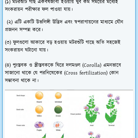
(১) মটরশুঁটি গাছ একবর্ষজীবী হওয়ায় খুব কম সময়ের মধ্যেই
সংকরায়ন পরীক্ষার ফল পাওয়া যায়।
(২) এটি একটি উভলিঙ্গী উদ্ভিদ এবং স্বপরাগায়নের মাধ্যমে যৌন
প্রজনন সম্পন্ন করে।
(৩) ফুলগুলো আকারে বড় হওয়ায় মটরশুঁটি গাছে অতি সহজেই
সংকরায়ন ঘটানো যায়।
(৪) পুংস্তবক ও স্ত্রীস্তবককে ঘিরে দলমণ্ডল (Corolla) এমনভাবে
সাজানো থাকে যে পরনিষেকের (Cross fertilization) কোন
সম্ভাবনা থাকে না।