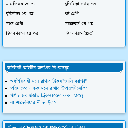
মনোবিজ্ঞান ২য় পত্র
যুক্তিবিদ্যা প্রথম পত্র
যুক্তিবিদ্যা ২য় পত্র
ষষ্ঠ শ্রেণি
সপ্তম শ্রেণী
সমাজকর্ম ২য় পত্র
হিসাববিজ্ঞান ২য় পত্র
হিসাববিজ্ঞান(SSC)
অর্ডিনেট আইটির জনপ্রিয় লিংকসমূহ
অর্ধপরিবাহী মনে রাখার ট্রিকস”জাসি ক্যাগ্যা”
পরিমাপের একক মনে রাখার উপায়"মিসেকি"
গণিত জব প্রস্তুতি ট্রিকস100% কমন MCQ
লা শাতেলিয়ার নীতি ট্রিকস
শক্তির রূপ(FORMS OF ENERGY)এর ট্রিকস