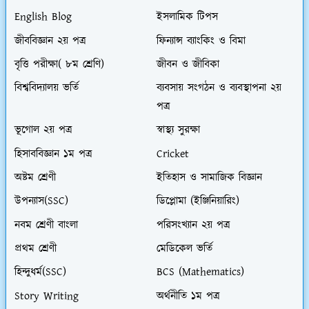
English Blog
ইসলামিক টিপস
জীববিজ্ঞান ২য় পত্র
ফিন্যান্স ব্যাংকিং ও বিমা
বৃত্তি পরীক্ষা( ৮ম শ্রেণি)
জীবন ও জীবিকা
বিশ্ববিদ্যালয় ভর্তি
ব্যবসায় সংগঠন ও ব্যবস্থাপনা ২য়
পত্র
ভূগোল ২য় পত্র
স্বাস্থ্য সুরক্ষা
হিসাববিজ্ঞান ১ম পত্র
Cricket
অষ্টম শ্রেণী
ইতিহাস ও সামাজিক বিজ্ঞান
উপন্যাস(SSC)
ডিপ্লোমা (ইঞ্জিনিয়ারিং)
নবম শ্রেণী বাংলা
পরিসংখ্যান ২য় পত্র
প্রথম শ্রেণী
মেডিকেল ভর্তি
হিন্দুধর্ম(SSC)
BCS (Mathematics)
Story Writing
অর্থনীতি ১ম পত্র