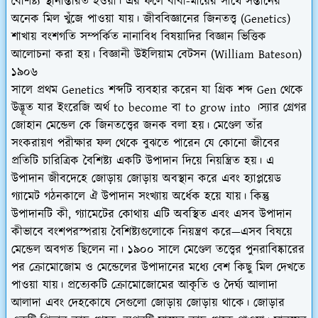
বৈশিষ্ট্য স্থানান্তরিত হওয়া। এর ফলে বাবা-মায়ের সাথে সন্তানের
অনেক মিল খুঁজে পাওয়া যায়। জীববিজ্ঞানের জিনতত্ত্ব (Genetics)
শাখায় বংশগতি সম্পর্কিত নানাবিধ বিষয়াদির বিজ্ঞান ভিত্তিক
আলোচনা করা হয়।
বিজ্ঞানী উইলিয়াম বেটসন (William Bateson)
১৯০৬
সালে প্রথম Genetics শব্দটি ব্যবহার করেন যা গ্রিক শব্দ Gen থেকে
উদ্ভূত যার ইংরেজি অর্থ to become বা to grow into ।স্যার গ্রেগর
জোহান মেন্ডেল কে জিনতত্ত্বের জনক বলা হয়।
মেণ্ডেল তাঁর
সংকরায়ণ পরীক্ষার ফল থেকে বুঝতে পারেন যে কোনো জীবের
প্রতিটি চারিত্রিক বৈশিষ্ট্য একটি উপাদান দিয়ে নিয়ন্ত্রিত হয়। এ
উপাদান জীবদেহে জোড়ায় জোড়ায় অবস্থান করে এবং হ্যাপ্লয়েড
গ্যামেট গঠনকালে ঐ উপাদান সংখ্যায় অর্ধেক হয়ে যায়। কিন্তু
উপাদানটি কী, গ্যামেটের কোথায় এটি অবস্থিত এবং এসব উপাদান
কীভাবে বংশপরস্পরায় বৈশিষ্ট্যগুলোকে নিয়ন্ত্রণ করে—এসব বিষয়ে
মেন্ডেল অবগত ছিলেন না।
১৯০০ সালে মেণ্ডেল তত্ত্বের পুনরাবিষ্কারের
পর ক্রোমোজোম ও মেন্ডেলের উপাদানের মধ্যে বেশ কিছু মিল দেখতে
পাওয়া যায়।
প্রত্যেকটি ক্রোমোজোমের আকৃতি ও দৈর্ঘ্য আলাদা
আলাদা এবং দেহকোষে সেগুলো জোড়ায় জোড়ায় থাকে। জোড়ার