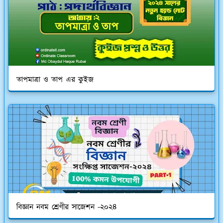
তাপমাত্রা ও তাপ এর কুইজ
বিজ্ঞান নবম শ্রেণীর সাজেশন -২০২৪