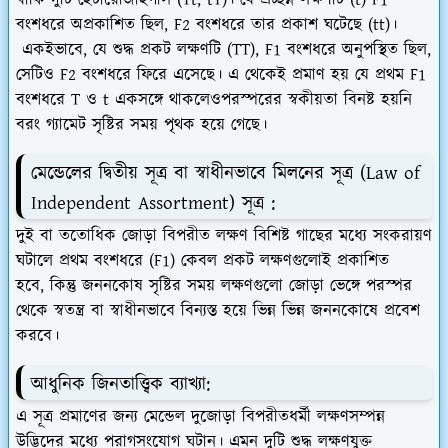
বাকি দুটি হেটারোজাইগাস (Tt, tT)। যে প্রচ্ছন্ন লক্ষণটি (t) F1
বংশধরে অপ্রকাশিত ছিল, F2 বংশধরে তার প্রকাশ ঘটেছে (tt)।
একইভাবে, যে শুদ্ধ প্রকট লক্ষণটি (TT), F1 বংশধরে অনুপস্থিত ছিল,
সেটিও F2 বংশধরে ফিরে এসেছে। এ থেকেই প্রমাণ হয় যে প্রথম F1
বংশধরে T ও t একসঙ্গে থাকলেওপরস্পরের স্বকীয়তা বিনষ্ট হয়নি
বরং গ্যামেট সৃষ্টির সময় পৃথক হয়ে গেছে।
মেন্ডেলের দ্বিতীয় সূত্র বা স্বাধীনভাবে মিলনের সূত্র (Law of
Independent Assortment) সূত্র :
দুই বা ততোধিক জোড়া বিপরীত লক্ষণ বিশিষ্ট গাছের মধ্যে সংকরায়ণ
ঘটালে প্রথম বংশধরে (F1) কেবল প্রকট লক্ষণগুলোই প্রকাশিত
হবে, কিন্তু জননকোষ সৃষ্টির সময় লক্ষণগুলো জোড়া ভেঙ্গে পরস্পর
থেকে স্বতন্ত্র বা স্বাধীনভাবে বিন্যস্ত হয়ে ভিন্ন ভিন্ন জননকোষে প্রবেশ
করবে।
আধুনিক জিনতাত্ত্বিক ব্যাখ্যা:
এ সূত্র প্রমাণের জন্য মেন্ডেল দুজোড়া বিপরীতধর্মী লক্ষণসম্পন্ন
উদ্ভিদের মধ্যে পরাগসংযোগ ঘটান। এমন দুটি শুদ্ধ লক্ষণযুক্ত