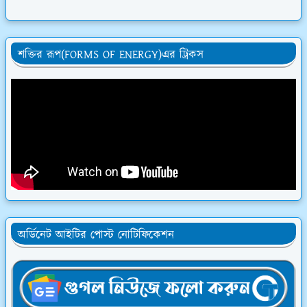
শক্তির রূপ(FORMS OF ENERGY)এর ট্রিকস
অর্ডিনেট আইটির পোস্ট নোটিফিকেশন