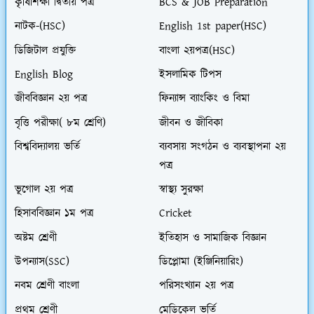
কৃষিশিক্ষা দ্বিতীয় পত্র
BCS & JOB Preparation
নাটক-(HSC)
English 1st paper(HSC)
ডিজিটাল প্রযুক্তি
বাংলা ২য়পত্র(HSC)
English Blog
ইসলামিক টিপস
জীববিজ্ঞান ২য় পত্র
ফিন্যান্স ব্যাংকিং ও বিমা
বৃত্তি পরীক্ষা( ৮ম শ্রেণি)
জীবন ও জীবিকা
বিশ্ববিদ্যালয় ভর্তি
ব্যবসায় সংগঠন ও ব্যবস্থাপনা ২য়
পত্র
ভূগোল ২য় পত্র
স্বাস্থ্য সুরক্ষা
হিসাববিজ্ঞান ১ম পত্র
Cricket
অষ্টম শ্রেণী
ইতিহাস ও সামাজিক বিজ্ঞান
উপন্যাস(SSC)
ডিপ্লোমা (ইঞ্জিনিয়ারিং)
নবম শ্রেণী বাংলা
পরিসংখ্যান ২য় পত্র
প্রথম শ্রেণী
মেডিকেল ভর্তি