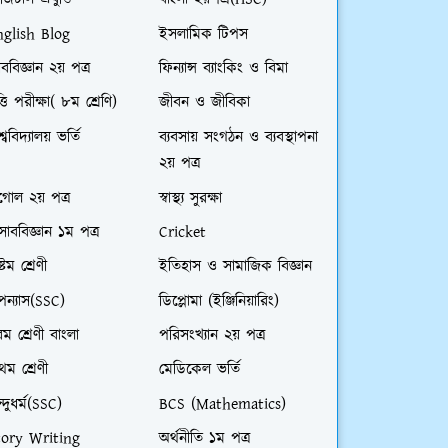
জিটাল প্রযুক্তি
বাংলা ২য়পত্র(HSC)
nglish Blog
ইসলামিক টিপস
ববিজ্ঞান ২য় পত্র
ফিন্যান্স ব্যাংকিং ও বিমা
ত্তি পরীক্ষা( ৮ম শ্রেণি)
জীবন ও জীবিকা
শ্ববিদ্যালয় ভর্তি
ব্যবসায় সংগঠন ও ব্যবস্থাপনা
২য় পত্র
গোল ২য় পত্র
স্বাস্থ্য সুরক্ষা
সাববিজ্ঞান ১ম পত্র
Cricket
্টম শ্রেণী
ইতিহাস ও সামাজিক বিজ্ঞান
ন্যাস(SSC)
ডিপ্লোমা (ইঞ্জিনিয়ারিং)
ম শ্রেণী বাংলা
পরিসংখ্যান ২য় পত্র
রথম শ্রেণী
মেডিকেল ভর্তি
ন্দুধর্ম(SSC)
BCS (Mathematics)
tory Writing
অর্থনীতি ১ম পত্র