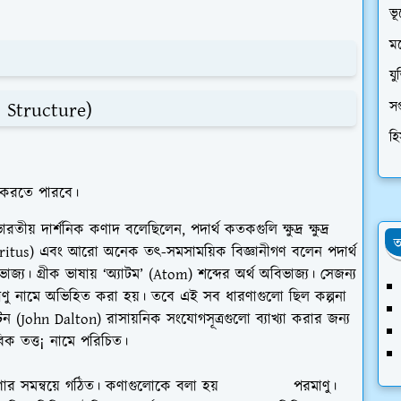
ভূ
মন
যু
সপ
 Structure)
হি
যা করতে পারবে।
তীয় দার্শনিক কণাদ বলেছিলেন, পদার্থ কতকগুলি ক্ষুদ্র ক্ষুদ্র
অ
ocritus) এবং আরো অনেক তৎ-সমসাময়িক বিজ্ঞানীগণ বলেন পদার্থ
াজ্য। গ্রীক ভাষায় ‘অ্যাটম’ (Atom) শব্দের অর্থ অবিভাজ্য। সেজন্য
পরমাণু নামে অভিহিত করা হয়। তবে এই সব ধারণাগুলো ছিল কল্পনা
লটন (John Dalton) রাসায়নিক সংযোগসূত্রগুলো ব্যাখ্যা করার জন্য
িক তত্ত¡ নামে পরিচিত।
িরেট কণার সমন্বয়ে গঠিত। কণাগুলোকে বলা হয় পরমাণু।