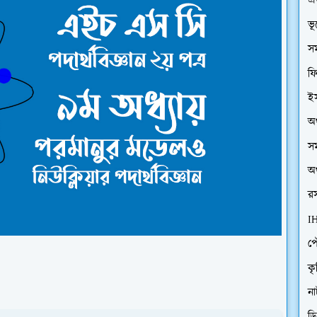
এ
ভ
সম
ফি
ইস
অর
সম
অর
রস
I
প
কৃ
ন