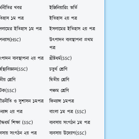
্থনীতির খবর
ইঞ্জিনিয়ারিং ভর্তি
িহাস ১ম পত্র
ইতিহাস ২য় পত্র
সলামের ইতিহাস ১ম পত্র
ইসলামের ইতিহাস ২য় পত্র
পন্যাস(HSC)
উৎপাদন ব্যবস্থাপনা প্রথম
পত্র
পাদন ব্যবস্থাপনা ২য় পত্র
খ্রীষ্টধর্ম(SSC)
র্হস্থ্যবিজ্ঞান(SSC)
চতুর্থ শ্রেণি
তীয় শ্রেণি
দ্বিতীয় শ্রেণি
াটক(SSC)
পঞ্চম শ্রেণি
ৌরনীতি ও সুশাসন ১মপত্র
ফিন্যান্স ১মপত্র
ন্যান্স ২য় পত্র
বাংলা ১ম পত্র (SSC)
দ্ধধর্ম শিক্ষা (SSC)
ব্যবসায় সংগঠন ১ম পত্র
যবসায় সংগঠন ২য় পত্র
ব্যবসায় উদ্যোগ(SSC)