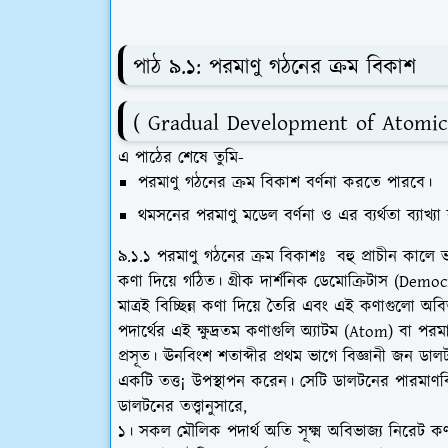
পাঠ ৯.১: পরমাণু গঠনের ক্রম বিকাশ
( Gradual Development of Atomic
এ পাঠের শেষে তুমি-
পরমাণু গঠনের ক্রম বিকাশ বর্ণনা করতে পারবে।
থমসনের পরমাণু মডেল বর্ণনা ও এর ব্যর্থতা ব্যাখ্
৯.১.১ পরমাণু গঠনের ক্রম বিকাশঃ বহু প্রাচীন কালে ভার
কণা দিয়ে গঠিত। গ্রীক দার্শনিক ডেমোক্রিটাস (Dem
মাত্রই বিচ্ছিন্ন কণা দিয়ে তৈরি এবং এই কণাগুলো অবিভ
পদার্থের এই ক্ষুদ্রতম কণাগুলি অ্যাটম (Atom) বা 
প্রসূত। ঊনবিংশ শতাব্দীর প্রথম ভাগে বিজ্ঞানী জন ডা
একটি তত্ত¡ উপস্থাপন করেন। সেটি ডালটনের পারমাণব
ডালটনের তত্ত্বানুসারে,
১। সকল মৌলিক পদার্থ অতি সূক্ষ্ম অবিভাজ্য ন