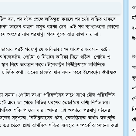
অর
ইত
ত হয়, পদার্থকে ভেঙ্গে অতিক্ষুদ্র করলে পদার্থের অস্তিত্ব থাকবে
কগণ তাদের কল্পনা প্রসূত ব্যাখ্যা দেন। এই সব ব্যাখ্যাগুলো কোনো
ই
ুদ্রতম অংশের নাম পরমাণু। পরমাণুকে আর ভাঙ্গা যায় না।
উ
িস্কারের পরই পরমাণু যে অবিভাজ্য সে ধারণার অবসান ঘটে।
লত ইলেকট্রন, প্রোটন ও নিউট্রন কণিকা দিয়ে গঠিত। প্রোটন ও
উৎ
ল্প স্থান নিয়ে অবস্থান করে। ইলেকট্রন নিউক্লিয়াসে চারিদিকে
গা
চার্জিত কণা। এদের চার্জের মান সমান তবে ইলেকট্রন ঋণাত্মক
তৃ
ন
যা সমান। প্রোটন সংখ্যা পরিবর্তনের সাথে সাথে মৌল পরিবর্তিত
প
গন ঘটে এবং তা থেকে বিভিন্ন ধরণের তেজস্ক্রিয় রশ্মি নির্গত হয়।
ফি
ারমাণবিক শক্তি পাওয়া যায়। আমরা এই অধ্যায়ে পরমাণু গঠনের
 সদৃশ্যতা, নিউক্লিয়াসের গঠন, তেজস্ক্রিয়তা অর্থাৎ স্বত:র্স্ফুত
বৌ
বং এর থেকে প্রাপ্ত আণবিক শক্তির ব্যবহার সম্পর্কে আলোচনা করা
ব্