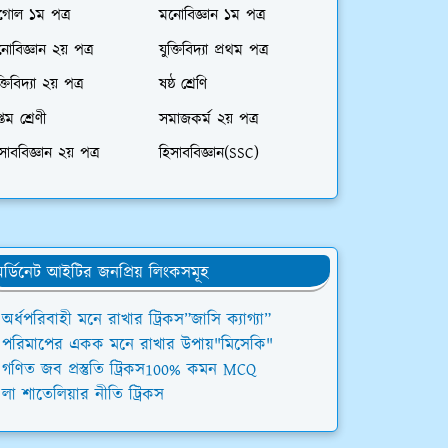
গোল ১ম পত্র
মনোবিজ্ঞান ১ম পত্র
োবিজ্ঞান ২য় পত্র
যুক্তিবিদ্যা প্রথম পত্র
ক্তিবিদ্যা ২য় পত্র
ষষ্ঠ শ্রেণি
্তম শ্রেণী
সমাজকর্ম ২য় পত্র
সাববিজ্ঞান ২য় পত্র
হিসাববিজ্ঞান(SSC)
র্ডিনেট আইটির জনপ্রিয় লিংকসমূহ
অর্ধপরিবাহী মনে রাখার ট্রিকস”জাসি ক্যাগ্যা”
পরিমাপের একক মনে রাখার উপায়"মিসেকি"
গণিত জব প্রস্তুতি ট্রিকস100% কমন MCQ
লা শাতেলিয়ার নীতি ট্রিকস