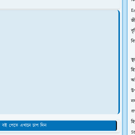
ডি
E
জী
বৃ
বি
ভূ
হি
অষ
উপ
নব
প্
হি
বই পেতে এখানে চাপ দিন
S