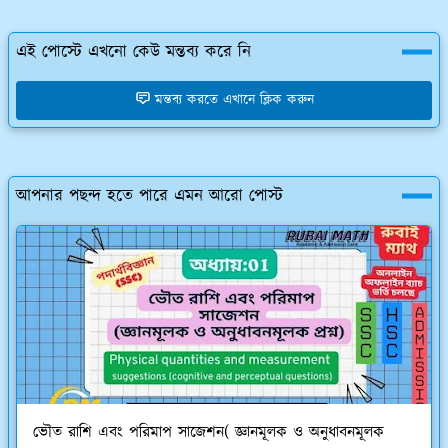
এই পোস্টে এখনো কেউ মন্তব্য করে নি
মন্তব্য করতে এখানে ক্লিক করুন
আপনার পছন্দ হতে পারে এমন আরো পোস্ট
ভৌত রাশি এবং পরিমাপ সাজেশন( জ্ঞানমূলক ও অনুধাবনমূলক