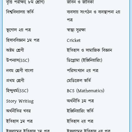
বৃত্তি পরীক্ষা( ৮ম শ্রেণি)
জীবন ও জীবিকা
বিশ্ববিদ্যালয় ভর্তি
ব্যবসায় সংগঠন ও ব্যবস্থাপনা ২য়
পত্র
ভূগোল ২য় পত্র
স্বাস্থ্য সুরক্ষা
হিসাববিজ্ঞান ১ম পত্র
Cricket
অষ্টম শ্রেণী
ইতিহাস ও সামাজিক বিজ্ঞান
উপন্যাস(SSC)
ডিপ্লোমা (ইঞ্জিনিয়ারিং)
নবম শ্রেণী বাংলা
পরিসংখ্যান ২য় পত্র
প্রথম শ্রেণী
মেডিকেল ভর্তি
হিন্দুধর্ম(SSC)
BCS (Mathematics)
Story Writing
অর্থনীতি ১ম পত্র
অর্থনীতির খবর
ইঞ্জিনিয়ারিং ভর্তি
ইতিহাস ১ম পত্র
ইতিহাস ২য় পত্র
ইসলামের ইতিহাস ১ম পত্র
ইসলামের ইতিহাস ২য় পত্র