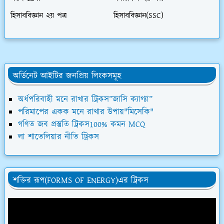
হিসাববিজ্ঞান ২য় পত্র
হিসাববিজ্ঞান(SSC)
অর্ডিনেট আইটির জনপ্রিয় লিংকসমূহ
অর্ধপরিবাহী মনে রাখার ট্রিকস”জাসি ক্যাগ্যা”
পরিমাপের একক মনে রাখার উপায়"মিসেকি"
গণিত জব প্রস্তুতি ট্রিকস100% কমন MCQ
লা শাতেলিয়ার নীতি ট্রিকস
শক্তির রূপ(FORMS OF ENERGY)এর ট্রিকস