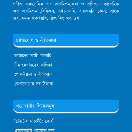
গণিত একাডেমিক এন্ড এডমিশন,কলা ও বাণিজ্য একাডেমিক
এন্ড এডমিশন ,বিসিএস, এইচএসসি, এসএসসি কোর্স, ব্যাংক
জব, সমস্ত জবপ্রস্তুতি, ফ্রিল্যান্সিং জব, ব্লগ
যোগাযোগ ও নীতিমালা
আমাদের ফটো গ্যালারি
টিম মেম্বারদের তালিকা
গোপনীয়তা ও নীতিমালা
যোগাযোগের সব ঠিকানা
প্রয়োজনীয় লিংকসমূহ
ডিজিটাল মার্কেটিং কোর্স
ওয়েবসাইট প্যাকেজ ক্রয়