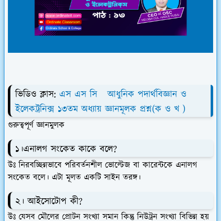
ভিডিও ক্লাস:
এস এস সি আধুনিক পদার্থবিজ্ঞান ও
ইলেকট্রনিক্স ১৩তম অধ্যায় জ্ঞানমূলক প্রশ্ন(ক ও খ )
গুরুত্বপূর্ণ জ্ঞানমুলক
১।এনালগ সংকেত কাকে বলে?
উঃ নিরবচ্ছিন্নভাবে পরিবর্তনশীল ভোল্টেজ বা কারেন্টকে এনালগ
সংকেত বলে। এটা মূলত একটি সাইন তরঙ্গ।
২। আইসোটোপ কী?
উঃ যেসব মৌলের প্রোটন সংখ্যা সমান কিন্তু নিউট্রন সংখ্যা বিভিন্ন হয়